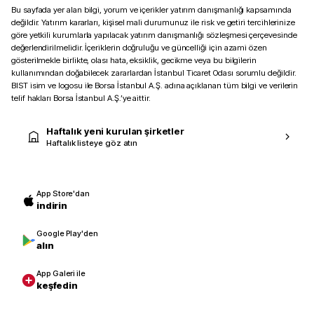
Bu sayfada yer alan bilgi, yorum ve içerikler yatırım danışmanlığı kapsamında
değildir. Yatırım kararları, kişisel mali durumunuz ile risk ve getiri tercihlerinize
göre yetkili kurumlarla yapılacak yatırım danışmanlığı sözleşmesi çerçevesinde
değerlendirilmelidir. İçeriklerin doğruluğu ve güncelliği için azami özen
gösterilmekle birlikte, olası hata, eksiklik, gecikme veya bu bilgilerin
kullanımından doğabilecek zararlardan İstanbul Ticaret Odası sorumlu değildir.
BIST isim ve logosu ile Borsa İstanbul A.Ş. adına açıklanan tüm bilgi ve verilerin
telif hakları Borsa İstanbul A.Ş.’ye aittir.
Haftalık yeni kurulan şirketler
Haftalık listeye göz atın
App Store'dan
indirin
Google Play'den
alın
App Galeri ile
keşfedin