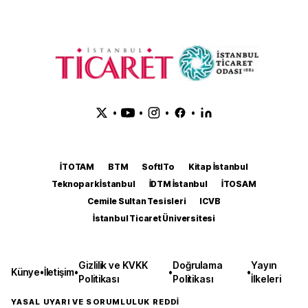
•
•
•
•
İTOTAM
BTM
SoftITo
Kitap İstanbul
Teknopark İstanbul
İDTM İstanbul
İTOSAM
Cemile Sultan Tesisleri
ICVB
İstanbul Ticaret Üniversitesi
Gizlilik ve KVKK
Doğrulama
Yayın
Künye
•
İletişim
•
•
•
Politikası
Politikası
İlkeleri
YASAL UYARI VE SORUMLULUK REDDİ