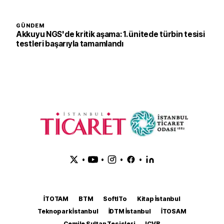
GÜNDEM
Akkuyu NGS'de kritik aşama: 1. ünitede türbin tesisi
testleri başarıyla tamamlandı
•
•
•
•
İTOTAM
BTM
SoftITo
Kitap İstanbul
Teknopark İstanbul
İDTM İstanbul
İTOSAM
Cemile Sultan Tesisleri
ICVB