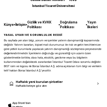
İstanbul Ticaret Üniversitesi
Gizlilik ve KVKK
Doğrulama
Yayın
Künye
•
İletişim
•
•
•
Politikası
Politikası
İlkeleri
YASAL UYARI VE SORUMLULUK REDDİ
Bu sayfada yer alan bilgi, yorum ve içerikler yatırım danışmanlığı kapsamında
değildir. Yatırım kararları, kişisel mali durumunuz ile risk ve getiri tercihlerinize
göre yetkili kurumlarla yapılacak yatırım danışmanlığı sözleşmesi çerçevesinde
değerlendirilmelidir. İçeriklerin doğruluğu ve güncelliği için azami özen
gösterilmekle birlikte, olası hata, eksiklik, gecikme veya bu bilgilerin
kullanımından doğabilecek zararlardan İstanbul Ticaret Odası sorumlu değildir.
BIST isim ve logosu ile Borsa İstanbul A.Ş. adına açıklanan tüm bilgi ve verilerin
telif hakları Borsa İstanbul A.Ş.’ye aittir.
Haftalık yeni kurulan şirketler
Haftalık listeye göz atın
App Store'dan
indirin