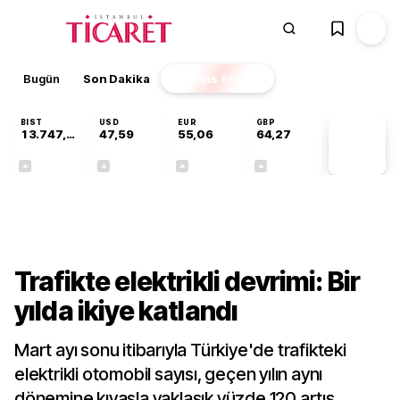
Bugün
Son Dakika
Finans
EKSTRA
BIST
USD
EUR
GBP
13.747,72
47,59
55,06
64,27
PİYASA
VERİLERİ
+0,33%
+0,06%
+0,09%
+0,26%
Gündem
Trafikte elektrikli devrimi: Bir
yılda ikiye katlandı
Mart ayı sonu itibarıyla Türkiye'de trafikteki
elektrikli otomobil sayısı, geçen yılın aynı
dönemine kıyasla yaklaşık yüzde 120 artış