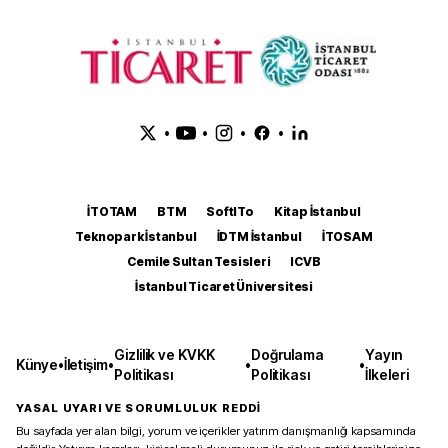
•
•
•
•
İTOTAM
BTM
SoftITo
Kitap İstanbul
Teknopark İstanbul
İDTM İstanbul
İTOSAM
Cemile Sultan Tesisleri
ICVB
İstanbul Ticaret Üniversitesi
Gizlilik ve KVKK
Doğrulama
Yayın
Künye
•
İletişim
•
•
•
Politikası
Politikası
İlkeleri
YASAL UYARI VE SORUMLULUK REDDİ
Bu sayfada yer alan bilgi, yorum ve içerikler yatırım danışmanlığı kapsamında