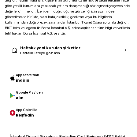
değildir. Yatırım kararları, kişisel mali durumunuz ile risk ve getiri tercihlerinize
göre yetkili kurumlarla yapılacak yatırım danışmanlığı sözleşmesi çerçevesinde
değerlendirilmelidir. İçeriklerin doğruluğu ve güncelliği için azami özen
gösterilmekle birlikte, olası hata, eksiklik, gecikme veya bu bilgilerin
kullanımından doğabilecek zararlardan İstanbul Ticaret Odası sorumlu değildir.
BIST isim ve logosu ile Borsa İstanbul A.Ş. adına açıklanan tüm bilgi ve verilerin
telif hakları Borsa İstanbul A.Ş.’ye aittir.
Haftalık yeni kurulan şirketler
Haftalık listeye göz atın
App Store'dan
indirin
Google Play'den
alın
App Galeri ile
keşfedin
İstanbul Ticaret Gazetesi · Reşadiye Cad. Eminönü 34112 Fatih/