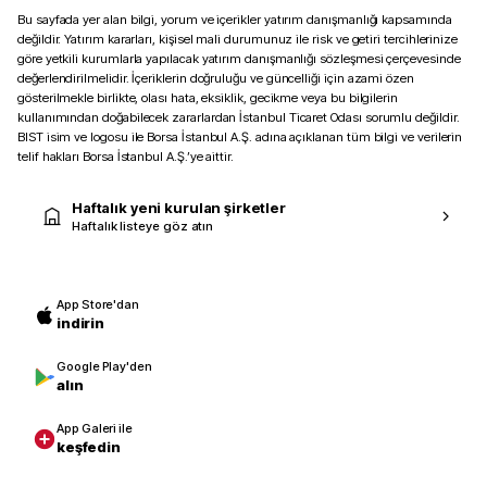
Bu sayfada yer alan bilgi, yorum ve içerikler yatırım danışmanlığı kapsamında
değildir. Yatırım kararları, kişisel mali durumunuz ile risk ve getiri tercihlerinize
göre yetkili kurumlarla yapılacak yatırım danışmanlığı sözleşmesi çerçevesinde
değerlendirilmelidir. İçeriklerin doğruluğu ve güncelliği için azami özen
gösterilmekle birlikte, olası hata, eksiklik, gecikme veya bu bilgilerin
kullanımından doğabilecek zararlardan İstanbul Ticaret Odası sorumlu değildir.
BIST isim ve logosu ile Borsa İstanbul A.Ş. adına açıklanan tüm bilgi ve verilerin
telif hakları Borsa İstanbul A.Ş.’ye aittir.
Haftalık yeni kurulan şirketler
Haftalık listeye göz atın
App Store'dan
indirin
Google Play'den
alın
App Galeri ile
keşfedin