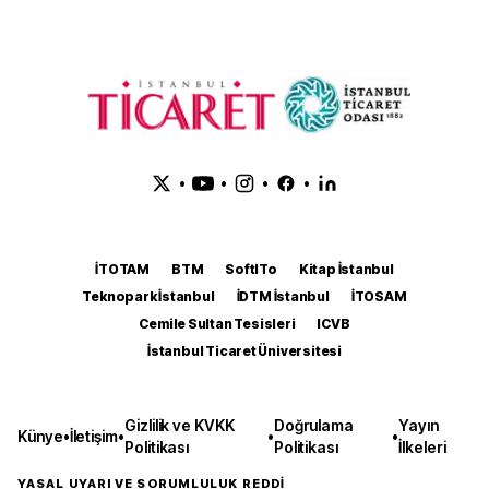
•
•
•
•
İTOTAM
BTM
SoftITo
Kitap İstanbul
Teknopark İstanbul
İDTM İstanbul
İTOSAM
Cemile Sultan Tesisleri
ICVB
İstanbul Ticaret Üniversitesi
Gizlilik ve KVKK
Doğrulama
Yayın
Künye
•
İletişim
•
•
•
Politikası
Politikası
İlkeleri
YASAL UYARI VE SORUMLULUK REDDİ