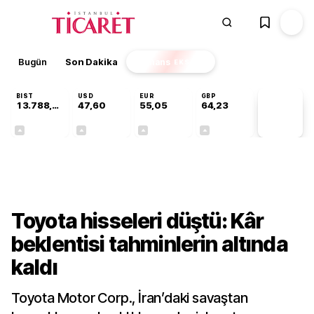
Bugün
Son Dakika
Finans
EKSTRA
BIST
USD
EUR
GBP
13.788,78
47,60
55,05
64,23
PİYASA
VERİLERİ
+0,63%
+0,06%
+0,08%
+0,20%
Finans
Toyota hisseleri düştü: Kâr
beklentisi tahminlerin altında
kaldı
Toyota Motor Corp., İran’daki savaştan