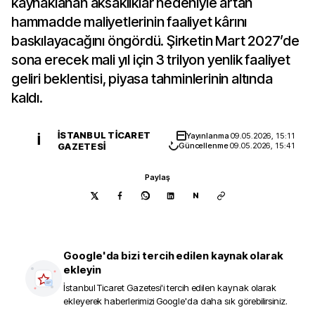
kaynaklanan aksaklıklar nedeniyle artan
hammadde maliyetlerinin faaliyet kârını
baskılayacağını öngördü. Şirketin Mart 2027’de
sona erecek mali yıl için 3 trilyon yenlik faaliyet
geliri beklentisi, piyasa tahminlerinin altında
kaldı.
İSTANBUL TICARET
Yayınlanma
09.05.2026, 15:11
İ
GAZETESI
Güncellenme
09.05.2026, 15:41
Paylaş
N
Google'da bizi tercih edilen kaynak olarak
ekleyin
İstanbul Ticaret Gazetesi
'i tercih edilen kaynak olarak
ekleyerek haberlerimizi Google'da daha sık görebilirsiniz.