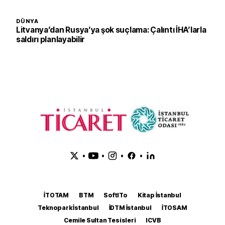
DÜNYA
Litvanya’dan Rusya’ya şok suçlama: Çalıntı İHA’larla
saldırı planlayabilir
•
•
•
•
İTOTAM
BTM
SoftITo
Kitap İstanbul
Teknopark İstanbul
İDTM İstanbul
İTOSAM
Cemile Sultan Tesisleri
ICVB