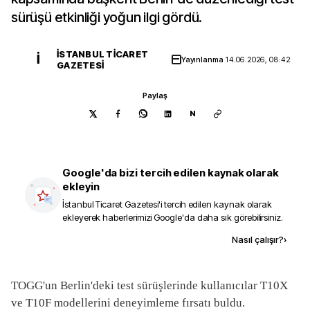
sürüşü etkinliği yoğun ilgi gördü.
İSTANBUL TICARET
İ
Yayınlanma
14.06.2026, 08:42
GAZETESI
Paylaş
N
Google'da bizi tercih edilen kaynak olarak
ekleyin
İstanbul Ticaret Gazetesi
'i tercih edilen kaynak olarak
ekleyerek haberlerimizi Google'da daha sık görebilirsiniz.
Kaynak ekle
Nasıl çalışır?
›
TOGG'un Berlin'deki test sürüşlerinde kullanıcılar T10X
ve T10F modellerini deneyimleme fırsatı buldu.