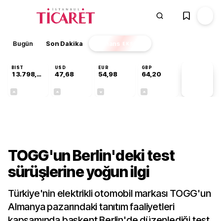
Bugün
Son Dakika
Finans
EKSTRA
BIST
USD
EUR
GBP
13.798,82
47,68
54,98
64,20
PİYASA
VERİLERİ
+0,70%
+0,11%
-0,05%
+0,03%
Dünya
TOGG'un Berlin'deki test
sürüşlerine yoğun ilgi
Türkiye'nin elektrikli otomobil markası TOGG'un
Almanya pazarındaki tanıtım faaliyetleri
kapsamında başkent Berlin'de düzenlediği test