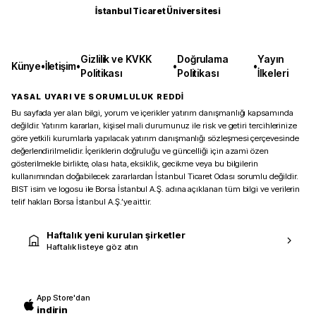
İstanbul Ticaret Üniversitesi
Gizlilik ve KVKK
Doğrulama
Yayın
Künye
•
İletişim
•
•
•
Politikası
Politikası
İlkeleri
YASAL UYARI VE SORUMLULUK REDDİ
Bu sayfada yer alan bilgi, yorum ve içerikler yatırım danışmanlığı kapsamında
değildir. Yatırım kararları, kişisel mali durumunuz ile risk ve getiri tercihlerinize
göre yetkili kurumlarla yapılacak yatırım danışmanlığı sözleşmesi çerçevesinde
değerlendirilmelidir. İçeriklerin doğruluğu ve güncelliği için azami özen
gösterilmekle birlikte, olası hata, eksiklik, gecikme veya bu bilgilerin
kullanımından doğabilecek zararlardan İstanbul Ticaret Odası sorumlu değildir.
BIST isim ve logosu ile Borsa İstanbul A.Ş. adına açıklanan tüm bilgi ve verilerin
telif hakları Borsa İstanbul A.Ş.’ye aittir.
Haftalık yeni kurulan şirketler
Haftalık listeye göz atın
App Store'dan
indirin