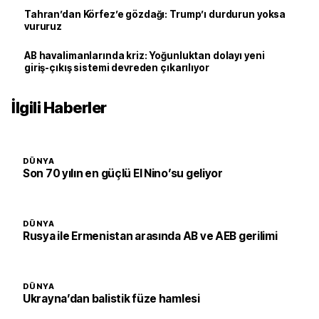
Tahran’dan Körfez’e gözdağı: Trump’ı durdurun yoksa
vururuz
AB havalimanlarında kriz: Yoğunluktan dolayı yeni
giriş-çıkış sistemi devreden çıkarılıyor
İlgili Haberler
DÜNYA
Son 70 yılın en güçlü El Nino’su geliyor
DÜNYA
Rusya ile Ermenistan arasında AB ve AEB gerilimi
DÜNYA
Ukrayna’dan balistik füze hamlesi