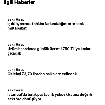
İlgili Haberler
SEKTÖREL
İş dünyasında tahkim farkındalığını artıracak
mutabakat
SEKTÖREL
Üzüm hasadında günlük ücret 1.750 TL’ye kadar
çıkacak
SEKTÖREL
Çitlekçi 73,70 liradan halka arz edilecek
SEKTÖREL
İstanbul’da butik pastacılık yüksek katma değerli
sektöre dönüşüyor