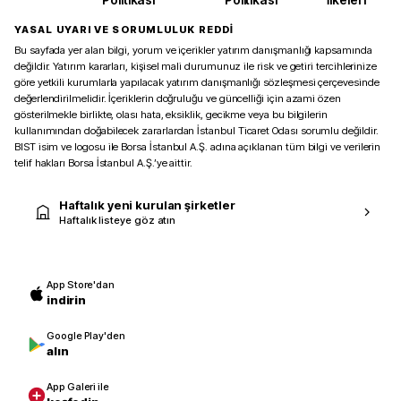
YASAL UYARI VE SORUMLULUK REDDİ
Bu sayfada yer alan bilgi, yorum ve içerikler yatırım danışmanlığı kapsamında
değildir. Yatırım kararları, kişisel mali durumunuz ile risk ve getiri tercihlerinize
göre yetkili kurumlarla yapılacak yatırım danışmanlığı sözleşmesi çerçevesinde
değerlendirilmelidir. İçeriklerin doğruluğu ve güncelliği için azami özen
gösterilmekle birlikte, olası hata, eksiklik, gecikme veya bu bilgilerin
kullanımından doğabilecek zararlardan İstanbul Ticaret Odası sorumlu değildir.
BIST isim ve logosu ile Borsa İstanbul A.Ş. adına açıklanan tüm bilgi ve verilerin
telif hakları Borsa İstanbul A.Ş.’ye aittir.
Haftalık yeni kurulan şirketler
Haftalık listeye göz atın
App Store'dan
indirin
Google Play'den
alın
App Galeri ile