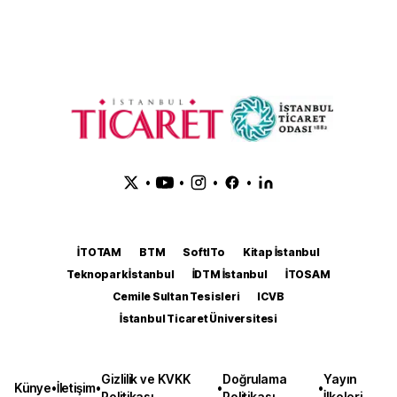
•
•
•
•
İTOTAM
BTM
SoftITo
Kitap İstanbul
Teknopark İstanbul
İDTM İstanbul
İTOSAM
Cemile Sultan Tesisleri
ICVB
İstanbul Ticaret Üniversitesi
Gizlilik ve KVKK
Doğrulama
Yayın
Künye
•
İletişim
•
•
•
Politikası
Politikası
İlkeleri