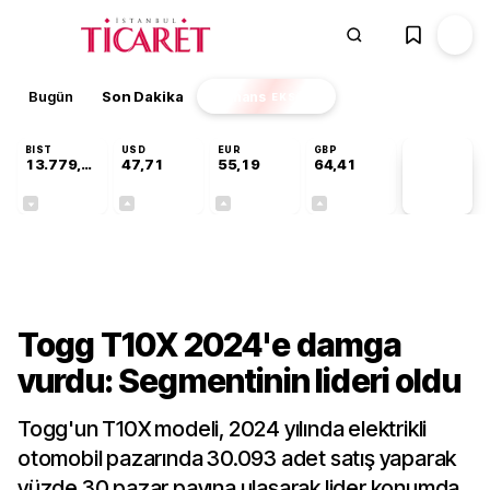
Bugün
Son Dakika
Finans
EKSTRA
BIST
USD
EUR
GBP
13.779,39
47,71
55,19
64,41
PİYASA
VERİLERİ
-0,14%
+0,18%
+0,32%
+0,38%
Sektörel
Togg T10X 2024'e damga
vurdu: Segmentinin lideri oldu
Togg'un T10X modeli, 2024 yılında elektrikli
otomobil pazarında 30.093 adet satış yaparak
yüzde 30 pazar payına ulaşarak lider konumda