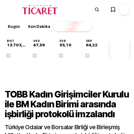
Bugün
Son Dakika
Finans
EKSTRA
BIST
USD
EUR
GBP
13.703,13
47,59
55,10
64,22
PİYASA
VERİLERİ
+0,11%
+0,04%
+0,17%
+0,20%
Gündem
TOBB Kadın Girişimciler Kurulu
ile BM Kadın Birimi arasında
işbirliği protokolü imzalandı
Türkiye Odalar ve Borsalar Birliği ve Birleşmiş