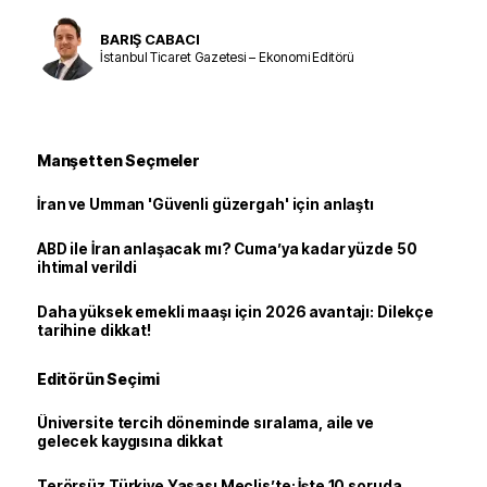
BARIŞ CABACI
İstanbul Ticaret Gazetesi – Ekonomi Editörü
Manşetten Seçmeler
İran ve Umman 'Güvenli güzergah' için anlaştı
ABD ile İran anlaşacak mı? Cuma’ya kadar yüzde 50
ihtimal verildi
Daha yüksek emekli maaşı için 2026 avantajı: Dilekçe
tarihine dikkat!
Editörün Seçimi
Üniversite tercih döneminde sıralama, aile ve
gelecek kaygısına dikkat
Terörsüz Türkiye Yasası Meclis’te: İşte 10 soruda