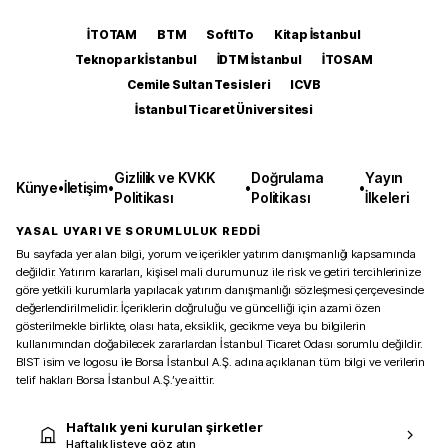
İTOTAM
BTM
SoftITo
Kitap İstanbul
Teknopark İstanbul
İDTM İstanbul
İTOSAM
Cemile Sultan Tesisleri
ICVB
İstanbul Ticaret Üniversitesi
Gizlilik ve KVKK
Doğrulama
Yayın
Künye
•
İletişim
•
•
•
Politikası
Politikası
İlkeleri
YASAL UYARI VE SORUMLULUK REDDİ
Bu sayfada yer alan bilgi, yorum ve içerikler yatırım danışmanlığı kapsamında
değildir. Yatırım kararları, kişisel mali durumunuz ile risk ve getiri tercihlerinize
göre yetkili kurumlarla yapılacak yatırım danışmanlığı sözleşmesi çerçevesinde
değerlendirilmelidir. İçeriklerin doğruluğu ve güncelliği için azami özen
gösterilmekle birlikte, olası hata, eksiklik, gecikme veya bu bilgilerin
kullanımından doğabilecek zararlardan İstanbul Ticaret Odası sorumlu değildir.
BIST isim ve logosu ile Borsa İstanbul A.Ş. adına açıklanan tüm bilgi ve verilerin
telif hakları Borsa İstanbul A.Ş.’ye aittir.
Haftalık yeni kurulan şirketler
Haftalık listeye göz atın