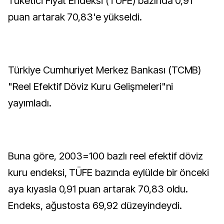
Tüketici Fiyat Endeksi (TÜFE) bazında 0,91
puan artarak 70,83'e yükseldi.
Türkiye Cumhuriyet Merkez Bankası (TCMB)
"Reel Efektif Döviz Kuru Gelişmeleri"ni
yayımladı.
Buna göre, 2003=100 bazlı reel efektif döviz
kuru endeksi, TÜFE bazında eylülde bir önceki
aya kıyasla 0,91 puan artarak 70,83 oldu.
Endeks, ağustosta 69,92 düzeyindeydi.