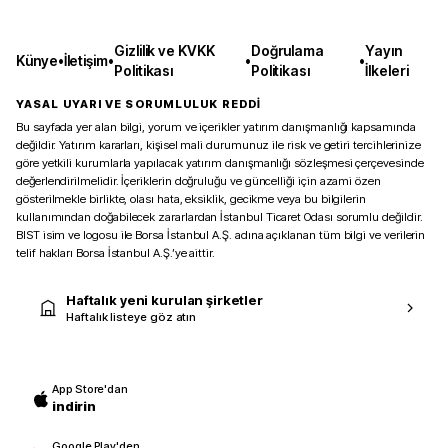
Gizlilik ve KVKK
Doğrulama
Yayın
Künye
•
İletişim
•
•
•
Politikası
Politikası
İlkeleri
YASAL UYARI VE SORUMLULUK REDDİ
Bu sayfada yer alan bilgi, yorum ve içerikler yatırım danışmanlığı kapsamında
değildir. Yatırım kararları, kişisel mali durumunuz ile risk ve getiri tercihlerinize
göre yetkili kurumlarla yapılacak yatırım danışmanlığı sözleşmesi çerçevesinde
değerlendirilmelidir. İçeriklerin doğruluğu ve güncelliği için azami özen
gösterilmekle birlikte, olası hata, eksiklik, gecikme veya bu bilgilerin
kullanımından doğabilecek zararlardan İstanbul Ticaret Odası sorumlu değildir.
BIST isim ve logosu ile Borsa İstanbul A.Ş. adına açıklanan tüm bilgi ve verilerin
telif hakları Borsa İstanbul A.Ş.’ye aittir.
Haftalık yeni kurulan şirketler
Haftalık listeye göz atın
App Store'dan
indirin
Google Play'den