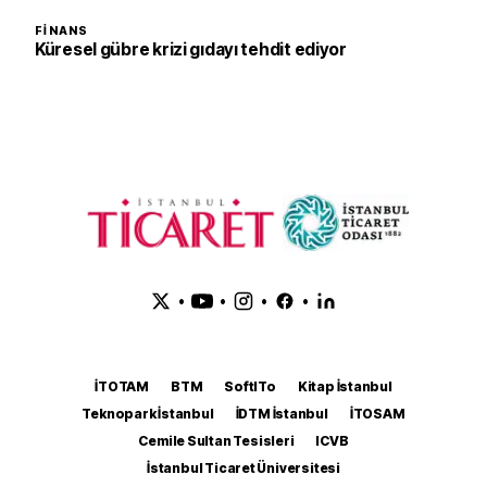
FINANS
Küresel gübre krizi gıdayı tehdit ediyor
•
•
•
•
İTOTAM
BTM
SoftITo
Kitap İstanbul
Teknopark İstanbul
İDTM İstanbul
İTOSAM
Cemile Sultan Tesisleri
ICVB
İstanbul Ticaret Üniversitesi