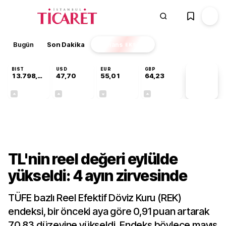
Bugün
Son Dakika
Finans
EKSTRA
BIST
USD
EUR
GBP
13.798,82
47,70
55,01
64,23
PİYASA
VERİLERİ
+0,70%
+0,17%
-0,01%
+0,09%
Finans
TL'nin reel değeri eylülde
yükseldi: 4 ayın zirvesinde
TÜFE bazlı Reel Efektif Döviz Kuru (REK)
endeksi, bir önceki aya göre 0,91 puan artarak
70,83 düzeyine yükseldi. Endeks böylece mayıs