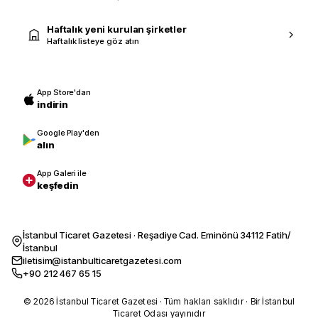
Haftalık yeni kurulan şirketler
Haftalık listeye göz atın
App Store'dan
indirin
Google Play'den
alın
App Galeri ile
keşfedin
İstanbul Ticaret Gazetesi · Reşadiye Cad. Eminönü 34112 Fatih/
İstanbul
iletisim@istanbulticaretgazetesi.com
+90 212 467 65 15
© 2026 İstanbul Ticaret Gazetesi · Tüm hakları saklıdır · Bir İstanbul
Ticaret Odası yayınıdır