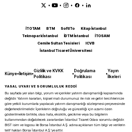
•
•
•
•
İTOTAM
BTM
SoftITo
Kitap İstanbul
Teknopark İstanbul
İDTM İstanbul
İTOSAM
Cemile Sultan Tesisleri
ICVB
İstanbul Ticaret Üniversitesi
Gizlilik ve KVKK
Doğrulama
Yayın
Künye
•
İletişim
•
•
•
Politikası
Politikası
İlkeleri
YASAL UYARI VE SORUMLULUK REDDİ
Bu sayfada yer alan bilgi, yorum ve içerikler yatırım danışmanlığı kapsamında
değildir. Yatırım kararları, kişisel mali durumunuz ile risk ve getiri tercihlerinize
göre yetkili kurumlarla yapılacak yatırım danışmanlığı sözleşmesi çerçevesinde
değerlendirilmelidir. İçeriklerin doğruluğu ve güncelliği için azami özen
gösterilmekle birlikte, olası hata, eksiklik, gecikme veya bu bilgilerin
kullanımından doğabilecek zararlardan İstanbul Ticaret Odası sorumlu değildir.
BIST isim ve logosu ile Borsa İstanbul A.Ş. adına açıklanan tüm bilgi ve verilerin
telif hakları Borsa İstanbul A.Ş.’ye aittir.