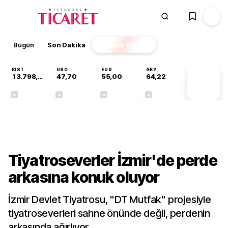
Bugün
Son Dakika
Finans
EKSTRA
BIST
USD
EUR
GBP
13.798,82
47,70
55,00
64,22
PİYASA
VERİLERİ
+0,70%
+0,16%
-0,03%
+0,07%
Kültür-Sanat
Tiyatroseverler İzmir'de perde
arkasına konuk oluyor
İzmir Devlet Tiyatrosu, "DT Mutfak" projesiyle
tiyatroseverleri sahne önünde değil, perdenin
arkasında ağırlıyor.