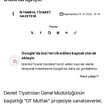
İSTANBUL TICARET
İ
Yayınlanma
25.10.2025, 16:19
GAZETESI
Paylaş
N
Google'da bizi tercih edilen kaynak olarak
ekleyin
İstanbul Ticaret Gazetesi
'i tercih edilen kaynak olarak
ekleyerek haberlerimizi Google'da daha sık görebilirsiniz.
Kaynak ekle
Nasıl çalışır?
›
Devlet Tiyatroları Genel Müdürlüğünün
başlattığı "DT Mutfak" projesiyle sanatseverler,