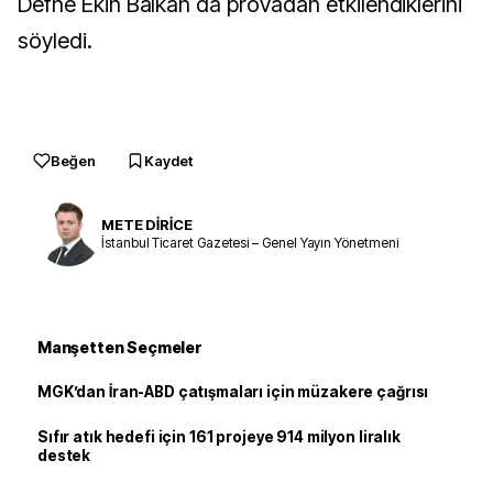
Defne Ekin Balkan da provadan etkilendiklerini
söyledi.
Beğen
Kaydet
METE DİRİCE
İstanbul Ticaret Gazetesi – Genel Yayın Yönetmeni
Manşetten Seçmeler
MGK’dan İran-ABD çatışmaları için müzakere çağrısı
Sıfır atık hedefi için 161 projeye 914 milyon liralık
destek