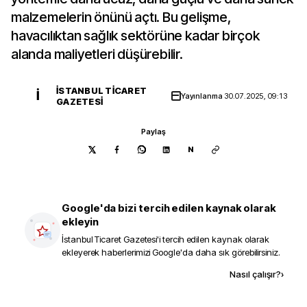
malzemelerin önünü açtı. Bu gelişme,
havacılıktan sağlık sektörüne kadar birçok
alanda maliyetleri düşürebilir.
İSTANBUL TICARET
İ
Yayınlanma
30.07.2025, 09:13
GAZETESI
Paylaş
N
Google'da bizi tercih edilen kaynak olarak
ekleyin
İstanbul Ticaret Gazetesi
'i tercih edilen kaynak olarak
ekleyerek haberlerimizi Google'da daha sık görebilirsiniz.
Kaynak ekle
Nasıl çalışır?
›