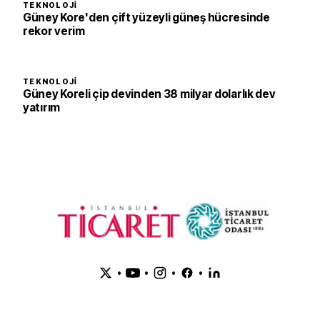
TEKNOLOJI
Güney Kore'den çift yüzeyli güneş hücresinde
rekor verim
TEKNOLOJI
Güney Koreli çip devinden 38 milyar dolarlık dev
yatırım
•
•
•
•