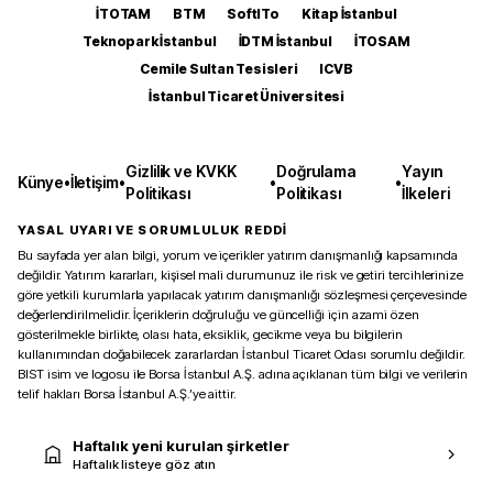
İTOTAM
BTM
SoftITo
Kitap İstanbul
Teknopark İstanbul
İDTM İstanbul
İTOSAM
Cemile Sultan Tesisleri
ICVB
İstanbul Ticaret Üniversitesi
Gizlilik ve KVKK
Doğrulama
Yayın
Künye
•
İletişim
•
•
•
Politikası
Politikası
İlkeleri
YASAL UYARI VE SORUMLULUK REDDİ
Bu sayfada yer alan bilgi, yorum ve içerikler yatırım danışmanlığı kapsamında
değildir. Yatırım kararları, kişisel mali durumunuz ile risk ve getiri tercihlerinize
göre yetkili kurumlarla yapılacak yatırım danışmanlığı sözleşmesi çerçevesinde
değerlendirilmelidir. İçeriklerin doğruluğu ve güncelliği için azami özen
gösterilmekle birlikte, olası hata, eksiklik, gecikme veya bu bilgilerin
kullanımından doğabilecek zararlardan İstanbul Ticaret Odası sorumlu değildir.
BIST isim ve logosu ile Borsa İstanbul A.Ş. adına açıklanan tüm bilgi ve verilerin
telif hakları Borsa İstanbul A.Ş.’ye aittir.
Haftalık yeni kurulan şirketler
Haftalık listeye göz atın