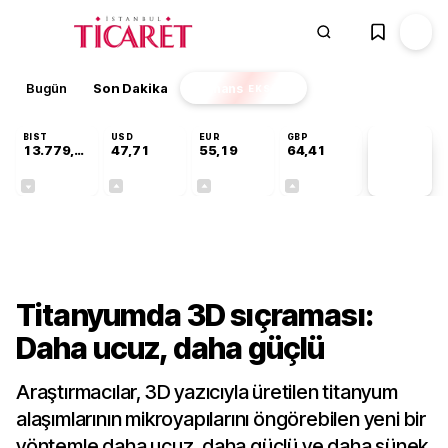
Bugün
Son Dakika
Finans
EKSTRA
BIST
USD
EUR
GBP
13.779,39
47,71
55,19
64,41
PİYASA
VERİLERİ
-0,14%
+0,18%
+0,32%
+0,38%
Teknoloji
Titanyumda 3D sıçraması:
Daha ucuz, daha güçlü
Araştırmacılar, 3D yazıcıyla üretilen titanyum
alaşımlarının mikroyapılarını öngörebilen yeni bir
yöntemle daha ucuz, daha güçlü ve daha sünek