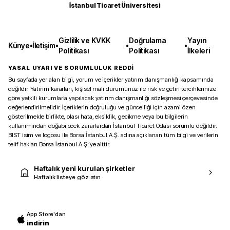
İstanbul Ticaret Üniversitesi
Gizlilik ve KVKK
Doğrulama
Yayın
Künye
•
İletişim
•
•
•
Politikası
Politikası
İlkeleri
YASAL UYARI VE SORUMLULUK REDDİ
Bu sayfada yer alan bilgi, yorum ve içerikler yatırım danışmanlığı kapsamında
değildir. Yatırım kararları, kişisel mali durumunuz ile risk ve getiri tercihlerinize
göre yetkili kurumlarla yapılacak yatırım danışmanlığı sözleşmesi çerçevesinde
değerlendirilmelidir. İçeriklerin doğruluğu ve güncelliği için azami özen
gösterilmekle birlikte, olası hata, eksiklik, gecikme veya bu bilgilerin
kullanımından doğabilecek zararlardan İstanbul Ticaret Odası sorumlu değildir.
BIST isim ve logosu ile Borsa İstanbul A.Ş. adına açıklanan tüm bilgi ve verilerin
telif hakları Borsa İstanbul A.Ş.’ye aittir.
Haftalık yeni kurulan şirketler
Haftalık listeye göz atın
App Store'dan
indirin