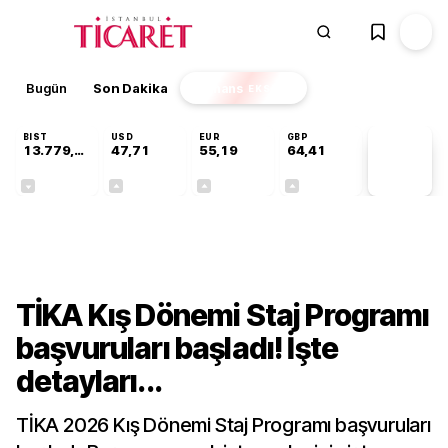
Bugün
Son Dakika
Finans
EKSTRA
BIST
USD
EUR
GBP
13.779,39
47,71
55,19
64,41
PİYASA
VERİLERİ
-0,14%
+0,18%
+0,32%
+0,38%
Gündem
TİKA Kış Dönemi Staj Programı
başvuruları başladı! İşte
detayları...
TİKA 2026 Kış Dönemi Staj Programı başvuruları