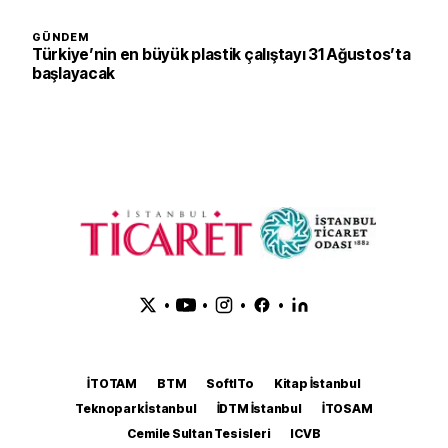
GÜNDEM
Türkiye’nin en büyük plastik çalıştayı 31 Ağustos’ta
başlayacak
•
•
•
•
İTOTAM
BTM
SoftITo
Kitap İstanbul
Teknopark İstanbul
İDTM İstanbul
İTOSAM
Cemile Sultan Tesisleri
ICVB