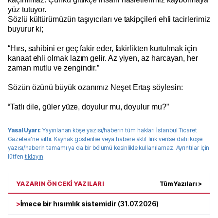
yüz tutuyor.
Sözlü kültürümüzün taşıyıcıları ve takipçileri ehli tacirlerimiz
buyurur ki;
“Hırs, sahibini er geç fakir eder, fakirlikten kurtulmak için
kanaat ehli olmak lazım gelir. Az yiyen, az harcayan, her
zaman mutlu ve zengindir.”
Sözün özünü büyük ozanımız Neşet Ertaş söylesin:
“Tatlı dile, güler yüze, doyulur mu, doyulur mu?”
Yasal Uyarı:
Yayınlanan köşe yazısı/haberin tüm hakları
İstanbul Ticaret
Gazetesi
'ne aittir. Kaynak gösterilse veya habere aktif link verilse dahi köşe
yazısı/haberin tamamı ya da bir bölümü kesinlikle kullanılamaz. Ayrıntılar için
lütfen
tıklayın
.
YAZARIN ÖNCEKİ YAZILARI
Tüm Yazıları >
>
İmece bir hısımlık sistemidir
(
31.07.2026
)