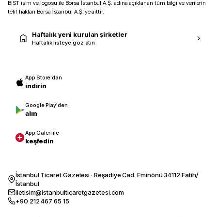
BIST isim ve logosu ile Borsa İstanbul A.Ş. adına açıklanan tüm bilgi ve verilerin
telif hakları Borsa İstanbul A.Ş.’ye aittir.
Haftalık yeni kurulan şirketler
Haftalık listeye göz atın
App Store'dan
indirin
Google Play'den
alın
App Galeri ile
keşfedin
İstanbul Ticaret Gazetesi · Reşadiye Cad. Eminönü 34112 Fatih/
İstanbul
iletisim@istanbulticaretgazetesi.com
+90 212 467 65 15