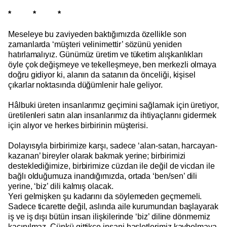
* * *
Meseleye bu zaviyeden baktığımızda özellikle son
zamanlarda ‘müşteri velinimettir’ sözünü yeniden
hatırlamalıyız. Günümüz üretim ve tüketim alışkanlıkları
öyle çok değişmeye ve tekelleşmeye, ben merkezli olmaya
doğru gidiyor ki, alanın da satanın da önceliği, kişisel
çıkarlar noktasında düğümlenir hale geliyor.
Hâlbuki üreten insanlarımız geçimini sağlamak için üretiyor,
üretilenleri satın alan insanlarımız da ihtiyaçlarını gidermek
için alıyor ve herkes birbirinin müşterisi.
Dolayısıyla birbirimize karşı, sadece ‘alan-satan, harcayan-
kazanan’ bireyler olarak bakmak yerine; birbirimizi
desteklediğimize, birbirimize cüzdan ile değil de vicdan ile
bağlı olduğumuza inandığımızda, ortada ‘ben/sen’ dili
yerine, ‘biz’ dili kalmış olacak.
Yeri gelmişken şu kadarını da söylemeden geçmemeli.
Sadece ticarette değil, aslında aile kurumundan başlayarak
iş ve iş dışı bütün insan ilişkilerinde ‘biz’ diline dönmemiz
kaçınılmaz. Çünkü gittikçe insani hasletlerimiz kaybolmaya