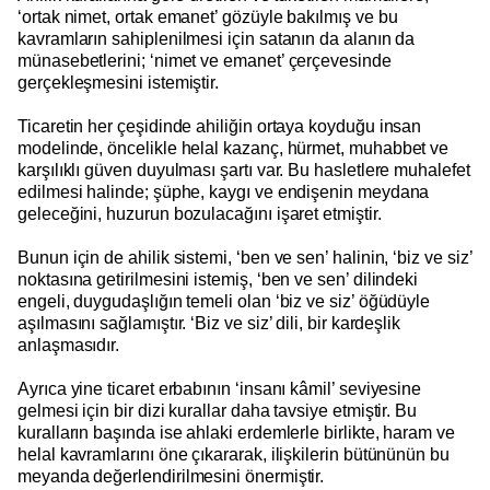
‘ortak nimet, ortak emanet’ gözüyle bakılmış ve bu
kavramların sahiplenilmesi için satanın da alanın da
münasebetlerini; ‘nimet ve emanet’ çerçevesinde
gerçekleşmesini istemiştir.
Ticaretin her çeşidinde ahiliğin ortaya koyduğu insan
modelinde, öncelikle helal kazanç, hürmet, muhabbet ve
karşılıklı güven duyulması şartı var. Bu hasletlere muhalefet
edilmesi halinde; şüphe, kaygı ve endişenin meydana
geleceğini, huzurun bozulacağını işaret etmiştir.
Bunun için de ahilik sistemi, ‘ben ve sen’ halinin, ‘biz ve siz’
noktasına getirilmesini istemiş, ‘ben ve sen’ dilindeki
engeli, duygudaşlığın temeli olan ‘biz ve siz’ öğüdüyle
aşılmasını sağlamıştır. ‘Biz ve siz’ dili, bir kardeşlik
anlaşmasıdır.
Ayrıca yine ticaret erbabının ‘insanı kâmil’ seviyesine
gelmesi için bir dizi kurallar daha tavsiye etmiştir. Bu
kuralların başında ise ahlaki erdemlerle birlikte, haram ve
helal kavramlarını öne çıkararak, ilişkilerin bütününün bu
meyanda değerlendirilmesini önermiştir.