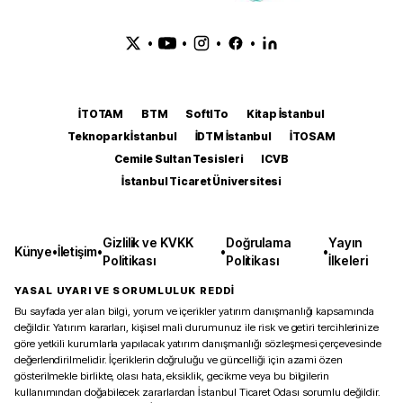
•
•
•
•
İTOTAM
BTM
SoftITo
Kitap İstanbul
Teknopark İstanbul
İDTM İstanbul
İTOSAM
Cemile Sultan Tesisleri
ICVB
İstanbul Ticaret Üniversitesi
Gizlilik ve KVKK
Doğrulama
Yayın
Künye
•
İletişim
•
•
•
Politikası
Politikası
İlkeleri
YASAL UYARI VE SORUMLULUK REDDİ
Bu sayfada yer alan bilgi, yorum ve içerikler yatırım danışmanlığı kapsamında
değildir. Yatırım kararları, kişisel mali durumunuz ile risk ve getiri tercihlerinize
göre yetkili kurumlarla yapılacak yatırım danışmanlığı sözleşmesi çerçevesinde
değerlendirilmelidir. İçeriklerin doğruluğu ve güncelliği için azami özen
gösterilmekle birlikte, olası hata, eksiklik, gecikme veya bu bilgilerin
kullanımından doğabilecek zararlardan İstanbul Ticaret Odası sorumlu değildir.