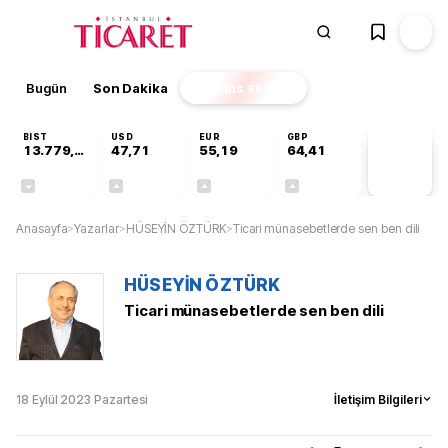
Bugün
Son Dakika
Finans
EKSTRA
BIST
USD
EUR
GBP
13.779,39
47,71
55,19
64,41
PİYASA
VERİLERİ
-0,14%
+0,18%
+0,32%
+0,38%
Anasayfa
>
Yazarlar
>
HÜSEYİN ÖZTÜRK
>
Ticari münasebetlerde sen ben dili
HÜSEYİN ÖZTÜRK
Ticari münasebetlerde sen ben dili
18 Eylül 2023 Pazartesi
İletişim Bilgileri