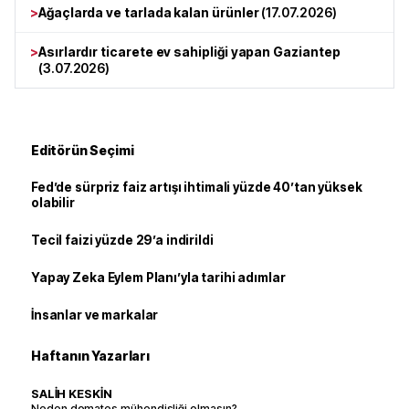
>
Ağaçlarda ve tarlada kalan ürünler
(
17.07.2026
)
>
Asırlardır ticarete ev sahipliği yapan Gaziantep
(
3.07.2026
)
Editörün Seçimi
Fed’de sürpriz faiz artışı ihtimali yüzde 40’tan yüksek
olabilir
Tecil faizi yüzde 29’a indirildi
Yapay Zeka Eylem Planı’yla tarihi adımlar
İnsanlar ve markalar
Haftanın Yazarları
SALİH KESKİN
Neden domates mühendisliği olmasın?