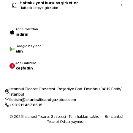
Haftalık yeni kurulan şirketler
Haftalık listeye göz atın
App Store'dan
indirin
Google Play'den
alın
App Galeri ile
keşfedin
İstanbul Ticaret Gazetesi · Reşadiye Cad. Eminönü 34112 Fatih/
İstanbul
iletisim@istanbulticaretgazetesi.com
+90 212 467 65 15
© 2026 İstanbul Ticaret Gazetesi · Tüm hakları saklıdır · Bir İstanbul
Ticaret Odası yayınıdır