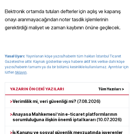
Elektronik ortamda tutulan defterler için açılış ve kapanış
onayı aranmayacağından noter tasdik işlemlerinin
gerektirdiği maliyet ve zaman kaybının önüne geçilecek.
Yasal Uyarı:
Yayınlanan köşe yazısı/haberin tüm hakları
İstanbul Ticaret
Gazetesi
'ne aittir. Kaynak gösterilse veya habere aktif link verilse dahi köşe
yazısı/haberin tamamı ya da bir bölümü kesinlikle kullanılamaz. Ayrıntılar için
lütfen
tıklayın
.
YAZARIN ÖNCEKİ YAZILARI
Tüm Yazıları >
>
Verimlilik mi, veri güvenliği mi?
(
7.08.2026
)
>
Anayasa Mahkemesi’nin e-ticaret platformlarının
sorumluluğuna ilişkin önemli iptal kararı
(
10.07.2026
)
>
İş Kanunu ve sosyal güvenlik mevzuatında işverenler