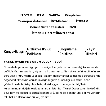
İTOTAM
BTM
SoftITo
Kitap İstanbul
Teknopark İstanbul
İDTM İstanbul
İTOSAM
Cemile Sultan Tesisleri
ICVB
İstanbul Ticaret Üniversitesi
Gizlilik ve KVKK
Doğrulama
Yayın
Künye
•
İletişim
•
•
•
Politikası
Politikası
İlkeleri
YASAL UYARI VE SORUMLULUK REDDİ
Bu sayfada yer alan bilgi, yorum ve içerikler yatırım danışmanlığı kapsamında
değildir. Yatırım kararları, kişisel mali durumunuz ile risk ve getiri tercihlerinize
göre yetkili kurumlarla yapılacak yatırım danışmanlığı sözleşmesi çerçevesinde
değerlendirilmelidir. İçeriklerin doğruluğu ve güncelliği için azami özen
gösterilmekle birlikte, olası hata, eksiklik, gecikme veya bu bilgilerin
kullanımından doğabilecek zararlardan İstanbul Ticaret Odası sorumlu değildir.
BIST isim ve logosu ile Borsa İstanbul A.Ş. adına açıklanan tüm bilgi ve verilerin
telif hakları Borsa İstanbul A.Ş.’ye aittir.