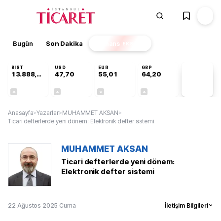
Bugün
Son Dakika
Finans
EKSTRA
BIST
USD
EUR
GBP
13.888,97
47,70
55,01
64,20
PİYASA
VERİLERİ
+0,65%
+0,17%
-0,01%
+0,04%
Anasayfa
>
Yazarlar
>
MUHAMMET AKSAN
>
Ticari defterlerde yeni dönem: Elektronik defter sistemi
MUHAMMET AKSAN
Ticari defterlerde yeni dönem:
Elektronik defter sistemi
22 Ağustos 2025 Cuma
İletişim Bilgileri