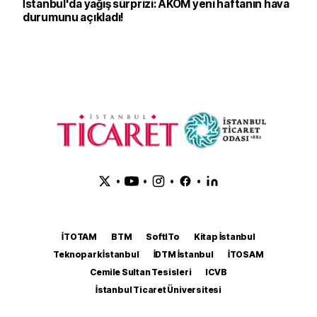
İstanbul'da yağış sürprizi: AKOM yeni haftanın hava
durumunu açıkladı!
•
•
•
•
İTOTAM
BTM
SoftITo
Kitap İstanbul
Teknopark İstanbul
İDTM İstanbul
İTOSAM
Cemile Sultan Tesisleri
ICVB
İstanbul Ticaret Üniversitesi