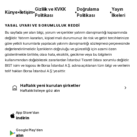
Gizlilik ve KVKK
Doğrulama
Yayın
Künye
•
İletişim
•
•
•
Politikası
Politikası
İlkeleri
YASAL UYARI VE SORUMLULUK REDDİ
Bu sayfada yer alan bilgi, yorum ve içerikler yatırım danışmanlığı kapsamında
değildir. Yatırım kararları, kişisel mali durumunuz ile risk ve getiri tercihlerinize
göre yetkili kurumlarla yapılacak yatırım danışmanlığı sözleşmesi çerçevesinde
değerlendirilmelidir. İçeriklerin doğruluğu ve güncelliği için azami özen
gösterilmekle birlikte, olası hata, eksiklik, gecikme veya bu bilgilerin
kullanımından doğabilecek zararlardan İstanbul Ticaret Odası sorumlu değildir.
BIST isim ve logosu ile Borsa İstanbul A.Ş. adına açıklanan tüm bilgi ve verilerin
telif hakları Borsa İstanbul A.Ş.’ye aittir.
Haftalık yeni kurulan şirketler
Haftalık listeye göz atın
App Store'dan
indirin
Google Play'den
alın