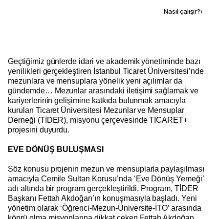
Kaynak ekle
Nasıl çalışır?
›
Geçtiğimiz günlerde idari ve akademik yönetiminde bazı
yenilikleri gerçekleştiren İstanbul Ticaret Üniversitesi’nde
mezunlara ve mensuplara yönelik yeni açılımlar da
gündemde… Mezunlar arasındaki iletişimi sağlamak ve
kariyerlerinin gelişimine katkıda bulunmak amacıyla
kurulan Ticaret Üniversitesi Mezunlar ve Mensuplar
Derneği (TİDER), misyonu çerçevesinde TİCARET+
projesini duyurdu.
EVE DÖNÜŞ BULUŞMASI
Söz konusu projenin mezun ve mensuplarla paylaşılması
amacıyla Cemile Sultan Korusu’nda ‘Eve Dönüş Yemeği’
adı altında bir program gerçekleştirildi. Program, TİDER
Başkanı Fettah Akdoğan’ın konuşmasıyla başladı. Yeni
yönetim olarak ‘Öğrenci-Mezun-Üniversite-İTO’ arasında
köprü olma misyonlarına dikkat çeken Fettah Akdoğan,