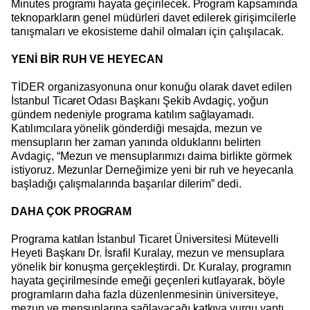
Minutes programı hayata geçirilecek. Program kapsamında
teknoparkların genel müdürleri davet edilerek girişimcilerle
tanışmaları ve ekosisteme dahil olmaları için çalışılacak.
YENİ BİR RUH VE HEYECAN
TİDER organizasyonuna onur konuğu olarak davet edilen
İstanbul Ticaret Odası Başkanı Şekib Avdagiç, yoğun
gündem nedeniyle programa katılım sağlayamadı.
Katılımcılara yönelik gönderdiği mesajda, mezun ve
mensupların her zaman yanında olduklarını belirten
Avdagiç, “Mezun ve mensuplarımızı daima birlikte görmek
istiyoruz. Mezunlar Derneğimize yeni bir ruh ve heyecanla
başladığı çalışmalarında başarılar dilerim” dedi.
DAHA ÇOK PROGRAM
Programa katılan İstanbul Ticaret Üniversitesi Mütevelli
Heyeti Başkanı Dr. İsrafil Kuralay, mezun ve mensuplara
yönelik bir konuşma gerçekleştirdi. Dr. Kuralay, programın
hayata geçirilmesinde emeği geçenleri kutlayarak, böyle
programların daha fazla düzenlenmesinin üniversiteye,
mezun ve mensuplarına sağlayacağı katkıya vurgu yaptı.