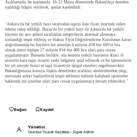
Açıklamada, bu kapsamda, 16-22 Mayıs döneminde Bakanlıkça denetim
yapıldığı bilgisi verilerek, şunlar kaydedildi:
"Ankara'da bir yetkili bayi tarafından taşıtın liste fiyatı üzerinde elden
ödeme talep edildiği, Bursa'da bir yetkili bayi ile Adana'da bir yetkili
bayinin iki ayrı şubesi tarafından müşterilerin aksesuar alınmaya
zorlandığı tespit edilmiş ve Haksız Fiyat Değerlendirme Kurulunun kararı
doğrultusunda bu bayilere üst sınırdan 4 milyon 458 bin 600'er lira
olmak üzere toplam 17 milyon 834 bin 400 lira idari para cezası
uygulanmıştır. Bununla birlikte, söz konusu yetkili bayilerin ikinci el
motorlu kara taşıtı ticareti yetki belgeleri iptal edilecek ve bu işletmelerin
bir yıl süreyle ikinci el taşıt ticaretiyle iştigal etmeleri engellenecektir.
Bakanlığımızca konuya ilişkin denetimler aralıksız sürdürülmekte olup,
mevzuata aykırı faaliyetlerin tespit edilmesi halinde kabahatli işletmeler
hakkında üst sınırdan idari para cezası uygulanmaya devam edilecektir."
Beğen
Kaydet
Yönetici
İstanbul Ticaret Gazetesi – Süper Admin