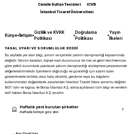
Cemile Sultan Tesisleri
ICVB
İstanbul Ticaret Üniversitesi
Gizlilik ve KVKK
Doğrulama
Yayın
Künye
•
İletişim
•
•
•
Politikası
Politikası
İlkeleri
YASAL UYARI VE SORUMLULUK REDDİ
Bu sayfada yer alan bilgi, yorum ve içerikler yatırım danışmanlığı kapsamında
değildir. Yatırım kararları, kişisel mali durumunuz ile risk ve getiri tercihlerinize
göre yetkili kurumlarla yapılacak yatırım danışmanlığı sözleşmesi çerçevesinde
değerlendirilmelidir. İçeriklerin doğruluğu ve güncelliği için azami özen
gösterilmekle birlikte, olası hata, eksiklik, gecikme veya bu bilgilerin
kullanımından doğabilecek zararlardan İstanbul Ticaret Odası sorumlu değildir.
BIST isim ve logosu ile Borsa İstanbul A.Ş. adına açıklanan tüm bilgi ve verilerin
telif hakları Borsa İstanbul A.Ş.’ye aittir.
Haftalık yeni kurulan şirketler
Haftalık listeye göz atın
App Store'dan