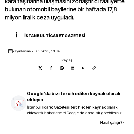
kara taşıtlarına ulaşmasını zorlaştırıcı faaliyette
bulunan otomobil bayilerine bir haftada 17,8
milyon liralık ceza uyguladı.
İ
İSTANBUL TICARET GAZETESI
Yayınlanma
25.05.2023, 13:34
Paylaş
N
Google'da bizi tercih edilen kaynak olarak
ekleyin
İstanbul Ticaret Gazetesi
'i tercih edilen kaynak olarak
ekleyerek haberlerimizi Google'da daha sık görebilirsiniz.
Kaynak ekle
Nasıl çalışır?
›