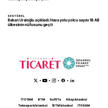
SEKTÖREL
Bakan Uraloğlu açıkladı: Hava yolu yolcu sayısı 18 AB
ülkesinin nüfusunu geçti
•
•
•
•
İTOTAM
BTM
SoftITo
Kitap İstanbul
Teknopark İstanbul
İDTM İstanbul
İTOSAM