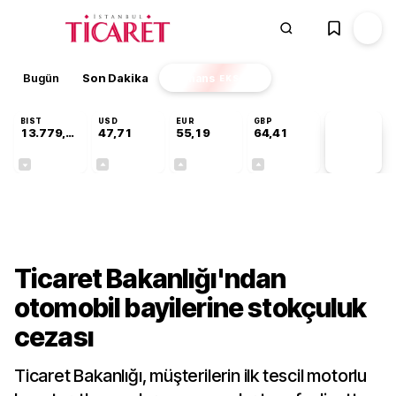
Bugün
Son Dakika
Finans
EKSTRA
BIST
USD
EUR
GBP
13.779,39
47,71
55,19
64,41
PİYASA
VERİLERİ
-0,14%
+0,18%
+0,32%
+0,38%
Sektörel
Ticaret Bakanlığı'ndan
otomobil bayilerine stokçuluk
cezası
Ticaret Bakanlığı, müşterilerin ilk tescil motorlu