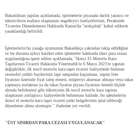
Bakanlıktan yapılan açıklamada, işletmelerin piyasada darlık yaratıcı ve
tüketicilerin mallara ulaşmasını engelleyici faaliyetlerinin, Perakende
Ticaretin Düzenlenmesi Hakkında Kanun'da "stokçuluk" kabul edilerek
yasaklandığı belirtildi.
İşletmelerin bu yasağa uyumunun Bakanlıkça yakından takip edildiğine
ve bu duruma aykırı hareket eden işletmeler hakkında idari para cezası
uygulandığına işaret edilen açıklamada, "İkinci El Motorlu Kara
Taşıtlarının Ticareti Hakkında Yönetmelik'te 6 Mayıs 2023'te yapılan
değişiklikle, ilk tescil motorlu kara taşıtı ticareti faaliyetinde bulunan
otomobil yetkili bayilerinin taşıt satışından kaçınması, taşıtın liste
fiyatının üzerinde fiyat talep etmesi, müşteriyi aksesuar almaya veya takas
yapmaya zorlaması ya da takas fiyatını piyasa fiyatının önemli ölçüde
altında belirlemesi gibi tüketicinin ilk tescil motorlu kara taşıtına
ulaşmasını zorlaştırıcı faaliyetlerde bulunması halinde, bu işletmelerin
ikinci el motorlu kara taşıtı ticareti yetki belgelerinin iptal edileceği
düzenleme altına alınmıştır." ifadesine yer verildi.
"ÜST SINIRDAN PARA CEZASI UYGULANACAK"