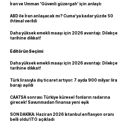
İran ve Umman 'Güvenli güzergah' için anlaştı
ABD ile İran anlaşacak mı? Cuma’ya kadar yüzde 50
ihtimal verildi
Daha yüksek emekli maaşı için 2026 avantajı: Dilekçe
tarihine dikkat!
Editörün Seçimi
Daha yüksek emekli maaşı için 2026 avantajı: Dilekçe
tarihine dikkat!
Türk lirasıyla dış ticaret artıyor: 7 ayda 900 milyar lira
barajı aşıldı
CAATSA sonrası Türkiye küresel fonların radarına
girecek! Savunmadan finansa yeni eşik
SON DAKİKA: Haziran 2026 İstanbul enflasyon oranı
belli oldu! İTO açıkladı