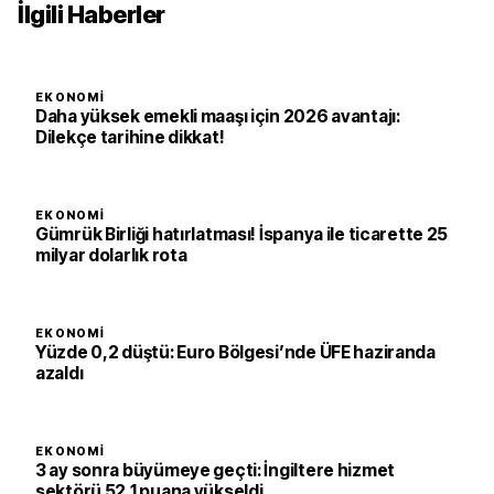
İlgili Haberler
EKONOMI
Daha yüksek emekli maaşı için 2026 avantajı:
Dilekçe tarihine dikkat!
EKONOMI
Gümrük Birliği hatırlatması! İspanya ile ticarette 25
milyar dolarlık rota
EKONOMI
Yüzde 0,2 düştü: Euro Bölgesi’nde ÜFE haziranda
azaldı
EKONOMI
3 ay sonra büyümeye geçti: İngiltere hizmet
sektörü 52,1 puana yükseldi