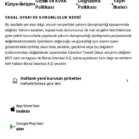
Gizlilik ve KVKK
Doğrulama
Yayın
Künye
•
İletişim
•
•
•
Politikası
Politikası
İlkeleri
YASAL UYARI VE SORUMLULUK REDDİ
Bu sayfada yer alan bilgi, yorum ve içerikler yatırım danışmanlığı kapsamında
değildir. Yatırım kararları, kişisel mali durumunuz ile risk ve getiri tercihlerinize
göre yetkili kurumlarla yapılacak yatırım danışmanlığı sözleşmesi çerçevesinde
değerlendirilmelidir. İçeriklerin doğruluğu ve güncelliği için azami özen
gösterilmekle birlikte, olası hata, eksiklik, gecikme veya bu bilgilerin
kullanımından doğabilecek zararlardan İstanbul Ticaret Odası sorumlu değildir.
BIST isim ve logosu ile Borsa İstanbul A.Ş. adına açıklanan tüm bilgi ve verilerin
telif hakları Borsa İstanbul A.Ş.’ye aittir.
Haftalık yeni kurulan şirketler
Haftalık listeye göz atın
App Store'dan
indirin
Google Play'den
alın