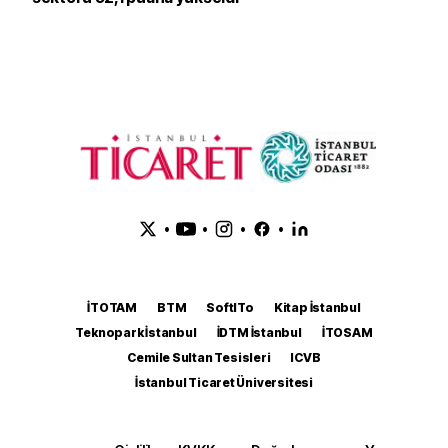
•
•
•
•
İTOTAM
BTM
SoftITo
Kitap İstanbul
Teknopark İstanbul
İDTM İstanbul
İTOSAM
Cemile Sultan Tesisleri
ICVB
İstanbul Ticaret Üniversitesi