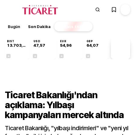
Bugün
Son Dakika
Finans
EKSTRA
BIST
USD
EUR
GBP
13.703,13
47,57
54,96
64,07
PİYASA
VERİLERİ
+0,11%
+0,09%
+0,20%
+0,13%
Ekonomi
Ticaret Bakanlığı'ndan
açıklama: Yılbaşı
kampanyaları mercek altında
Ticaret Bakanlığı, "yılbaşı indirimleri" ve "yeni yıl