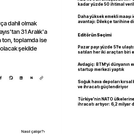
kadar yüzde 50 ihtimal veril
Daha yüksek emekli maaşı 
avantajı: Dilekçe tarihine d
rça dahil olmak
ayıs'tan 31 Aralık'a
Editörün Seçimi
n ton, toplamda ise
Pazar payı yüzde 51’e ulaşt
 olacak şekilde
satılan her iki araçtan biri e
hibrit
Avdagiç: BTM’yi dünyanın en 
startup merkezi yaptık
N
Soğuk hava depoları kırsal 
ve ihracatı güçlendiriyor
Türkiye'nin NATO ülkeleri
ihracatı artıyor: 6,2 milyar d
milyar doları aştı
Kaynak ekle
Nasıl çalışır?
›