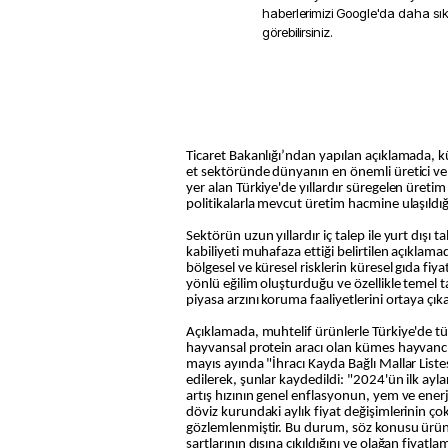
haberlerimizi Google'da daha sı
görebilirsiniz.
Ticaret Bakanlığı’ndan yapılan açıklamada, 
et sektöründe dünyanın en önemli üretici ve i
yer alan Türkiye'de yıllardır süregelen üretim
politikalarla mevcut üretim hacmine ulaşıldığı 
Sektörün uzun yıllardır iç talep ile yurt dışı t
kabiliyeti muhafaza ettiği belirtilen açıklam
bölgesel ve küresel risklerin küresel gıda fiy
yönlü eğilim oluşturduğu ve özellikle temel t
piyasa arzını koruma faaliyetlerini ortaya çıkar
Açıklamada, muhtelif ürünlerle Türkiye'de t
hayvansal protein aracı olan kümes hayvancılı
mayıs ayında "İhracı Kayda Bağlı Mallar Listes
edilerek, şunlar kaydedildi: "2024'ün ilk ayla
artış hızının genel enflasyonun, yem ve enerji
döviz kurundaki aylık fiyat değişimlerinin çok
gözlemlenmiştir. Bu durum, söz konusu ürü
şartlarının dışına çıkıldığını ve olağan fiyatl