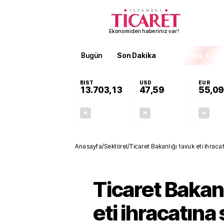
Ekonomiden haberiniz var!
Bugün
Son Dakika
Finans
EKST
BIST
USD
EUR
13.703,13
47,59
55,09
+0,11%
+0,06%
15,20
0,03
Anasayfa
/
Sektörel
/
Ticaret Bakanlığı tavuk eti ihraca
Ticaret Bakanl
eti ihracatına