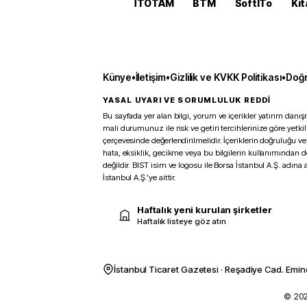
İTOTAM
BTM
SoftITo
Kit
Künye
•
İletişim
•
Gizlilik ve KVKK Politikası
•
Doğr
YASAL UYARI VE SORUMLULUK REDDİ
Bu sayfada yer alan bilgi, yorum ve içerikler yatırım danışm
mali durumunuz ile risk ve getiri tercihlerinize göre yetk
çerçevesinde değerlendirilmelidir. İçeriklerin doğruluğu ve
hata, eksiklik, gecikme veya bu bilgilerin kullanımından 
değildir. BIST isim ve logosu ile Borsa İstanbul A.Ş. adına a
İstanbul A.Ş.’ye aittir.
Haftalık yeni kurulan şirketler
Haftalık listeye göz atın
İstanbul Ticaret Gazetesi · Reşadiye Cad. Emin
© 2026