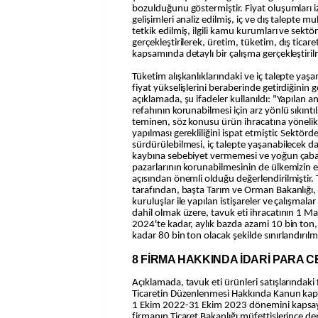
bozulduğunu göstermiştir. Fiyat oluşumları i
gelişimleri analiz edilmiş, iç ve dış talepte m
tetkik edilmiş, ilgili kamu kurumları ve sektöre
gerçekleştirilerek, üretim, tüketim, dış ticare
kapsamında detaylı bir çalışma gerçekleştirilm
Tüketim alışkanlıklarındaki ve iç talepte yaşa
fiyat yükselişlerini beraberinde getirdiğinin 
açıklamada, şu ifadeler kullanıldı: "Yapılan an
refahının korunabilmesi için arz yönlü sıkınt
teminen, söz konusu ürün ihracatına yöneli
yapılması gerekliliğini ispat etmiştir. Sektör
sürdürülebilmesi, iç talepte yaşanabilecek d
kaybına sebebiyet vermemesi ve yoğun çabal
pazarlarının korunabilmesinin de ülkemizin
açısından önemli olduğu değerlendirilmiştir. 
tarafından, başta Tarım ve Orman Bakanlığı, il
kuruluşlar ile yapılan istişareler ve çalışma
dahil olmak üzere, tavuk eti ihracatının 1 M
2024'te kadar, aylık bazda azami 10 bin ton
kadar 80 bin ton olacak şekilde sınırlandırılm
8 FİRMA HAKKINDA İDARİ PARA C
Açıklamada, tavuk eti ürünleri satışlarındaki 
Ticaretin Düzenlenmesi Hakkında Kanun ka
1 Ekim 2022-31 Ekim 2023 dönemini kapsaya
firmanın Ticaret Bakanlığı müfettişlerince dene