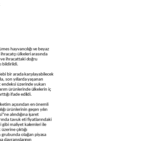
k
kümes hayvancılığı ve beyaz
hracatçı ülkeleri arasında
 ve ihracattaki doğru
bildirildi.
alebi bir arada karşılayabilecek
ada, son yıllarda yaşanan
at endeksi üzerinde yukarı
arım ürünlerinde ülkelerin iç
ttığı ifade edildi.
üketim açısından en önemli
ğı ürünlerinin geçen yılın
i"ne alındığına işaret
rında tavuk eti fiyatlarındaki
 gibi maliyet kalemleri ile
 üzerine çıktığı
n grubunda olağan piyasa
ama davranışlarının