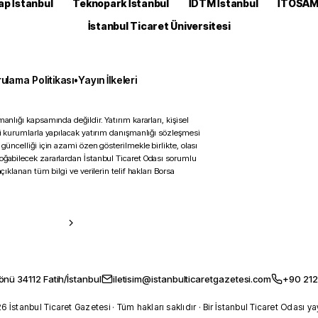
ap İstanbul
Teknopark İstanbul
İDTM İstanbul
İTOSA
İstanbul Ticaret Üniversitesi
ulama Politikası
•
Yayın İlkeleri
anlığı kapsamında değildir. Yatırım kararları, kişisel
ili kurumlarla yapılacak yatırım danışmanlığı sözleşmesi
 güncelliği için azami özen gösterilmekle birlikte, olası
doğabilecek zararlardan İstanbul Ticaret Odası sorumlu
çıklanan tüm bilgi ve verilerin telif hakları Borsa
önü 34112 Fatih/İstanbul
iletisim@istanbulticaretgazetesi.com
+90 212
 İstanbul Ticaret Gazetesi · Tüm hakları saklıdır · Bir İstanbul Ticaret Odası ya