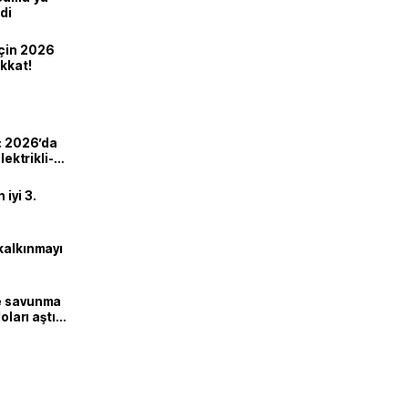
di
için 2026
ikkat!
ı: 2026’da
lektrikli-
iyi 3.
kalkınmayı
ne savunma
oları aştı