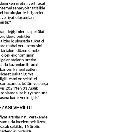
zlenirken üretim ve ihracat
uhtemel senaryolar titizlikle
l kuruluşlar ile istişareler
t ve fiyat oluşumları
iştir."
nan değişimlerin, spekülatif
görüldüğü belirtilen
alizler iç piyasada tüketici
ılara mahal verilmemesini
k birtakım düzenlemeler
de ölçek ekonomisinin
algalanmaların üretim
arla kazanılan ihracat
 ekonomik menfaatleri
Ticaret Bakanlığımız
gili resmi ve sektörel
lar sonucunda, bütün ve parça
ayıs 2024'ten 31 Aralık
, toplamda ise bu yıl sonuna
asına karar verilmiştir."
EZASI VERİLDİ
fiyat artışlarının, Perakende
psamında incelenmek üzere,
cak şekilde, 16 üretici
tlendiği bildirildi.