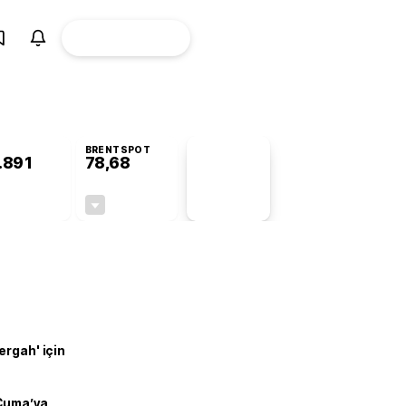
ÜYE
CANLI BORSA
Girişi
BRENTSPOT
.891
78,68
PİYASA
VERİLERİ
+0,83%
-0,29%
+0,00
-0,23
ergah' için
 Cuma’ya