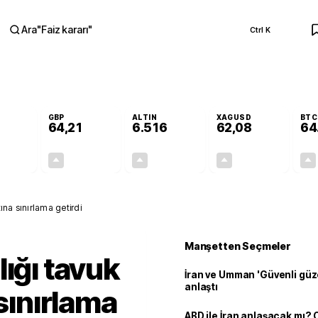
Ara
"
Faiz kararı
"
Ctrl K
RA
GBP
ALTIN
XAGUSD
BTC
64,21
6.516
62,08
64
+0,14%
+0,18%
+0,31%
+0,06%
0,08
0,12
20,16
0,04
tına sınırlama getirdi
Manşetten Seçmeler
ığı tavuk
İran ve Umman 'Güvenli güz
anlaştı
 sınırlama
ABD ile İran anlaşacak mı?