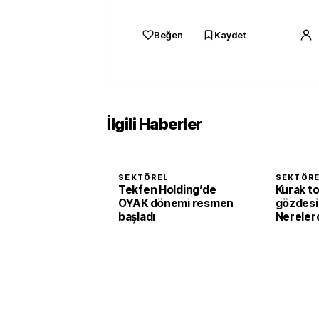
Beğen
Kaydet
İlgili Haberler
SEKTÖREL
SEKTÖR
Tekfen Holding’de
Kurak to
OYAK dönemi resmen
gözdesi 
başladı
Nerelerd