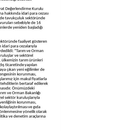
yat Değerlendirme Kurulu
rma hakkında idari para cezası
emde tavukçuluk sektöründe
aşvuruları sebebiyle de 16
ünlerde yeniden başladığı
ktöründe faaliyet gösteren
 idari para cezalarıyla
aydedildi: "Tarım ve Orman
ruluşlar ve sektörel
, ülkemizin tarım ürünleri
 dış ticaretinde yapılan
ya çıkan yeni eğilimler de
 dengesinin korunması,
larımız için makul fiyatlarla
tehditlerin bertaraf edilerek
nmasıdır. Önümüzdeki
arım ve Orman Bakanlığı
özel sektör kuruluşlarıyla
güvenliğinin korunması,
kolaylaştırılması ve gıda
 önlenmesine yönelik olarak
itika ve denetim araçlarına