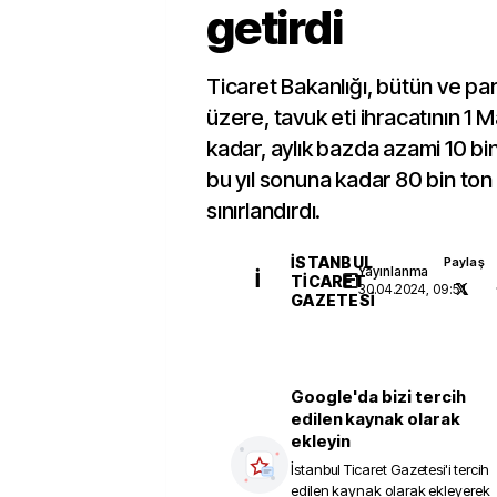
getirdi
Ticaret Bakanlığı, bütün ve pa
üzere, tavuk eti ihracatının 1 M
kadar, aylık bazda azami 10 bi
bu yıl sonuna kadar 80 bin ton
sınırlandırdı.
İSTANBUL
Paylaş
Yayınlanma
İ
TICARET
30.04.2024, 09:51
GAZETESI
Google'da bizi tercih
edilen kaynak olarak
ekleyin
İstanbul Ticaret Gazetesi
'i tercih
edilen kaynak olarak ekleyerek