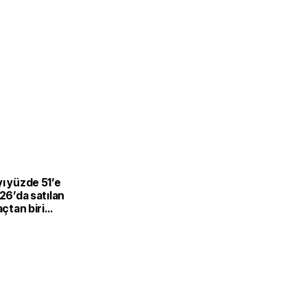
L
ı yüzde 51’e
026’da satılan
açtan biri
-hibrit