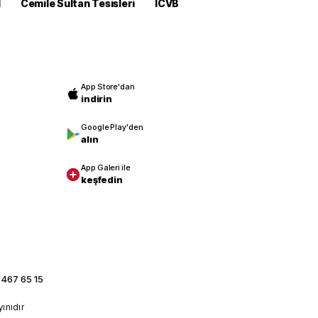
M
Cemile Sultan Tesisleri
ICVB
App Store'dan
indirin
Google Play'den
alın
App Galeri ile
keşfedin
 467 65 15
yınıdır