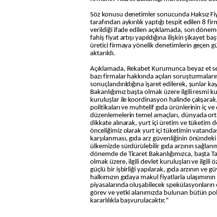
Söz konusu denetimler sonucunda Haksız Fi
tarafından aykırılık yaptığı tespit edilen 8 fi
verildiği ifade edilen açıklamada, son dön
fahiş fiyat artışı yapıldığına ilişkin şikayet b
üretici firmaya yönelik denetimlerin geçen g
aktarıldı.
Açıklamada, Rekabet Kurumunca beyaz et se
bazı firmalar hakkında açılan soruşturmaların
sonuçlandırıldığına işaret edilerek, şunlar k
Bakanlığımız başta olmak üzere ilgili resmi ku
kuruluşlar ile koordinasyon halinde çalışarak
politikaları ve muhtelif gıda ürünlerinin iç ve
düzenlemelerin temel amaçları, dünyada orta
dikkate alınarak, yurt içi üretim ve tüketim
önceliğimiz olarak yurt içi tüketimin vatandaş
karşılanması, gıda arz güvenliğinin önündeki 
ülkemizde sürdürülebilir gıda arzının sağla
dönemde de Ticaret Bakanlığımızca, başta T
olmak üzere, ilgili devlet kuruluşları ve ilgili 
güçlü bir işbirliği yapılarak, gıda arzının ve 
halkımızın gıdaya makul fiyatlarla ulaşımının 
piyasalarında oluşabilecek spekülasyonların
görev ve yetki alanımızda bulunan bütün pol
kararlılıkla başvurulacaktır."