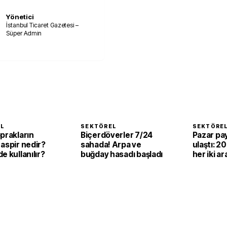
Yönetici
İstanbul Ticaret Gazetesi –
Süper Admin
EL
SEKTÖREL
SEKTÖRE
prakların
Biçerdöverler 7/24
Pazar pay
aspir nedir?
sahada! Arpa ve
ulaştı: 2
e kullanılır?
buğday hasadı başladı
her iki ar
elektrikli