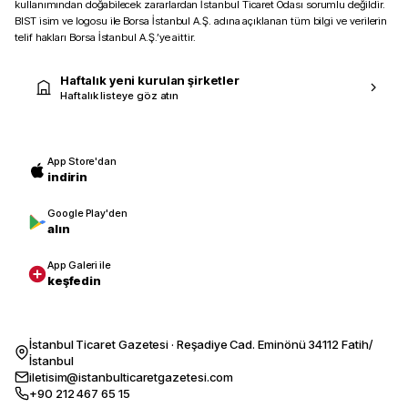
kullanımından doğabilecek zararlardan İstanbul Ticaret Odası sorumlu değildir.
BIST isim ve logosu ile Borsa İstanbul A.Ş. adına açıklanan tüm bilgi ve verilerin
telif hakları Borsa İstanbul A.Ş.’ye aittir.
Haftalık yeni kurulan şirketler
Haftalık listeye göz atın
App Store'dan
indirin
Google Play'den
alın
App Galeri ile
keşfedin
İstanbul Ticaret Gazetesi · Reşadiye Cad. Eminönü 34112 Fatih/
İstanbul
iletisim@istanbulticaretgazetesi.com
+90 212 467 65 15