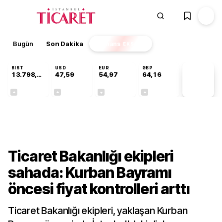
Bugün
Son Dakika
Finans
EKSTRA
BIST
USD
EUR
GBP
13.798,82
47,59
54,97
64,16
PİYASA
VERİLERİ
+0,70%
+0,06%
-0,08%
+0,10%
Gündem
Ticaret Bakanlığı ekipleri
sahada: Kurban Bayramı
öncesi fiyat kontrolleri arttı
Ticaret Bakanlığı ekipleri, yaklaşan Kurban