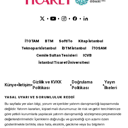
•
•
•
•
İTOTAM
BTM
SoftITo
Kitap İstanbul
Teknopark İstanbul
İDTM İstanbul
İTOSAM
Cemile Sultan Tesisleri
ICVB
İstanbul Ticaret Üniversitesi
Gizlilik ve KVKK
Doğrulama
Yayın
Künye
•
İletişim
•
•
•
Politikası
Politikası
İlkeleri
YASAL UYARI VE SORUMLULUK REDDİ
Bu sayfada yer alan bilgi, yorum ve içerikler yatırım danışmanlığı kapsamında
değildir. Yatırım kararları, kişisel mali durumunuz ile risk ve getiri tercihlerinize
göre yetkili kurumlarla yapılacak yatırım danışmanlığı sözleşmesi çerçevesinde
değerlendirilmelidir. İçeriklerin doğruluğu ve güncelliği için azami özen
gösterilmekle birlikte, olası hata, eksiklik, gecikme veya bu bilgilerin