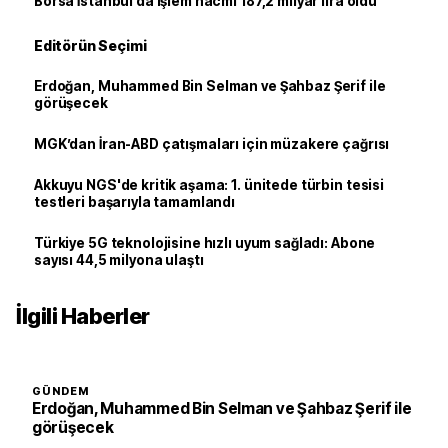
Borsa İstanbul’da işlem hacmi 187,2 milyar lira oldu
Editörün Seçimi
Erdoğan, Muhammed Bin Selman ve Şahbaz Şerif ile
görüşecek
MGK’dan İran-ABD çatışmaları için müzakere çağrısı
Akkuyu NGS'de kritik aşama: 1. ünitede türbin tesisi
testleri başarıyla tamamlandı
Türkiye 5G teknolojisine hızlı uyum sağladı: Abone
sayısı 44,5 milyona ulaştı
İlgili Haberler
GÜNDEM
Erdoğan, Muhammed Bin Selman ve Şahbaz Şerif ile
görüşecek