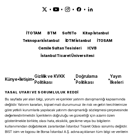
•
•
•
•
İTOTAM
BTM
SoftITo
Kitap İstanbul
Teknopark İstanbul
İDTM İstanbul
İTOSAM
Cemile Sultan Tesisleri
ICVB
İstanbul Ticaret Üniversitesi
Gizlilik ve KVKK
Doğrulama
Yayın
Künye
•
İletişim
•
•
•
Politikası
Politikası
İlkeleri
YASAL UYARI VE SORUMLULUK REDDİ
Bu sayfada yer alan bilgi, yorum ve içerikler yatırım danışmanlığı kapsamında
değildir. Yatırım kararları, kişisel mali durumunuz ile risk ve getiri tercihlerinize
göre yetkili kurumlarla yapılacak yatırım danışmanlığı sözleşmesi çerçevesinde
değerlendirilmelidir. İçeriklerin doğruluğu ve güncelliği için azami özen
gösterilmekle birlikte, olası hata, eksiklik, gecikme veya bu bilgilerin
kullanımından doğabilecek zararlardan İstanbul Ticaret Odası sorumlu değildir.
BIST isim ve logosu ile Borsa İstanbul A.Ş. adına açıklanan tüm bilgi ve verilerin