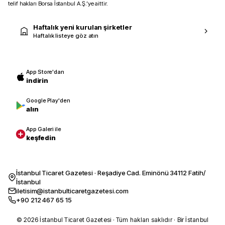
telif hakları Borsa İstanbul A.Ş.’ye aittir.
Haftalık yeni kurulan şirketler
Haftalık listeye göz atın
App Store'dan
indirin
Google Play'den
alın
App Galeri ile
keşfedin
İstanbul Ticaret Gazetesi · Reşadiye Cad. Eminönü 34112 Fatih/
İstanbul
iletisim@istanbulticaretgazetesi.com
+90 212 467 65 15
© 2026 İstanbul Ticaret Gazetesi · Tüm hakları saklıdır · Bir İstanbul