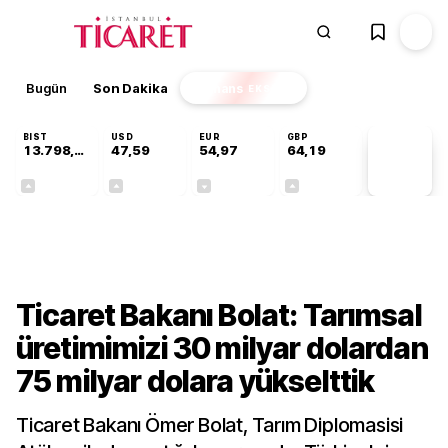
Bugün
Son Dakika
Finans
EKSTRA
BIST
USD
EUR
GBP
13.798,82
47,59
54,97
64,19
PİYASA
VERİLERİ
+0,70%
+0,05%
-0,08%
+0,15%
Ekonomi
Ticaret Bakanı Bolat: Tarımsal
üretimimizi 30 milyar dolardan
75 milyar dolara yükselttik
Ticaret Bakanı Ömer Bolat, Tarım Diplomasisi