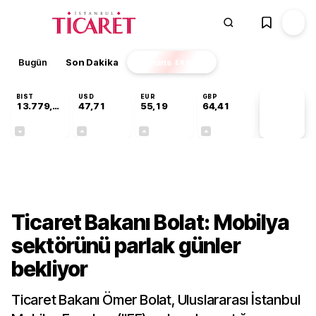
Bugün
Son Dakika
Finans
EKSTRA
BIST
USD
EUR
GBP
13.779,39
47,71
55,19
64,41
PİYASA
VERİLERİ
-0,14%
+0,18%
+0,32%
+0,38%
Sektörel
Ticaret Bakanı Bolat: Mobilya
sektörünü parlak günler
bekliyor
Ticaret Bakanı Ömer Bolat, Uluslararası İstanbul