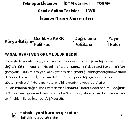
Teknopark İstanbul
İDTM İstanbul
İTOSAM
Cemile Sultan Tesisleri
ICVB
İstanbul Ticaret Üniversitesi
Gizlilik ve KVKK
Doğrulama
Yayın
Künye
•
İletişim
•
•
•
Politikası
Politikası
İlkeleri
YASAL UYARI VE SORUMLULUK REDDİ
Bu sayfada yer alan bilgi, yorum ve içerikler yatırım danışmanlığı kapsamında
değildir. Yatırım kararları, kişisel mali durumunuz ile risk ve getiri tercihlerinize
göre yetkili kurumlarla yapılacak yatırım danışmanlığı sözleşmesi çerçevesinde
değerlendirilmelidir. İçeriklerin doğruluğu ve güncelliği için azami özen
gösterilmekle birlikte, olası hata, eksiklik, gecikme veya bu bilgilerin
kullanımından doğabilecek zararlardan İstanbul Ticaret Odası sorumlu değildir.
BIST isim ve logosu ile Borsa İstanbul A.Ş. adına açıklanan tüm bilgi ve verilerin
telif hakları Borsa İstanbul A.Ş.’ye aittir.
Haftalık yeni kurulan şirketler
Haftalık listeye göz atın