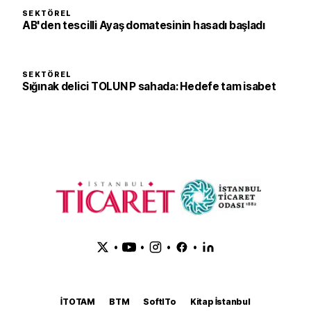
SEKTÖREL
AB'den tescilli Ayaş domatesinin hasadı başladı
SEKTÖREL
Sığınak delici TOLUN P sahada: Hedefe tam isabet
•
•
•
•
İTOTAM
BTM
SoftITo
Kitap İstanbul