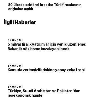
80 ülkede sektörel fırsatlar Türk firmalarının
erişimine açıldı
İlgili Haberler
EKONOMI
5 milyar liralık yatırımlar için yeni düzenleme:
Bakanlık sözleşme imzalayabilecek
EKONOMI
Kamuda verimsizlik riskine yapay zeka freni
EKONOMI
Türkiye, Suudi Arabistan ve Pakistan'dan
jeoekonomik hamle