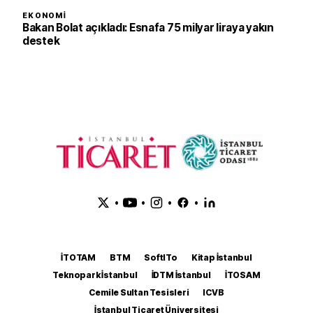
EKONOMI
Bakan Bolat açıkladı: Esnafa 75 milyar liraya yakın
destek
•
•
•
•
İTOTAM
BTM
SoftITo
Kitap İstanbul
Teknopark İstanbul
İDTM İstanbul
İTOSAM
Cemile Sultan Tesisleri
ICVB
İstanbul Ticaret Üniversitesi