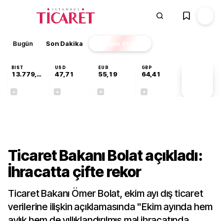
Bugün
Son Dakika
Finans
EKSTRA
BIST
USD
EUR
GBP
13.779,39
47,71
55,19
64,41
PİYASA
VERİLERİ
-0,14%
+0,18%
+0,32%
+0,38%
Ekonomi
Ticaret Bakanı Bolat açıkladı:
İhracatta çifte rekor
Ticaret Bakanı Ömer Bolat, ekim ayı dış ticaret
verilerine ilişkin açıklamasında "Ekim ayında hem
aylık hem de yıllıklandırılmış mal ihracatında