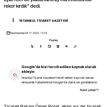
rekor kırdık" dedi.
İ
İSTANBUL TICARET GAZETESI
Yayınlanma
04.11.2025, 13:34
Paylaş
N
Google'da bizi tercih edilen kaynak olarak
ekleyin
İstanbul Ticaret Gazetesi
'i tercih edilen kaynak olarak
ekleyerek haberlerimizi Google'da daha sık görebilirsiniz.
Kaynak ekle
Nasıl çalışır?
›
Ticaret Bakanı Ömer Bolat, ekim ayı dış ticaret