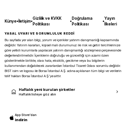
Gizlilik ve KVKK
Doğrulama
Yayın
Künye
•
İletişim
•
•
•
Politikası
Politikası
İlkeleri
YASAL UYARI VE SORUMLULUK REDDİ
Bu sayfada yer alan bilgi, yorum ve içerikler yatırım danışmanlığı kapsamında
değildir. Yatırım kararları, kişisel mali durumunuz ile risk ve getiri tercihlerinize
göre yetkili kurumlarla yapılacak yatırım danışmanlığı sözleşmesi çerçevesinde
değerlendirilmelidir. İçeriklerin doğruluğu ve güncelliği için azami özen
gösterilmekle birlikte, olası hata, eksiklik, gecikme veya bu bilgilerin
kullanımından doğabilecek zararlardan İstanbul Ticaret Odası sorumlu değildir.
BIST isim ve logosu ile Borsa İstanbul A.Ş. adına açıklanan tüm bilgi ve verilerin
telif hakları Borsa İstanbul A.Ş.’ye aittir.
Haftalık yeni kurulan şirketler
Haftalık listeye göz atın
App Store'dan
indirin