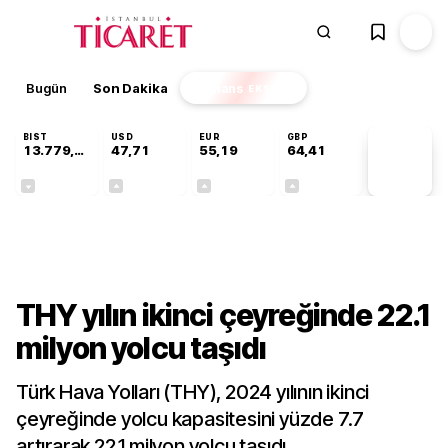
Bugün
Son Dakika
Finans
EKSTRA
BIST
USD
EUR
GBP
13.779,39
47,71
55,19
64,41
PİYASA
VERİLERİ
-0,14%
+0,18%
+0,32%
+0,38%
Sektörel
THY yılın ikinci çeyreğinde 22.1
milyon yolcu taşıdı
Türk Hava Yolları (THY), 2024 yılının ikinci
çeyreğinde yolcu kapasitesini yüzde 7.7
artırarak 22.1 milyon yolcu taşıdı.