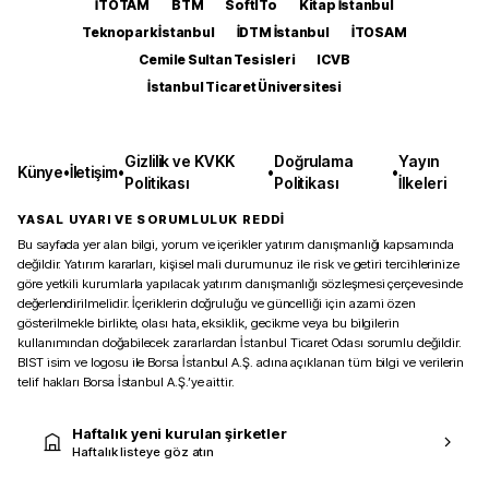
İTOTAM
BTM
SoftITo
Kitap İstanbul
Teknopark İstanbul
İDTM İstanbul
İTOSAM
Cemile Sultan Tesisleri
ICVB
İstanbul Ticaret Üniversitesi
Gizlilik ve KVKK
Doğrulama
Yayın
Künye
•
İletişim
•
•
•
Politikası
Politikası
İlkeleri
YASAL UYARI VE SORUMLULUK REDDİ
Bu sayfada yer alan bilgi, yorum ve içerikler yatırım danışmanlığı kapsamında
değildir. Yatırım kararları, kişisel mali durumunuz ile risk ve getiri tercihlerinize
göre yetkili kurumlarla yapılacak yatırım danışmanlığı sözleşmesi çerçevesinde
değerlendirilmelidir. İçeriklerin doğruluğu ve güncelliği için azami özen
gösterilmekle birlikte, olası hata, eksiklik, gecikme veya bu bilgilerin
kullanımından doğabilecek zararlardan İstanbul Ticaret Odası sorumlu değildir.
BIST isim ve logosu ile Borsa İstanbul A.Ş. adına açıklanan tüm bilgi ve verilerin
telif hakları Borsa İstanbul A.Ş.’ye aittir.
Haftalık yeni kurulan şirketler
Haftalık listeye göz atın