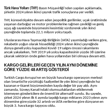
Türk Hava Yolları (THY)
Basın Müşavirliği’nden yapılan açıklamada,
şirketin 2024 yılının ikinci çeyrek trafik sonuçlarına yer verildi.
THY, küresel ölçekte devam eden jeopolitik gerilimler, uçak üretiminde
yaşanan darboğaz ve motor problemlerine rağmen çevikliği ve geniş
uçuş ağı sayesinde büyümesini kesintisiz sürdürerek yılın ikinci
çeyreğinde toplamda 22,1 milyon yolcu taşıdı.
Uluslararası Hava Taşımacılığı Birliğinin (IATA) yayımladığı verilere göre,
rekabetin yoğun olarak hissedildiği 2024 yılının ikinci çeyreğinde
dünya geneli yolcu kapasitesi Kovid-19 salgını öncesi rakamlarını
ancak yakalarken, THY 2019 yılı yolcu kapasitesinin yüzde 38 üzerine
çıkarak sektörün önde gelen hava yollarından biri olmaya devam etti.
KARGO GELİRLERİ GEÇEN YILIN AYNI DÖNEMİNE
GÖRE YÜZDE 48 ARTIŞ GÖSTERDİ
Turkish Cargo Avrupa'nın en büyük hava kargo operasyon merkezi
olan Smartist'te yürüttüğü faaliyetleri ile yılın ikinci çeyreğinde hız
kazanan e-ticaret büyümesinden kayda değer bir pay aldı. Aynı
zamanda, Süveyş Kanalı'ndaki olumsuzluklardan etkilenmek
istemeyen göndericilere de önemli bir alternatif sundu. Bu sayede,
şirket 2024 yılının ilk 6 ayında taşıdığı kargo miktarını 2023 yılının aynı
dönemine göre yüzde 32 artırdı ve IATA verilerine göre dünyanın en
büyük 3. hava kargo taşıyıcısı oldu.