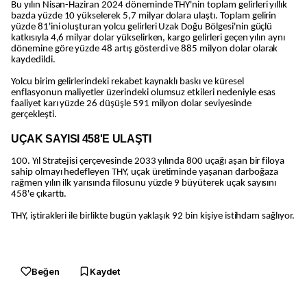
Bu yılın Nisan-Haziran 2024 döneminde THY'nin toplam gelirleri yıllık
bazda yüzde 10 yükselerek 5,7 milyar dolara ulaştı. Toplam gelirin
yüzde 81'ini oluşturan yolcu gelirleri Uzak Doğu Bölgesi'nin güçlü
katkısıyla 4,6 milyar dolar yükselirken, kargo gelirleri geçen yılın aynı
dönemine göre yüzde 48 artış gösterdi ve 885 milyon dolar olarak
kaydedildi.
Yolcu birim gelirlerindeki rekabet kaynaklı baskı ve küresel
enflasyonun maliyetler üzerindeki olumsuz etkileri nedeniyle esas
faaliyet karı yüzde 26 düşüşle 591 milyon dolar seviyesinde
gerçekleşti.
UÇAK SAYISI 458'E ULAŞTI
100. Yıl Stratejisi çerçevesinde 2033 yılında 800 uçağı aşan bir filoya
sahip olmayı hedefleyen THY, uçak üretiminde yaşanan darboğaza
rağmen yılın ilk yarısında filosunu yüzde 9 büyüterek uçak sayısını
458'e çıkarttı.
THY, iştirakleri ile birlikte bugün yaklaşık 92 bin kişiye istihdam sağlıyor.
Beğen
Kaydet