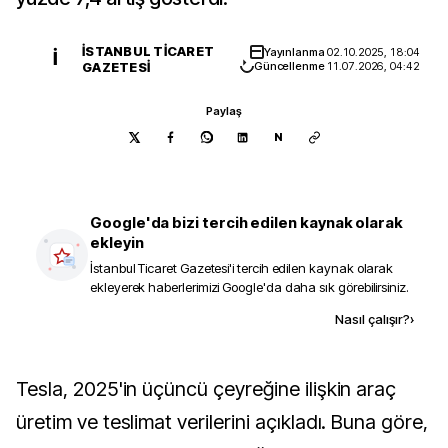
İSTANBUL TICARET
Yayınlanma
02.10.2025, 18:04
İ
GAZETESI
Güncellenme
11.07.2026, 04:42
Paylaş
N
Google'da bizi tercih edilen kaynak olarak
ekleyin
İstanbul Ticaret Gazetesi
'i tercih edilen kaynak olarak
ekleyerek haberlerimizi Google'da daha sık görebilirsiniz.
Kaynak ekle
Nasıl çalışır?
›
Tesla, 2025'in üçüncü çeyreğine ilişkin araç
üretim ve teslimat verilerini açıkladı. Buna göre,