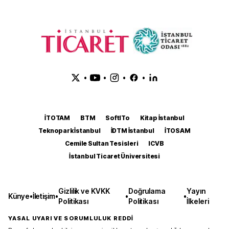
•
•
•
•
İTOTAM
BTM
SoftITo
Kitap İstanbul
Teknopark İstanbul
İDTM İstanbul
İTOSAM
Cemile Sultan Tesisleri
ICVB
İstanbul Ticaret Üniversitesi
Gizlilik ve KVKK
Doğrulama
Yayın
Künye
•
İletişim
•
•
•
Politikası
Politikası
İlkeleri
YASAL UYARI VE SORUMLULUK REDDİ