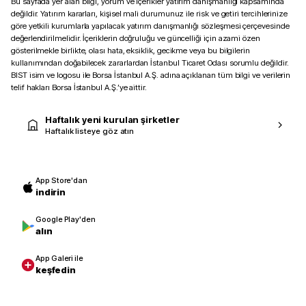
Bu sayfada yer alan bilgi, yorum ve içerikler yatırım danışmanlığı kapsamında
değildir. Yatırım kararları, kişisel mali durumunuz ile risk ve getiri tercihlerinize
göre yetkili kurumlarla yapılacak yatırım danışmanlığı sözleşmesi çerçevesinde
değerlendirilmelidir. İçeriklerin doğruluğu ve güncelliği için azami özen
gösterilmekle birlikte, olası hata, eksiklik, gecikme veya bu bilgilerin
kullanımından doğabilecek zararlardan İstanbul Ticaret Odası sorumlu değildir.
BIST isim ve logosu ile Borsa İstanbul A.Ş. adına açıklanan tüm bilgi ve verilerin
telif hakları Borsa İstanbul A.Ş.’ye aittir.
Haftalık yeni kurulan şirketler
Haftalık listeye göz atın
App Store'dan
indirin
Google Play'den
alın
App Galeri ile
keşfedin