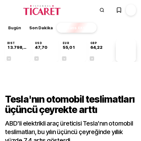
Bugün
Son Dakika
Finans
EKSTRA
BIST
USD
EUR
GBP
13.798,82
47,70
55,01
64,22
PİYASA
VERİLERİ
+0,70%
+0,16%
-0,01%
+0,08%
Sektörel
Tesla'nın otomobil teslimatları
üçüncü çeyrekte arttı
ABD'li elektrikli araç üreticisi Tesla'nın otomobil
teslimatları, bu yılın üçüncü çeyreğinde yıllık
yüzde 7,4 artış gösterdi.