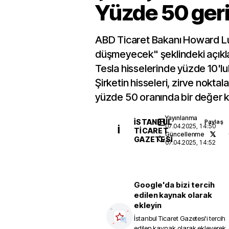
Yüzde 50 geri
ABD Ticaret Bakanı Howard Lut
düşmeyecek" şeklindeki açık
Tesla hisselerinde yüzde 10'lu
Şirketin hisseleri, zirve noktal
yüzde 50 oranında bir değer k
Yayınlanma
İSTANBUL
Paylaş
07.04.2025, 14:50
İ
TICARET
Güncellenme
GAZETESI
07.04.2025, 14:52
Google'da bizi tercih
edilen kaynak olarak
ekleyin
İstanbul Ticaret Gazetesi
'i tercih
edilen kaynak olarak ekleyerek