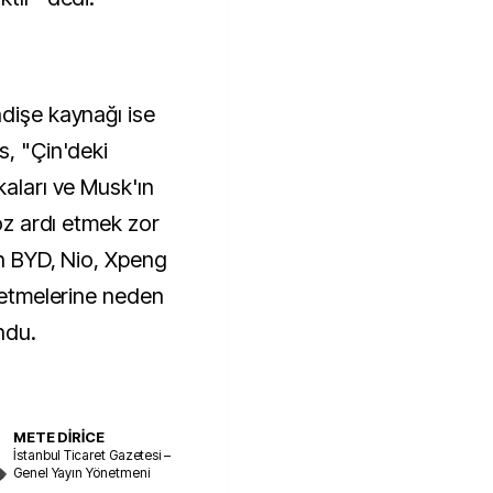
ndişe kaynağı ise
s, "Çin'deki
kaları ve Musk'ın
göz ardı etmek zor
in BYD, Nio, Xpeng
h etmelerine neden
ndu.
METE DİRİCE
İstanbul Ticaret Gazetesi –
Genel Yayın Yönetmeni