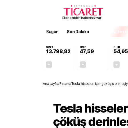
Ekonomiden haberiniz var!
Bugün
Son Dakika
Finans
EKST
BIST
USD
EUR
13.798,82
47,59
54,95
+0,70%
+0,06%
95,68
0,03
Anasayfa
/
Finans
/
Tesla hisseleri için çöküş derinleşi
Tesla hisseleri
çöküş derinle