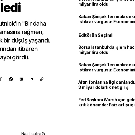
ledi
milyar lira oldu
Bakan Şimşek’ten makroek
istikrar vurgusu: Ekonomim
nick'in "Bir daha
dayanıklılığını daha da güç
lamasına rağmen,
Editörün Seçimi
k bir düşüş yaşandı.
Borsa İstanbul’da işlem hac
arından itibaren
milyar lira oldu
aybı gördü.
Bakan Şimşek’ten makroek
istikrar vurgusu: Ekonomim
dayanıklılığını daha da güç
N
Altın fonlarına ilgi canlandı:
3 milyar dolarlık net giriş
Fed Başkanı Warsh için gel
kritik önemde: Faiz artışı içi
var
Kaynak ekle
Nasıl çalışır?
›