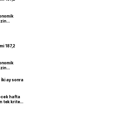
onomik
izin
lendirdik
mi 187,2
onomik
izin
lendirdik
 İki ay sonra
ecek hafta
n tek kriter