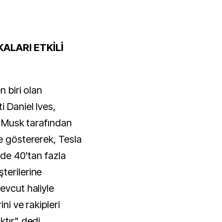
ALARI ETKİLİ
n biri olan
 Daniel Ives,
ve Musk tarafından
e göstererek, Tesla
üzde 40'tan fazla
terilerine
evcut haliyle
ini ve rakipleri
ktır" dedi.