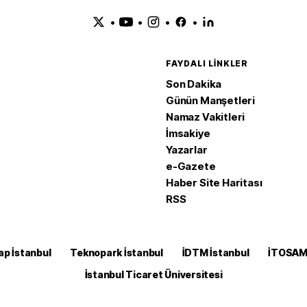
•
•
•
•
FAYDALI LINKLER
Son Dakika
Günün Manşetleri
Namaz Vakitleri
İmsakiye
Yazarlar
e-Gazete
Haber Site Haritası
RSS
ap İstanbul
Teknopark İstanbul
İDTM İstanbul
İTOSA
İstanbul Ticaret Üniversitesi