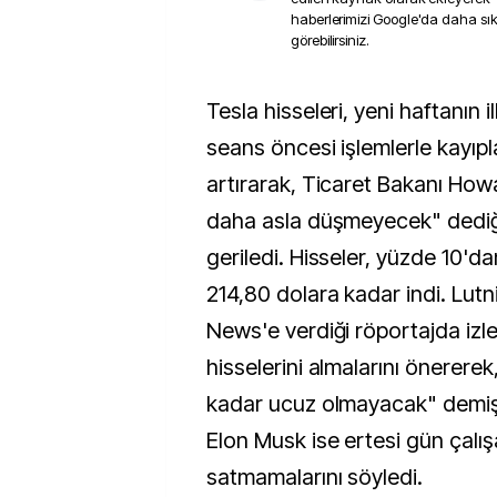
haberlerimizi Google'da daha sı
görebilirsiniz.
Tesla hisseleri, yeni haftanın ilk işlem gününde
seans öncesi işlemlerle kayıpl
artırarak, Ticaret Bakanı Howa
daha asla düşmeyecek" dediği
geriledi. Hisseler, yüzde 10'd
214,80 dolara kadar indi. Lutn
News'e verdiği röportajda izle
hisselerini almalarını önererek
kadar ucuz olmayacak" demiş
Elon Musk ise ertesi gün çalışa
satmamalarını söyledi.