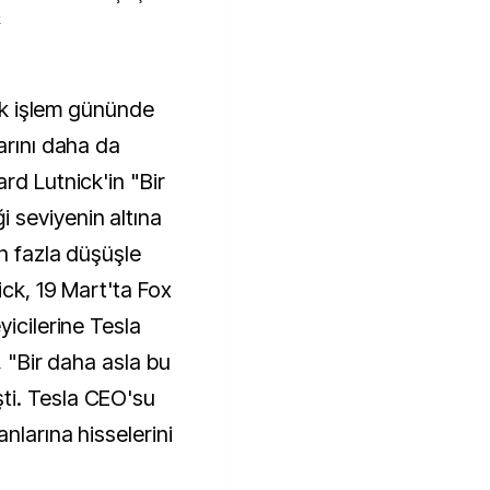
k
arını daha da
rd Lutnick'in "Bir
 seviyenin altına
an fazla düşüşle
ick, 19 Mart'ta Fox
yicilerine Tesla
, "Bir daha asla bu
ti. Tesla CEO'su
nlarına hisselerini