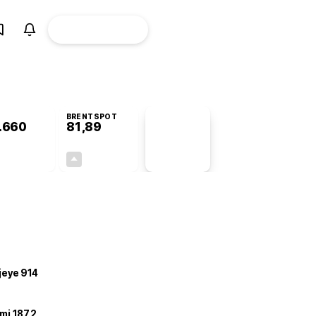
ÜYE
CANLI BORSA
Girişi
BRENTSPOT
.660
81,89
PİYASA
VERİLERİ
-0,14%
+3,78%
+0,00
2,98
ojeye 914
mi 187,2