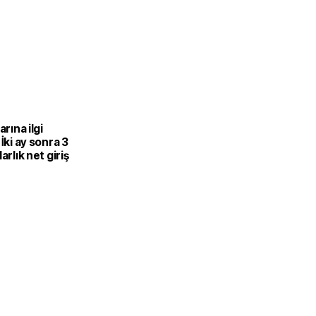
arına ilgi
 İki ay sonra 3
arlık net giriş