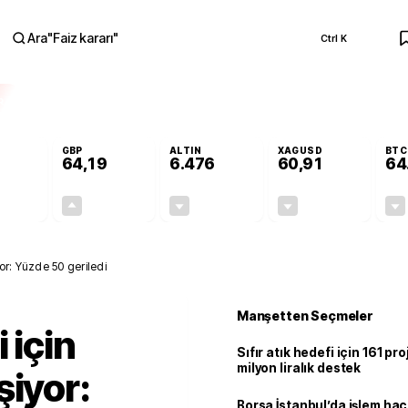
Ara
"
Faiz kararı
"
Ctrl K
RA
GBP
ALTIN
XAGUSD
BTC
64,19
6.476
60,91
64
-0,11%
+0,14%
-0,32%
-1,82%
-0,06
0,09
-20,55
-1,13
yor: Yüzde 50 geriledi
Manşetten Seçmeler
 için
Sıfır atık hedefi için 161 pr
milyon liralık destek
şiyor:
Borsa İstanbul’da işlem hac