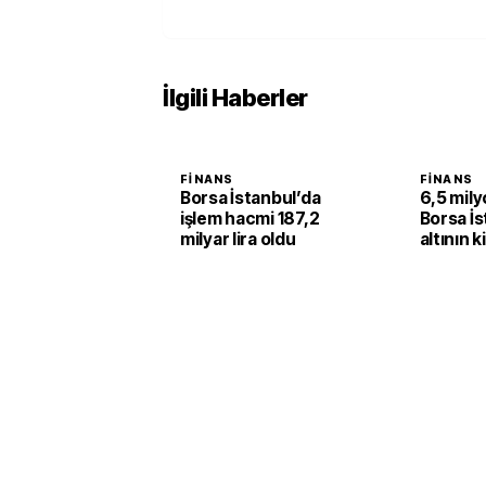
İlgili Haberler
FINANS
FINANS
Borsa İstanbul’da
6,5 milyo
işlem hacmi 187,2
Borsa İs
milyar lira oldu
altının k
yüzde 2