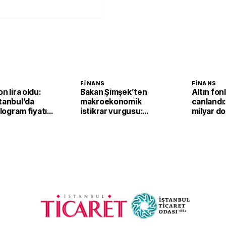
FINANS
FINANS
n lira oldu:
Bakan Şimşek’ten
Altın fonl
tanbul’da
makroekonomik
canlandı:
ilogram fiyatı
istikrar vurgusu:
milyar dol
,2 yükseldi
Ekonomimizin
dayanıklılığını daha da
güçlendirdik