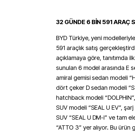
32 GÜNDE 6 BİN 591 ARAÇ S
BYD Türkiye, yeni modelleriyl
591 araçlık satış gerçekleştird
açıklamaya göre, tanıtımda il
sunulan 6 model arasında E 
amiral gemisi sedan modeli “HA
dört çeker D sedan modeli “SE
hatchback modeli “DOLPHIN”, t
SUV modeli “SEAL U EV”, şarj ed
SUV “SEAL U DM-i” ve tam ele
“ATTO 3” yer alıyor. Bu ürün 