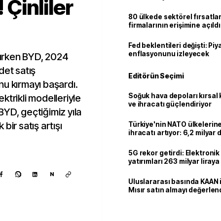
! Çinliler
80 ülkede sektörel fırsatla
firmalarının erişimine açıldı
Fed beklentileri değişti: Pi
enflasyonunu izleyecek
atırken BYD, 2024
det satış
Editörün Seçimi
nu kırmayı başardı.
Soğuk hava depoları kırsal 
lektrikli modelleriyle
ve ihracatı güçlendiriyor
 BYD, geçtiğimiz yıla
bir satış artışı
Türkiye'nin NATO ülkeleri
ihracatı artıyor: 6,2 milyar d
milyar doları aştı
5G rekor getirdi: Elektroni
yatırımları 263 milyar liraya
N
Uluslararası basında KAAN i
Mısır satın almayı değerlen