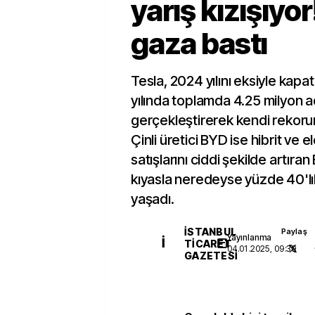
yarış kızışıyor
gaza bastı
Tesla, 2024 yılını eksiyle kap
yılında toplamda 4.25 milyon a
gerçekleştirerek kendi rekoru
Çinli üretici BYD ise hibrit ve e
satışlarını ciddi şekilde artıran
kıyasla neredeyse yüzde 40'lık 
yaşadı.
İSTANBUL
Paylaş
Yayınlanma
İ
TICARET
04.01.2025, 09:39
GAZETESI