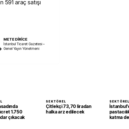
n 591 araç satışı
METE DİRİCE
İstanbul Ticaret Gazetesi –
Genel Yayın Yönetmeni
EL
SEKTÖREL
SEKTÖRE
asadında
Çitlekçi 73,70 liradan
İstanbul’
ücret 1.750
halka arz edilecek
pastacılı
adar çıkacak
katma de
dönüşüy