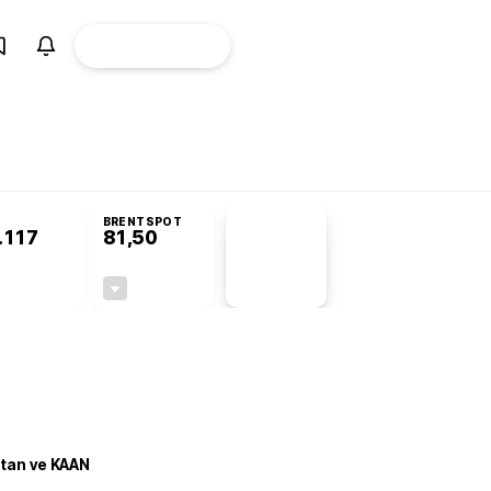
ÜYE
CANLI BORSA
Girişi
omisyonu’nda kabul edildi
KOSGEB’den temiz enerji ve iklim teknolojilerine
BRENTSPOT
.117
81,50
PİYASA
VERİLERİ
0,00%
-1,55%
+0,00
-1,28
stan ve KAAN