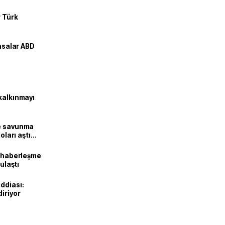
r Türk
yasalar ABD
kalkınmayı
ne savunma
oları aştı
k haberleşme
 ulaştı
ddiası:
diriyor