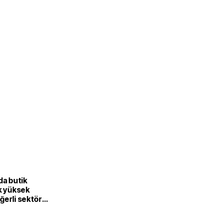
L
da butik
k yüksek
ğerli sektöre
or