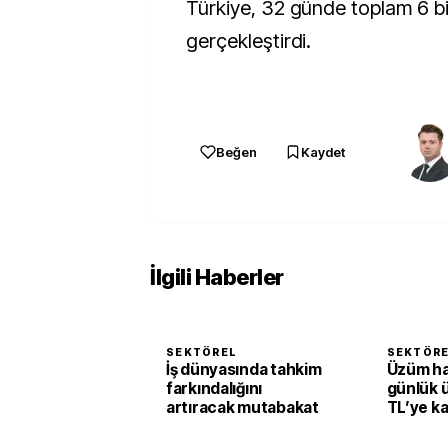
Türkiye, 32 günde toplam 6 bi
gerçekleştirdi.
Beğen
Kaydet
İlgili Haberler
SEKTÖREL
SEKTÖR
İş dünyasında tahkim
Üzüm h
farkındalığını
günlük 
artıracak mutabakat
TL’ye k