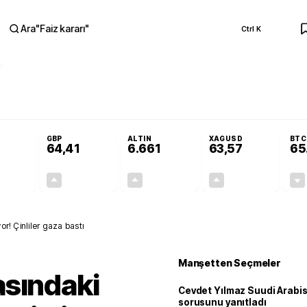
Ara
"
Faiz kararı
"
Ctrl K
RA
nolojilerine yeni destek programı
Terörsüz Türkiye Yasası teklifi Adalet K
GBP
ALTIN
XAGUSD
BTC
64,41
6.661
63,57
65
+0,32%
+0,38%
+2,59%
+3,37%
0,18
0,24
167,96
2,07
or! Çinliler gaza bastı
Manşetten Seçmeler
asındaki
Cevdet Yılmaz Suudi Arabi
sorusunu yanıtladı