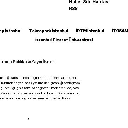
Haber Site Haritası
RSS
ap İstanbul
Teknopark İstanbul
İDTM İstanbul
İTOSA
İstanbul Ticaret Üniversitesi
ulama Politikası
•
Yayın İlkeleri
anlığı kapsamında değildir. Yatırım kararları, kişisel
ili kurumlarla yapılacak yatırım danışmanlığı sözleşmesi
 güncelliği için azami özen gösterilmekle birlikte, olası
doğabilecek zararlardan İstanbul Ticaret Odası sorumlu
çıklanan tüm bilgi ve verilerin telif hakları Borsa