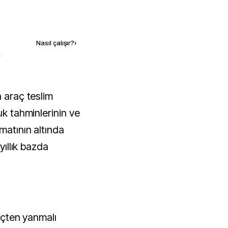
Kaynak ekle
Nasıl çalışır?
›
k
uk tahminlerinin ve
matının altında
yıllık bazda
 içten yanmalı