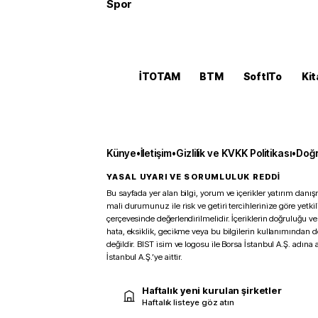
Spor
İTOTAM
BTM
SoftITo
Kit
Künye
•
İletişim
•
Gizlilik ve KVKK Politikası
•
Doğr
YASAL UYARI VE SORUMLULUK REDDİ
Bu sayfada yer alan bilgi, yorum ve içerikler yatırım danışm
mali durumunuz ile risk ve getiri tercihlerinize göre yetk
çerçevesinde değerlendirilmelidir. İçeriklerin doğruluğu ve
hata, eksiklik, gecikme veya bu bilgilerin kullanımından 
değildir. BIST isim ve logosu ile Borsa İstanbul A.Ş. adına a
İstanbul A.Ş.’ye aittir.
Haftalık yeni kurulan şirketler
Haftalık listeye göz atın