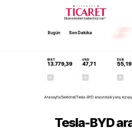
Ekonomiden haberiniz var!
Bugün
Son Dakika
Finans
EKST
SON DAKİKA
KOSGEB’den temiz enerji ve iklim tek
BIST
USD
EUR
13.779,39
47,71
55,19
-0,14%
+0,18%
-19,42
0,09
Anasayfa
/
Sektörel
/
Tesla-BYD arasındaki yarış kızışıy
Tesla-BYD ar