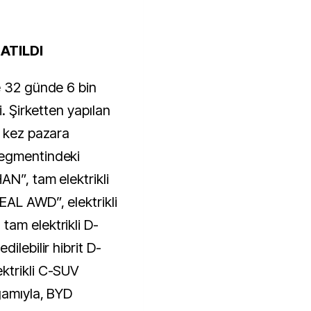
ATILDI
e 32 günde 6 bin
i. Şirketten yapılan
k kez pazara
segmentindeki
N”, tam elektrikli
AL AWD”, elektrikli
am elektrikli D-
ilebilir hibrit D-
ktrikli C-SUV
gamıyla, BYD