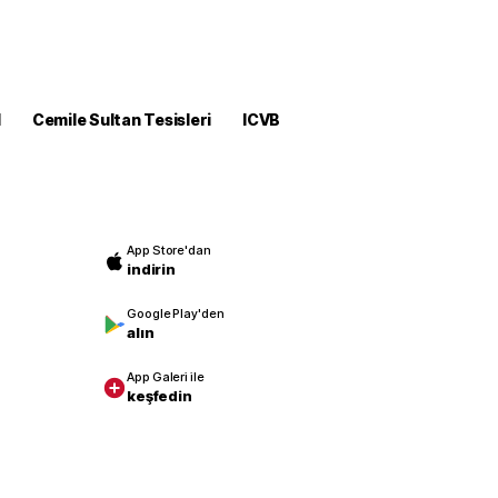
M
Cemile Sultan Tesisleri
ICVB
App Store'dan
indirin
Google Play'den
alın
App Galeri ile
keşfedin