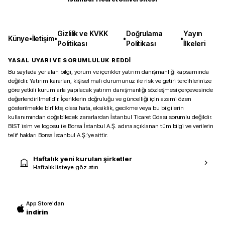
Gizlilik ve KVKK
Doğrulama
Yayın
Künye
•
İletişim
•
•
•
Politikası
Politikası
İlkeleri
YASAL UYARI VE SORUMLULUK REDDİ
Bu sayfada yer alan bilgi, yorum ve içerikler yatırım danışmanlığı kapsamında
değildir. Yatırım kararları, kişisel mali durumunuz ile risk ve getiri tercihlerinize
göre yetkili kurumlarla yapılacak yatırım danışmanlığı sözleşmesi çerçevesinde
değerlendirilmelidir. İçeriklerin doğruluğu ve güncelliği için azami özen
gösterilmekle birlikte, olası hata, eksiklik, gecikme veya bu bilgilerin
kullanımından doğabilecek zararlardan İstanbul Ticaret Odası sorumlu değildir.
BIST isim ve logosu ile Borsa İstanbul A.Ş. adına açıklanan tüm bilgi ve verilerin
telif hakları Borsa İstanbul A.Ş.’ye aittir.
Haftalık yeni kurulan şirketler
Haftalık listeye göz atın
App Store'dan
indirin