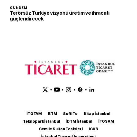
GÜNDEM
Terörsüz Türkiye vizyonu üretim ve ihracatı
güçlendirecek
•
•
•
•
İTOTAM
BTM
SoftITo
Kitap İstanbul
Teknopark İstanbul
İDTM İstanbul
İTOSAM
Cemile Sultan Tesisleri
ICVB
İstanbul Ticaret Üniversitesi