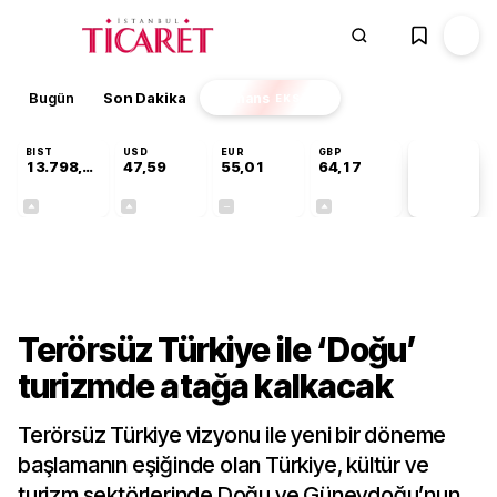
Bugün
Son Dakika
Finans
EKSTRA
BIST
USD
EUR
GBP
13.798,82
47,59
55,01
64,17
PİYASA
VERİLERİ
+0,70%
+0,06%
+0,00%
+0,12%
Gündem
Terörsüz Türkiye ile ‘Doğu’
turizmde atağa kalkacak
Terörsüz Türkiye vizyonu ile yeni bir döneme
başlamanın eşiğinde olan Türkiye, kültür ve
turizm sektörlerinde Doğu ve Güneydoğu’nun