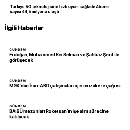
Türkiye 5G teknolojisine hızlı uyum sağladı: Abone
sayısı 44,5 milyona ulaştı
İlgili Haberler
GÜNDEM
Erdoğan, Muhammed Bin Selman ve Şahbaz Şerif ile
görüşecek
GÜNDEM
MGK’dan İran-ABD çatışmaları için müzakere çağrısı
GÜNDEM
BAİBÜ mezunları Roketsan’ın işe alım sürecine
katılacak