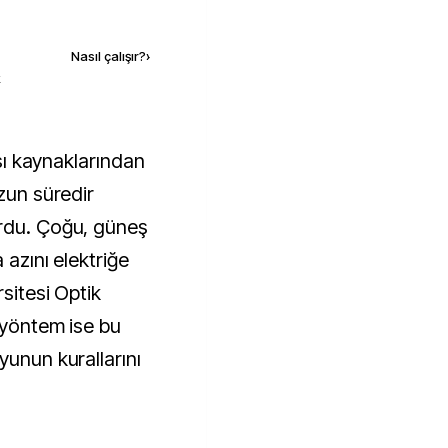
Kaynak ekle
Nasıl çalışır?
›
k
uzun süredir
ordu. Çoğu, güneş
 azını elektriğe
sitesi Optik
i yöntem ise bu
yunun kurallarını