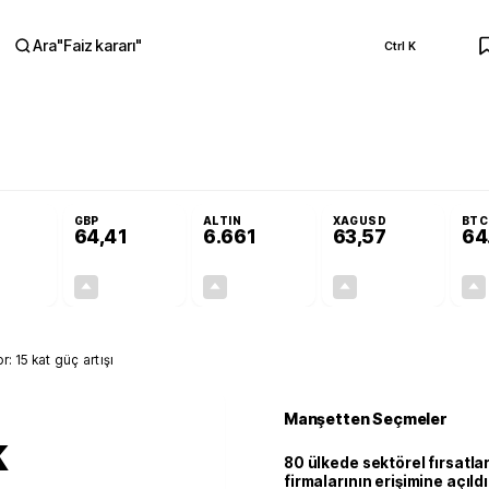
Ara
"
Faiz kararı
"
Ctrl K
RA
Adalet Komisyonu’nda kabul edildi
Terörsüz Türkiye Yasası teklifi Adalet K
GBP
ALTIN
XAGUSD
BTC
64,41
6.661
63,57
64
+0,32%
+0,38%
+2,59%
+3,37%
0,18
0,24
167,96
2,07
r: 15 kat güç artışı
Manşetten Seçmeler
k
80 ülkede sektörel fırsatla
firmalarının erişimine açıldı