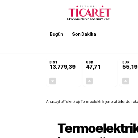
Ekonomiden haberiniz var!
Bugün
Son Dakika
Finans
EKST
SON DAKİKA
Terörsüz Türkiye Yasası teklifi 
BIST
USD
EUR
13.779,39
47,71
55,19
-0,14%
+0,18%
-19,42
0,09
Anasayfa
/
Teknoloji
/
Termoelektrik jeneratörlerde reko
Termoelektri