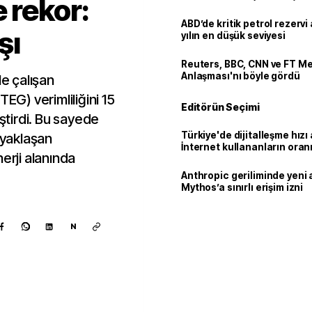
 rekor:
ABD’de kritik petrol rezervi 
şı
yılın en düşük seviyesi
Reuters, BBC, CNN ve FT M
Anlaşması'nı böyle gördü
le çalışan
TEG) verimliliğini 15
Editörün Seçimi
iştirdi. Bu sayede
Türkiye'de dijitalleşme hızı 
 yaklaşan
İnternet kullananların oran
erji alanında
92,3'e yükseldi
Anthropic geriliminde yeni 
Mythos’a sınırlı erişim izni
N