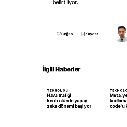
belirtiliyor.
Beğen
Kaydet
İlgili Haberler
TEKNOLOJI
TEKNOLO
Hava trafiği
Meta, y
kontrolünde yapay
kodlama
zeka dönemi başlıyor
code'u 
sundu