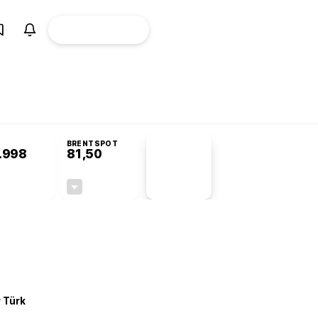
ÜYE
CANLI BORSA
Girişi
omisyonu’nda kabul edildi
BRENTSPOT
.998
81,50
PİYASA
VERİLERİ
+0,24%
-1,55%
+0,00
-1,28
r Türk