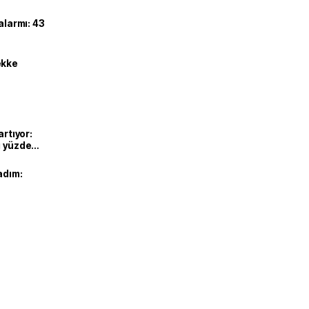
alarmı: 43
ekke
artıyor:
ı yüzde
adım: