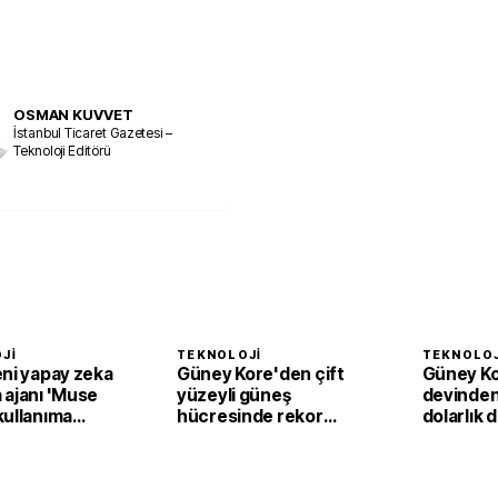
OSMAN KUVVET
İstanbul Ticaret Gazetesi –
Teknoloji Editörü
JI
TEKNOLOJI
TEKNOLOJ
eni yapay zeka
Güney Kore'den çift
Güney Kor
 ajanı 'Muse
yüzeyli güneş
devinden
kullanıma
hücresinde rekor
dolarlık 
verim