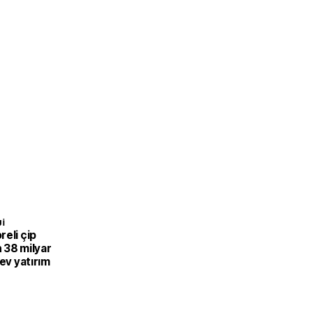
I
eli çip
 38 milyar
dev yatırım