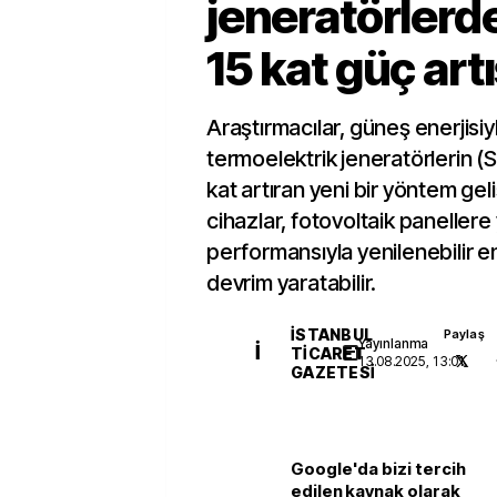
jeneratörlerde
15 kat güç artı
Araştırmacılar, güneş enerjisiy
termoelektrik jeneratörlerin (S
kat artıran yeni bir yöntem gel
cihazlar, fotovoltaik panellere
performansıyla yenilenebilir en
devrim yaratabilir.
İSTANBUL
Paylaş
Yayınlanma
İ
TICARET
13.08.2025, 13:01
GAZETESI
Google'da bizi tercih
edilen kaynak olarak