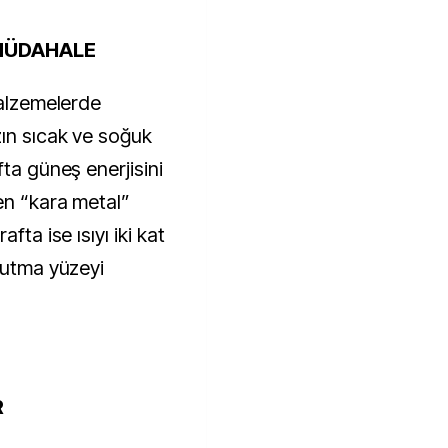
 MÜDAHALE
malzemelerde
zın sıcak ve soğuk
fta güneş enerjisini
en “kara metal”
fta ise ısıyı iki kat
ğutma yüzeyi
R