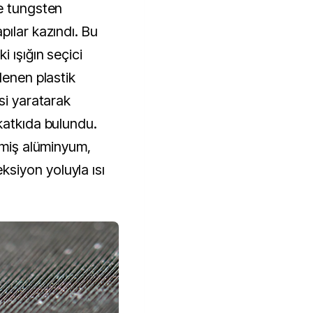
e tungsten
pılar kazındı. Bu
 ışığın seçici
lenen plastik
si yaratarak
katkıda bulundu.
nmiş alüminyum,
siyon yoluyla ısı