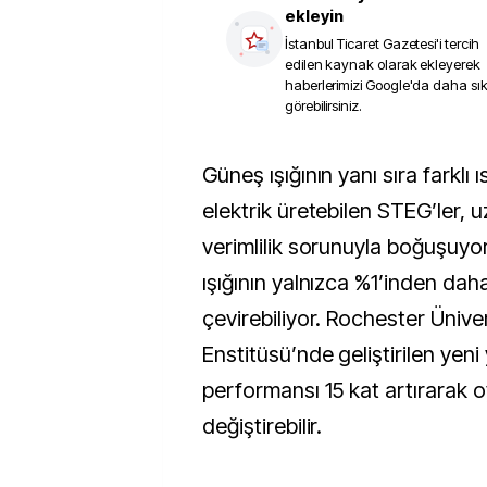
ekleyin
İstanbul Ticaret Gazetesi
'i tercih
edilen kaynak olarak ekleyerek
haberlerimizi Google'da daha sı
görebilirsiniz.
Güneş ışığının yanı sıra farklı ısı kaynaklarından
elektrik üretebilen STEG’ler, 
verimlilik sorunuyla boğuşuy
ışığının yalnızca %1’inden daha
çevirebiliyor. Rochester Üniver
Enstitüsü’nde geliştirilen yen
performansı 15 kat artırarak o
değiştirebilir.