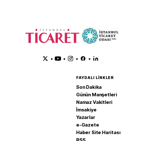
•
•
•
•
FAYDALI LINKLER
Son Dakika
Günün Manşetleri
Namaz Vakitleri
İmsakiye
Yazarlar
e-Gazete
Haber Site Haritası
RSS