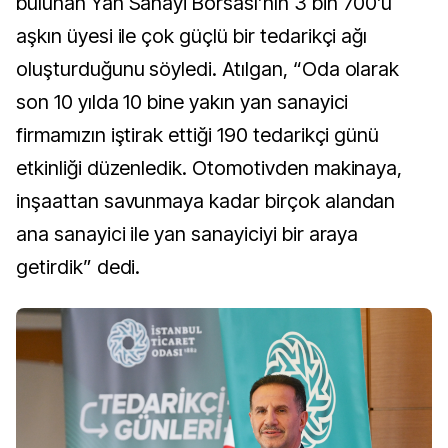
bulunan Yan Sanayi Borsası’nın 3 bin 700’ü
aşkın üyesi ile çok güçlü bir tedarikçi ağı
oluşturduğunu söyledi. Atılgan, “Oda olarak
son 10 yılda 10 bine yakın yan sanayici
firmamızın iştirak ettiği 190 tedarikçi günü
etkinliği düzenledik. Otomotivden makinaya,
inşaattan savunmaya kadar birçok alandan
ana sanayici ile yan sanayiciyi bir araya
getirdik” dedi.