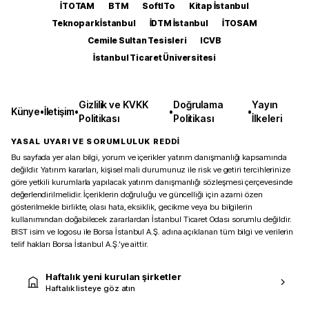
İTOTAM
BTM
SoftITo
Kitap İstanbul
Teknopark İstanbul
İDTM İstanbul
İTOSAM
Cemile Sultan Tesisleri
ICVB
İstanbul Ticaret Üniversitesi
Gizlilik ve KVKK
Doğrulama
Yayın
Künye
•
İletişim
•
•
•
Politikası
Politikası
İlkeleri
YASAL UYARI VE SORUMLULUK REDDİ
Bu sayfada yer alan bilgi, yorum ve içerikler yatırım danışmanlığı kapsamında
değildir. Yatırım kararları, kişisel mali durumunuz ile risk ve getiri tercihlerinize
göre yetkili kurumlarla yapılacak yatırım danışmanlığı sözleşmesi çerçevesinde
değerlendirilmelidir. İçeriklerin doğruluğu ve güncelliği için azami özen
gösterilmekle birlikte, olası hata, eksiklik, gecikme veya bu bilgilerin
kullanımından doğabilecek zararlardan İstanbul Ticaret Odası sorumlu değildir.
BIST isim ve logosu ile Borsa İstanbul A.Ş. adına açıklanan tüm bilgi ve verilerin
telif hakları Borsa İstanbul A.Ş.’ye aittir.
Haftalık yeni kurulan şirketler
Haftalık listeye göz atın