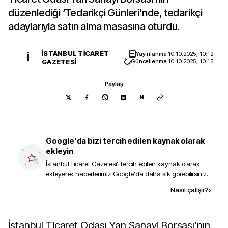
düzenlediği ‘Tedarikçi Günleri’nde, tedarikçi
adaylarıyla satın alma masasına oturdu.
İSTANBUL TICARET
Yayınlanma
10.10.2025, 10:12
İ
GAZETESI
Güncellenme
10.10.2025, 10:15
Paylaş
N
Google'da bizi tercih edilen kaynak olarak
ekleyin
İstanbul Ticaret Gazetesi
'i tercih edilen kaynak olarak
ekleyerek haberlerimizi Google'da daha sık görebilirsiniz.
Kaynak ekle
Nasıl çalışır?
›
İstanbul Ticaret Odası Yan Sanayi Borsası’nın