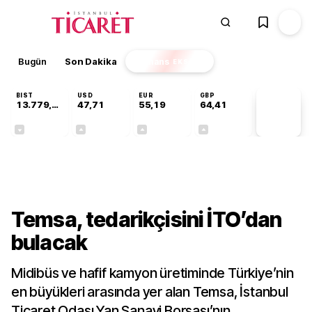
Bugün
Son Dakika
Finans
EKSTRA
BIST
USD
EUR
GBP
13.779,39
47,71
55,19
64,41
PİYASA
VERİLERİ
-0,14%
+0,18%
+0,32%
+0,38%
Sektörel
Temsa, tedarikçisini İTO’dan
bulacak
Midibüs ve hafif kamyon üretiminde Türkiye’nin
en büyükleri arasında yer alan Temsa, İstanbul
Ticaret Odası Yan Sanayi Borsası’nın