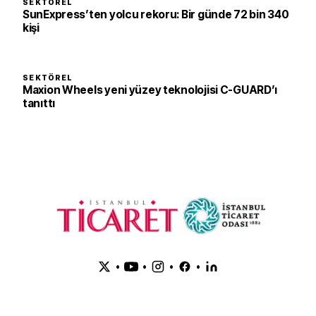
SEKTÖREL
SunExpress’ten yolcu rekoru: Bir günde 72 bin 340
kişi
SEKTÖREL
Maxion Wheels yeni yüzey teknolojisi C-GUARD’ı
tanıttı
•
•
•
•