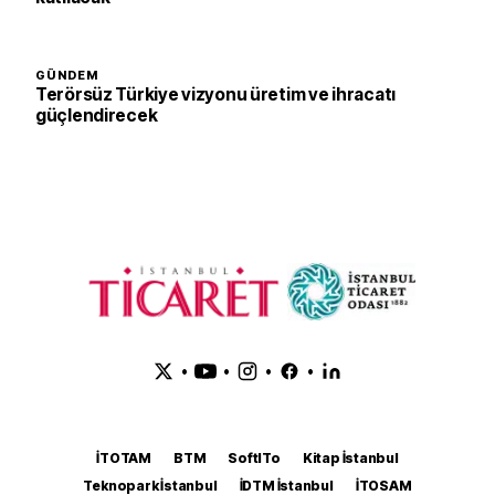
GÜNDEM
Terörsüz Türkiye vizyonu üretim ve ihracatı
güçlendirecek
•
•
•
•
İTOTAM
BTM
SoftITo
Kitap İstanbul
Teknopark İstanbul
İDTM İstanbul
İTOSAM