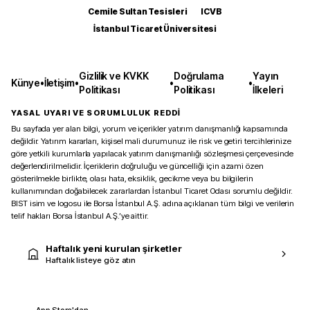
Cemile Sultan Tesisleri
ICVB
İstanbul Ticaret Üniversitesi
Gizlilik ve KVKK
Doğrulama
Yayın
Künye
•
İletişim
•
•
•
Politikası
Politikası
İlkeleri
YASAL UYARI VE SORUMLULUK REDDİ
Bu sayfada yer alan bilgi, yorum ve içerikler yatırım danışmanlığı kapsamında
değildir. Yatırım kararları, kişisel mali durumunuz ile risk ve getiri tercihlerinize
göre yetkili kurumlarla yapılacak yatırım danışmanlığı sözleşmesi çerçevesinde
değerlendirilmelidir. İçeriklerin doğruluğu ve güncelliği için azami özen
gösterilmekle birlikte, olası hata, eksiklik, gecikme veya bu bilgilerin
kullanımından doğabilecek zararlardan İstanbul Ticaret Odası sorumlu değildir.
BIST isim ve logosu ile Borsa İstanbul A.Ş. adına açıklanan tüm bilgi ve verilerin
telif hakları Borsa İstanbul A.Ş.’ye aittir.
Haftalık yeni kurulan şirketler
Haftalık listeye göz atın