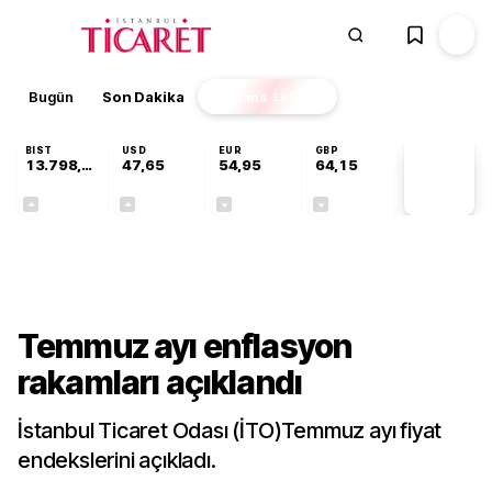
Bugün
Son Dakika
Finans
EKSTRA
BIST
USD
EUR
GBP
13.798,82
47,65
54,95
64,15
PİYASA
VERİLERİ
+0,70%
+0,05%
-0,12%
-0,04%
Gündem
Temmuz ayı enflasyon
rakamları açıklandı
İstanbul Ticaret Odası (İTO)Temmuz ayı fiyat
endekslerini açıkladı.