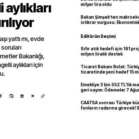
i aylıkları
milyar lira oldu
rılıyor
Bakan Şimşek’ten makroek
istikrar vurgusu: Ekonomim
dayanıklılığını daha da güç
Editörün Seçimi
ı yattı mı, evde
soruları
Sıfır atık hedefi için 161 pr
milyon liralık destek
zmetler Bakanlığı,
lli aylıkları için
Ticaret Bakanı Bolat: Türk
ticaretinde yeni hedef 15 mi
u.
Emekliye 3 bin 552 TL'lik ma
geri sayım: Ödemeler 7 Ağu
N
CAATSA sonrası Türkiye kü
fonların radarına girecek
finansa yeni eşik
Kaynak ekle