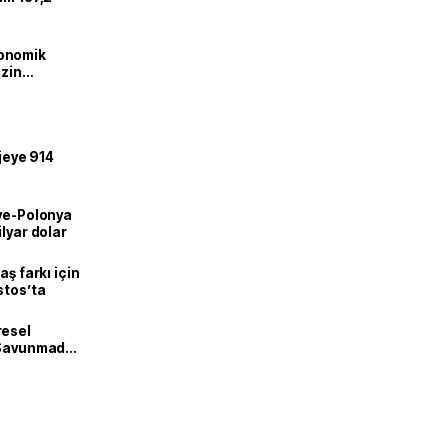
onomik
izin
lendirdik
ojeye 914
iye-Polonya
lyar dolar
aş farkı için
stos’ta
resel
! Savunmadan