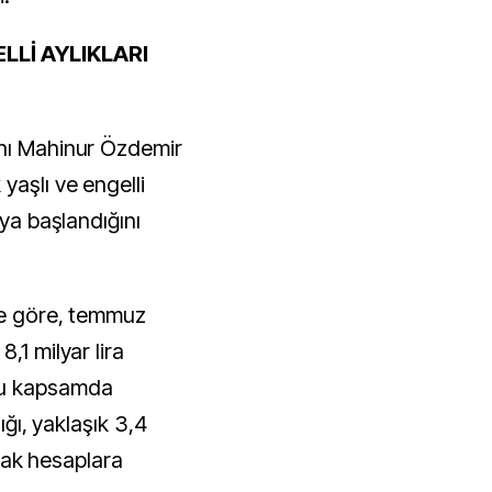
LLİ AYLIKLARI
anı Mahinur Özdemir
yaşlı ve engelli
aya başlandığını
ye göre, temmuz
,1 milyar lira
Bu kapsamda
lığı, yaklaşık 3,4
larak hesaplara