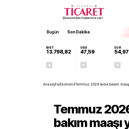
Ekonomiden haberiniz var!
Bugün
Son Dakika
Finans
EKST
BIST
USD
EUR
13.798,82
47,59
54,97
+0,70%
+0,05%
95,68
0,02
Anasayfa
/
Ekonomi
/
Temmuz 2026 evde bakım maaşı ya
yatırılıyor
Temmuz 2026
bakım maaşı y