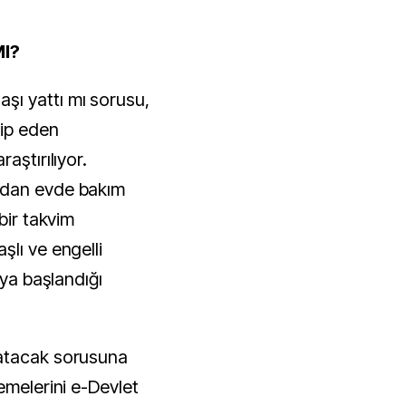
MI?
ı yattı mı sorusu,
kip eden
aştırılıyor.
udan evde bakım
bir takvim
lı ve engelli
aya başlandığı
yatacak sorusuna
emelerini e-Devlet