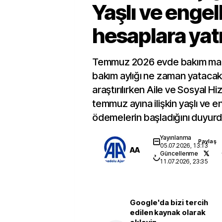
Yaşlı ve engell
hesaplara yatı
Temmuz 2026 evde bakım maaş
bakım aylığı ne zaman yatacak 
araştırılırken Aile ve Sosyal Hi
temmuz ayına ilişkin yaşlı ve enge
ödemelerin başladığını duyurd
Yayınlanma
Paylaş
05.07.2026, 13:13
AA
Güncellenme
11.07.2026, 23:35
Google'da bizi tercih
edilen kaynak olarak