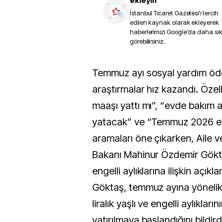
ekleyin
İstanbul Ticaret Gazetesi
'i tercih
edilen kaynak olarak ekleyerek
haberlerimizi Google'da daha sı
görebilirsiniz.
Temmuz ayı sosyal yardım ödemeleriyle ilgili
araştırmalar hız kazandı. Özel
maaşı yattı mı”, “evde bakım 
yatacak” ve “Temmuz 2026 e
aramaları öne çıkarken, Aile v
Bakanı Mahinur Özdemir Gökta
engelli aylıklarına ilişkin açık
Göktaş, temmuz ayına yönelik 
liralık yaşlı ve engelli aylıkları
yatırılmaya başlandığını bildird