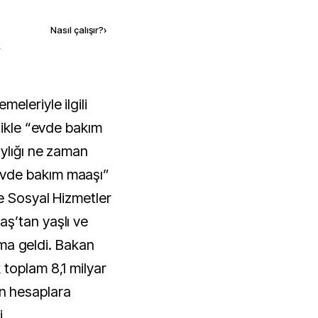
Nasıl çalışır?
›
k
likle “evde bakım
aylığı ne zaman
vde bakım maaşı”
e Sosyal Hizmetler
ş’tan yaşlı ve
lama geldi. Bakan
toplam 8,1 milyar
nın hesaplara
i.