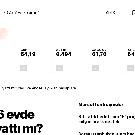
Ara
"
Faiz kararı
"
Ctrl K
RA
GBP
ALTIN
XAGUSD
BTC
64,19
6.494
61,70
64
-0,08%
+0,15%
-0,03%
-0,55%
-0,04
0,10
-1,89
-0,34
ttı mı? Yaşlı ve engelli aylıkları hesaplara
Manşetten Seçmeler
 evde
Sıfır atık hedefi için 161 pr
milyon liralık destek
attı mı?
Borsa İstanbul’da işlem hac