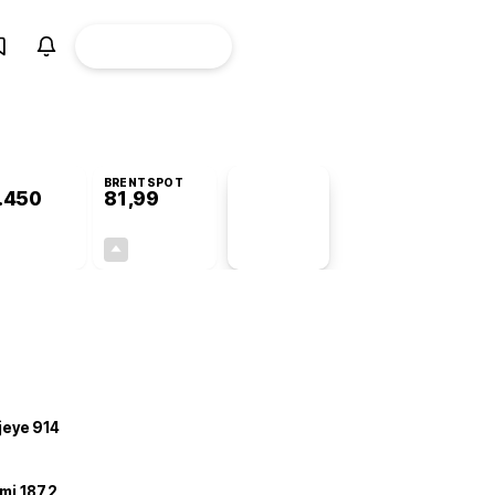
ÜYE
CANLI BORSA
Girişi
BRENTSPOT
.450
81,99
PİYASA
VERİLERİ
-0,67%
+3,90%
+0,00
3,08
ojeye 914
mi 187,2