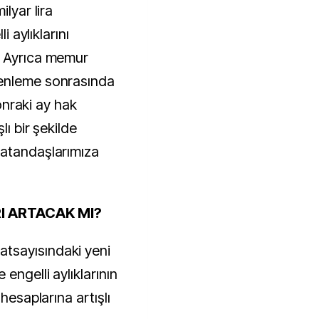
ilyar lira
i aylıklarını
. Ayrıca memur
zenleme sonrasında
sonraki ay hak
lı bir şekilde
vatandaşlarımıza
RI ARTACAK MI?
tsayısındaki yeni
engelli aylıklarının
hesaplarına artışlı