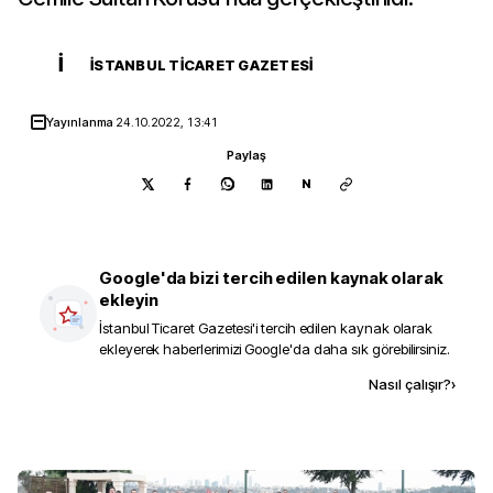
İ
İSTANBUL TICARET GAZETESI
Yayınlanma
24.10.2022, 13:41
Paylaş
N
Google'da bizi tercih edilen kaynak olarak
ekleyin
İstanbul Ticaret Gazetesi
'i tercih edilen kaynak olarak
ekleyerek haberlerimizi Google'da daha sık görebilirsiniz.
Kaynak ekle
Nasıl çalışır?
›