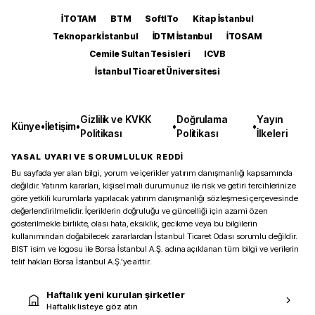
İTOTAM
BTM
SoftITo
Kitap İstanbul
Teknopark İstanbul
İDTM İstanbul
İTOSAM
Cemile Sultan Tesisleri
ICVB
İstanbul Ticaret Üniversitesi
Gizlilik ve KVKK
Doğrulama
Yayın
Künye
•
İletişim
•
•
•
Politikası
Politikası
İlkeleri
YASAL UYARI VE SORUMLULUK REDDİ
Bu sayfada yer alan bilgi, yorum ve içerikler yatırım danışmanlığı kapsamında
değildir. Yatırım kararları, kişisel mali durumunuz ile risk ve getiri tercihlerinize
göre yetkili kurumlarla yapılacak yatırım danışmanlığı sözleşmesi çerçevesinde
değerlendirilmelidir. İçeriklerin doğruluğu ve güncelliği için azami özen
gösterilmekle birlikte, olası hata, eksiklik, gecikme veya bu bilgilerin
kullanımından doğabilecek zararlardan İstanbul Ticaret Odası sorumlu değildir.
BIST isim ve logosu ile Borsa İstanbul A.Ş. adına açıklanan tüm bilgi ve verilerin
telif hakları Borsa İstanbul A.Ş.’ye aittir.
Haftalık yeni kurulan şirketler
Haftalık listeye göz atın