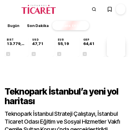
Bugün
Son Dakika
Finans
EKSTRA
BIST
USD
EUR
GBP
13.779,39
47,71
55,19
64,41
PİYASA
VERİLERİ
-0,14%
+0,18%
+0,32%
+0,38%
Gündem
Teknopark İstanbul’a yeni yol
haritası
Teknopark İstanbul Strateji Çalıştayı, İstanbul
Ticaret Odası Eğitim ve Sosyal Hizmetler Vakfı
Cemile Sultan Korusu’nda gerçekleştirildi.