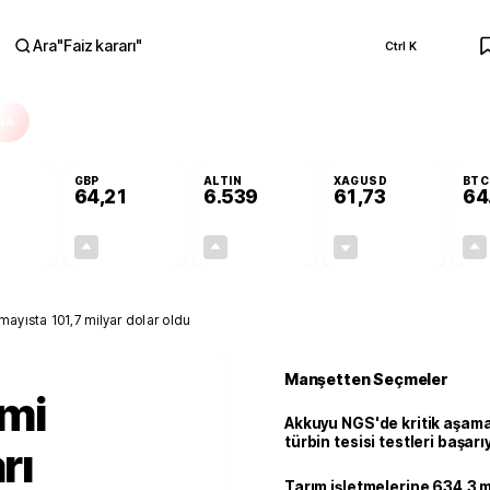
Ara
"
Faiz kararı
"
Ctrl K
RA
GBP
ALTIN
XAGUSD
BTC
64,21
6.539
61,73
64
+0,09%
+0,18%
+0,66%
-0,50%
0,05
0,12
42,74
-0,31
mayısta 101,7 milyar dolar oldu
Manşetten Seçmeler
mi
Akkuyu NGS'de kritik aşama:
türbin tesisi testleri başarı
rı
tamamlandı
Tarım işletmelerine 634.3 m