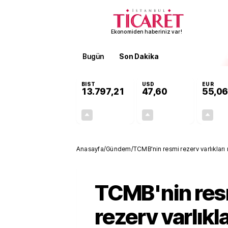
Ekonomiden haberiniz var!
Bugün
Son Dakika
Finans
EKST
BIST
USD
EUR
13.797,21
47,60
55,06
+0,69%
+0,06%
94,08
0,03
Anasayfa
/
Gündem
/
TCMB'nin resmi rezerv varlıkları 
TCMB'nin res
rezerv varlıkla