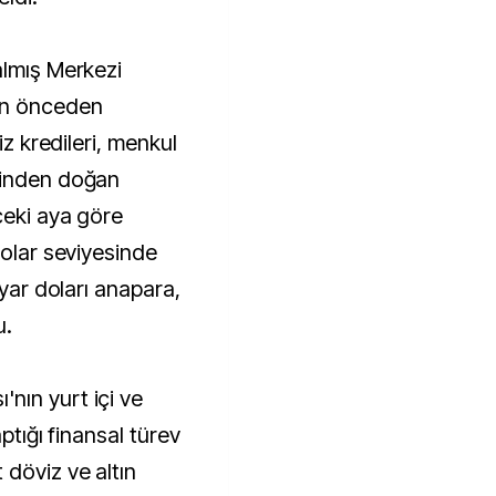
almış Merkezi
ın önceden
iz kredileri, menkul
rinden doğan
ceki aya göre
dolar seviyesinde
lyar doları anapara,
u.
nın yurt içi ve
ptığı finansal türev
 döviz ve altın