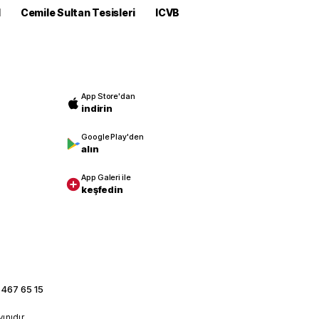
M
Cemile Sultan Tesisleri
ICVB
App Store'dan
indirin
Google Play'den
alın
App Galeri ile
keşfedin
 467 65 15
yınıdır