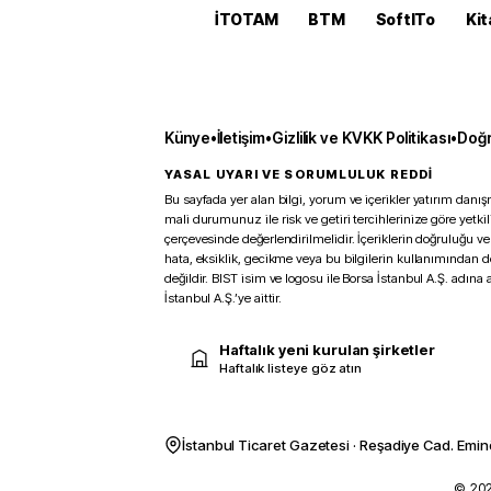
İTOTAM
BTM
SoftITo
Kit
Künye
•
İletişim
•
Gizlilik ve KVKK Politikası
•
Doğr
YASAL UYARI VE SORUMLULUK REDDİ
Bu sayfada yer alan bilgi, yorum ve içerikler yatırım danışm
mali durumunuz ile risk ve getiri tercihlerinize göre yetk
çerçevesinde değerlendirilmelidir. İçeriklerin doğruluğu ve
hata, eksiklik, gecikme veya bu bilgilerin kullanımından 
değildir. BIST isim ve logosu ile Borsa İstanbul A.Ş. adına a
İstanbul A.Ş.’ye aittir.
Haftalık yeni kurulan şirketler
Haftalık listeye göz atın
İstanbul Ticaret Gazetesi · Reşadiye Cad. Emin
© 2026