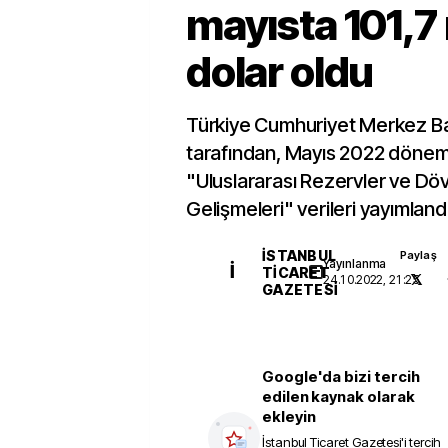
mayısta 101,7
dolar oldu
Türkiye Cumhuriyet Merkez B
tarafından, Mayıs 2022 dönemin
"Uluslararası Rezervler ve Dövi
Gelişmeleri" verileri yayımlandı
İSTANBUL
Paylaş
Yayınlanma
İ
TICARET
24.10.2022, 21:25
GAZETESI
Google'da bizi tercih
edilen kaynak olarak
ekleyin
İstanbul Ticaret Gazetesi
'i tercih