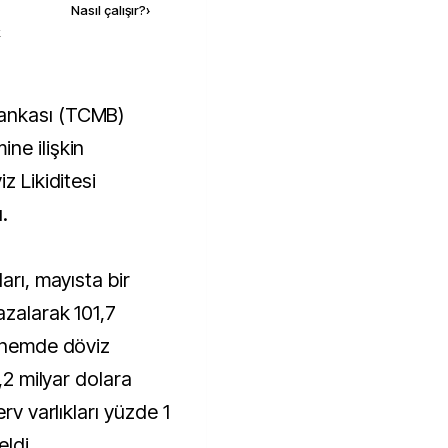
Nasıl çalışır?
›
k
ne ilişkin
z Likiditesi
.
arı, mayısta bir
azalarak 101,7
dönemde döviz
2,2 milyar dolara
rv varlıkları yüzde 1
eldi.