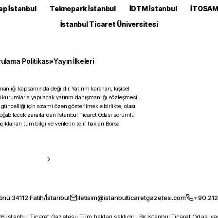
ap İstanbul
Teknopark İstanbul
İDTM İstanbul
İTOSA
İstanbul Ticaret Üniversitesi
ulama Politikası
•
Yayın İlkeleri
anlığı kapsamında değildir. Yatırım kararları, kişisel
ili kurumlarla yapılacak yatırım danışmanlığı sözleşmesi
 güncelliği için azami özen gösterilmekle birlikte, olası
doğabilecek zararlardan İstanbul Ticaret Odası sorumlu
çıklanan tüm bilgi ve verilerin telif hakları Borsa
önü 34112 Fatih/İstanbul
iletisim@istanbulticaretgazetesi.com
+90 212
 İstanbul Ticaret Gazetesi · Tüm hakları saklıdır · Bir İstanbul Ticaret Odası ya