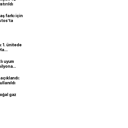
tırıldı
aş farkı için
stos’ta
 1. ünitede
yla
zlı uyum
milyona
 açıklandı:
ullanıldı
doğal gaz