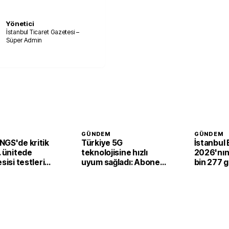
Yönetici
İstanbul Ticaret Gazetesi –
Süper Admin
GÜNDEM
GÜNDEM
NGS'de kritik
Türkiye 5G
İstanbul
. ünitede
teknolojisine hızlı
2026'nın i
sisi testleri
uyum sağladı: Abone
bin 277 
la tamamlandı
sayısı 44,5 milyona
yaptı
ulaştı