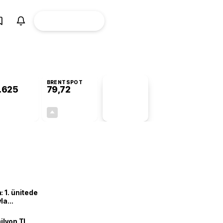
ÜYE
CANLI BORSA
Girişi
BRENTSPOT
.625
79,72
PİYASA
VERİLERİ
+0,67%
+1,03%
+0,00
0,81
 1. ünitede
yla
ilyon TL