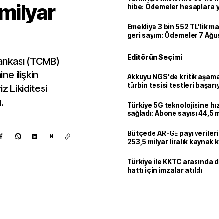
 milyar
hibe: Ödemeler hesaplara ya
Emekliye 3 bin 552 TL'lik ma
geri sayım: Ödemeler 7 Ağu
Editörün Seçimi
ankası (TCMB)
e ilişkin
Akkuyu NGS'de kritik aşama:
türbin tesisi testleri başarı
z Likiditesi
tamamlandı
.
Türkiye 5G teknolojisine hı
sağladı: Abone sayısı 44,5 
ulaştı
Bütçede AR-GE payı verileri
N
253,5 milyar liralık kaynak k
Türkiye ile KKTC arasında 
hattı için imzalar atıldı
Kaynak ekle