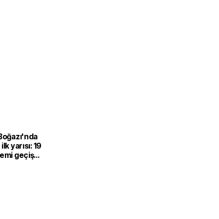
 Boğazı'nda
lk yarısı: 19
gemi geçiş