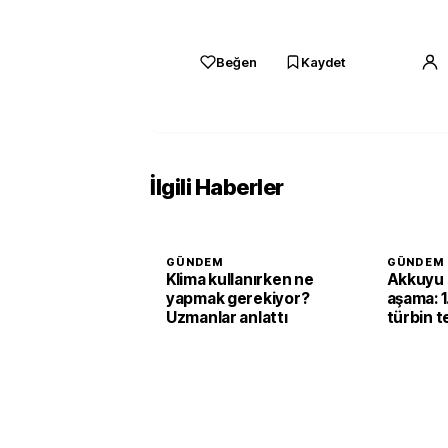
Beğen
Kaydet
İlgili Haberler
GÜNDEM
GÜNDEM
Klima kullanırken ne
Akkuyu 
yapmak gerekiyor?
aşama: 1
Uzmanlar anlattı
türbin te
başarıy