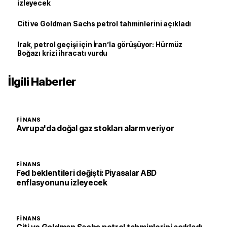
izleyecek
Citi ve Goldman Sachs petrol tahminlerini açıkladı
Irak, petrol geçişi için İran’la görüşüyor: Hürmüz
Boğazı krizi ihracatı vurdu
İlgili Haberler
FINANS
Avrupa'da doğal gaz stokları alarm veriyor
FINANS
Fed beklentileri değişti: Piyasalar ABD
enflasyonunu izleyecek
FINANS