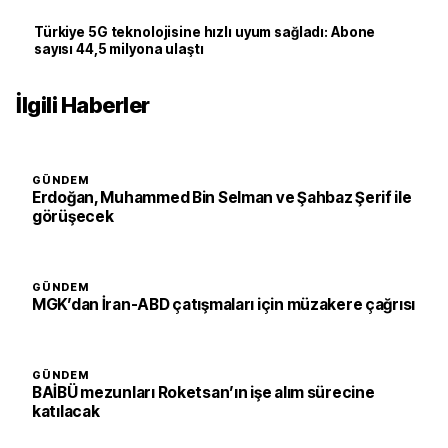
Türkiye 5G teknolojisine hızlı uyum sağladı: Abone
sayısı 44,5 milyona ulaştı
İlgili Haberler
GÜNDEM
Erdoğan, Muhammed Bin Selman ve Şahbaz Şerif ile
görüşecek
GÜNDEM
MGK’dan İran-ABD çatışmaları için müzakere çağrısı
GÜNDEM
BAİBÜ mezunları Roketsan’ın işe alım sürecine
katılacak