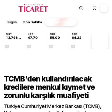
Bugün
Son Dakika
Finans
EKSTRA
BIST
USD
EUR
GBP
13.798,82
47,70
55,00
64,22
PİYASA
VERİLERİ
+0,70%
+0,16%
-0,03%
+0,07%
Gündem
TCMB'den kullandırılacak
kredilere menkul kıymet ve
zorunlu karşılık muafiyeti
Türkiye Cumhuriyet Merkez Bankası (TCMB),