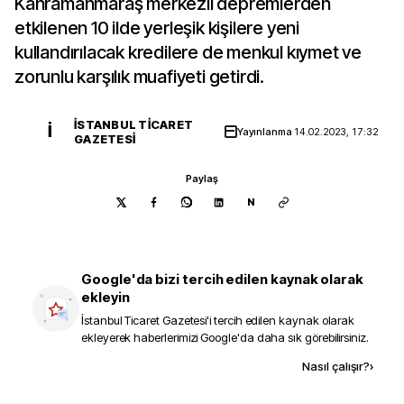
Kahramanmaraş merkezli depremlerden
etkilenen 10 ilde yerleşik kişilere yeni
kullandırılacak kredilere de menkul kıymet ve
zorunlu karşılık muafiyeti getirdi.
İSTANBUL TICARET
İ
Yayınlanma
14.02.2023, 17:32
GAZETESI
Paylaş
N
Google'da bizi tercih edilen kaynak olarak
ekleyin
İstanbul Ticaret Gazetesi
'i tercih edilen kaynak olarak
ekleyerek haberlerimizi Google'da daha sık görebilirsiniz.
Kaynak ekle
Nasıl çalışır?
›