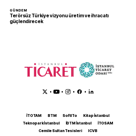
GÜNDEM
Terörsüz Türkiye vizyonu üretim ve ihracatı
güçlendirecek
•
•
•
•
İTOTAM
BTM
SoftITo
Kitap İstanbul
Teknopark İstanbul
İDTM İstanbul
İTOSAM
Cemile Sultan Tesisleri
ICVB