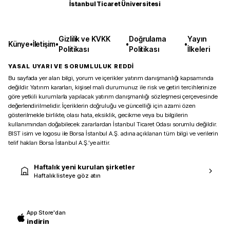
İstanbul Ticaret Üniversitesi
Gizlilik ve KVKK
Doğrulama
Yayın
Künye
•
İletişim
•
•
•
Politikası
Politikası
İlkeleri
YASAL UYARI VE SORUMLULUK REDDİ
Bu sayfada yer alan bilgi, yorum ve içerikler yatırım danışmanlığı kapsamında
değildir. Yatırım kararları, kişisel mali durumunuz ile risk ve getiri tercihlerinize
göre yetkili kurumlarla yapılacak yatırım danışmanlığı sözleşmesi çerçevesinde
değerlendirilmelidir. İçeriklerin doğruluğu ve güncelliği için azami özen
gösterilmekle birlikte, olası hata, eksiklik, gecikme veya bu bilgilerin
kullanımından doğabilecek zararlardan İstanbul Ticaret Odası sorumlu değildir.
BIST isim ve logosu ile Borsa İstanbul A.Ş. adına açıklanan tüm bilgi ve verilerin
telif hakları Borsa İstanbul A.Ş.’ye aittir.
Haftalık yeni kurulan şirketler
Haftalık listeye göz atın
App Store'dan
indirin