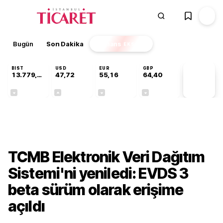
Bugün
Son Dakika
Finans
EKSTRA
BIST
USD
EUR
GBP
13.779,39
47,72
55,16
64,40
PİYASA
VERİLERİ
-0,14%
+0,01%
-0,05%
-0,03%
Finans
TCMB Elektronik Veri Dağıtım
Sistemi'ni yeniledi: EVDS 3
beta sürüm olarak erişime
açıldı