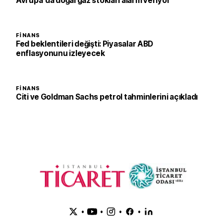
Avrupa'da doğal gaz stokları alarm veriyor
FINANS
Fed beklentileri değişti: Piyasalar ABD
enflasyonunu izleyecek
FINANS
Citi ve Goldman Sachs petrol tahminlerini açıkladı
•
•
•
•