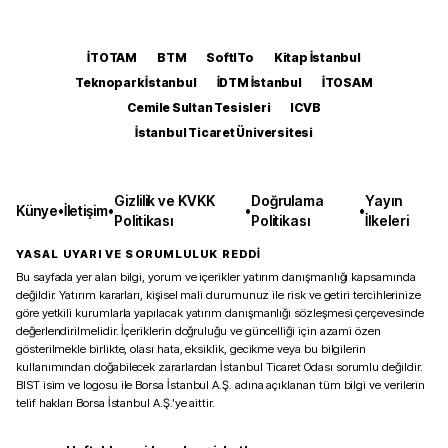
İTOTAM
BTM
SoftITo
Kitap İstanbul
Teknopark İstanbul
İDTM İstanbul
İTOSAM
Cemile Sultan Tesisleri
ICVB
İstanbul Ticaret Üniversitesi
Gizlilik ve KVKK
Doğrulama
Yayın
Künye
•
İletişim
•
•
•
Politikası
Politikası
İlkeleri
YASAL UYARI VE SORUMLULUK REDDİ
Bu sayfada yer alan bilgi, yorum ve içerikler yatırım danışmanlığı kapsamında
değildir. Yatırım kararları, kişisel mali durumunuz ile risk ve getiri tercihlerinize
göre yetkili kurumlarla yapılacak yatırım danışmanlığı sözleşmesi çerçevesinde
değerlendirilmelidir. İçeriklerin doğruluğu ve güncelliği için azami özen
gösterilmekle birlikte, olası hata, eksiklik, gecikme veya bu bilgilerin
kullanımından doğabilecek zararlardan İstanbul Ticaret Odası sorumlu değildir.
BIST isim ve logosu ile Borsa İstanbul A.Ş. adına açıklanan tüm bilgi ve verilerin
telif hakları Borsa İstanbul A.Ş.’ye aittir.