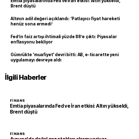
Emtia piyasalarında Fed ve İran etkisi: Altın yükseldi,
Brent düştü
Altının adil değeri açıklandı: ‘Patlayıcı fiyat hareketi
henüz sona ermedi’
Fed’in faiz artışı ihtimali yüzde 88’e çıktı: Piyasalar
enflasyonu bekliyor
Gümrükte 'muafiyet' devri bitti: AB, e-ticarette yeni
uygulamayı devreye aldı
İlgili Haberler
FINANS
Emtia piyasalarında Fed ve İran etkisi: Altın yükseldi,
Brent düştü
FINANS