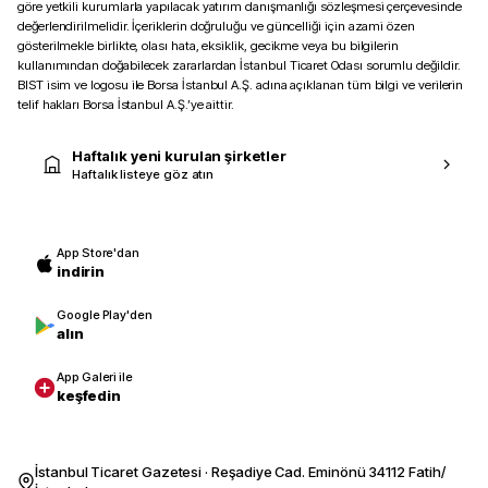
göre yetkili kurumlarla yapılacak yatırım danışmanlığı sözleşmesi çerçevesinde
değerlendirilmelidir. İçeriklerin doğruluğu ve güncelliği için azami özen
gösterilmekle birlikte, olası hata, eksiklik, gecikme veya bu bilgilerin
kullanımından doğabilecek zararlardan İstanbul Ticaret Odası sorumlu değildir.
BIST isim ve logosu ile Borsa İstanbul A.Ş. adına açıklanan tüm bilgi ve verilerin
telif hakları Borsa İstanbul A.Ş.’ye aittir.
Haftalık yeni kurulan şirketler
Haftalık listeye göz atın
App Store'dan
indirin
Google Play'den
alın
App Galeri ile
keşfedin
İstanbul Ticaret Gazetesi · Reşadiye Cad. Eminönü 34112 Fatih/