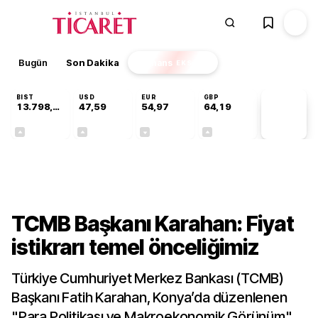
Bugün
Son Dakika
Finans
EKSTRA
BIST
USD
EUR
GBP
13.798,82
47,59
54,97
64,19
PİYASA
VERİLERİ
+0,70%
+0,05%
-0,08%
+0,15%
Ekonomi
TCMB Başkanı Karahan: Fiyat
istikrarı temel önceliğimiz
Türkiye Cumhuriyet Merkez Bankası (TCMB)
Başkanı Fatih Karahan, Konya’da düzenlenen
"Para Politikası ve Makroekonomik Görünüm"