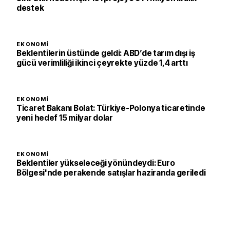
destek
EKONOMI
Beklentilerin üstünde geldi: ABD’de tarım dışı iş
gücü verimliliği ikinci çeyrekte yüzde 1,4 arttı
EKONOMI
Ticaret Bakanı Bolat: Türkiye-Polonya ticaretinde
yeni hedef 15 milyar dolar
EKONOMI
Beklentiler yükseleceği yönündeydi: Euro
Bölgesi'nde perakende satışlar haziranda geriledi