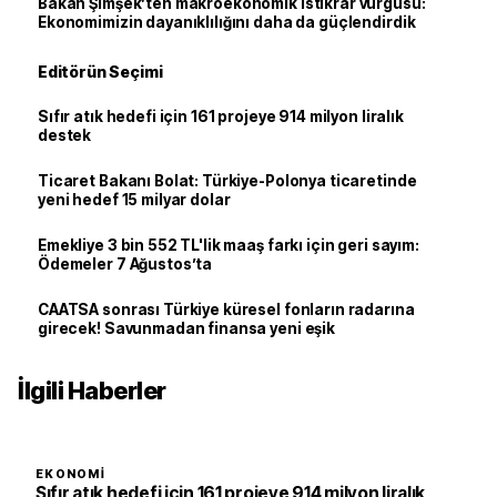
Bakan Şimşek’ten makroekonomik istikrar vurgusu:
Ekonomimizin dayanıklılığını daha da güçlendirdik
Editörün Seçimi
Sıfır atık hedefi için 161 projeye 914 milyon liralık
destek
Ticaret Bakanı Bolat: Türkiye-Polonya ticaretinde
yeni hedef 15 milyar dolar
Emekliye 3 bin 552 TL'lik maaş farkı için geri sayım:
Ödemeler 7 Ağustos’ta
CAATSA sonrası Türkiye küresel fonların radarına
girecek! Savunmadan finansa yeni eşik
İlgili Haberler
EKONOMI
Sıfır atık hedefi için 161 projeye 914 milyon liralık