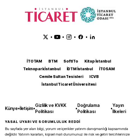
•
•
•
•
İTOTAM
BTM
SoftITo
Kitap İstanbul
Teknopark İstanbul
İDTM İstanbul
İTOSAM
Cemile Sultan Tesisleri
ICVB
İstanbul Ticaret Üniversitesi
Gizlilik ve KVKK
Doğrulama
Yayın
Künye
•
İletişim
•
•
•
Politikası
Politikası
İlkeleri
YASAL UYARI VE SORUMLULUK REDDİ
Bu sayfada yer alan bilgi, yorum ve içerikler yatırım danışmanlığı kapsamında
değildir. Yatırım kararları, kişisel mali durumunuz ile risk ve getiri tercihlerinize