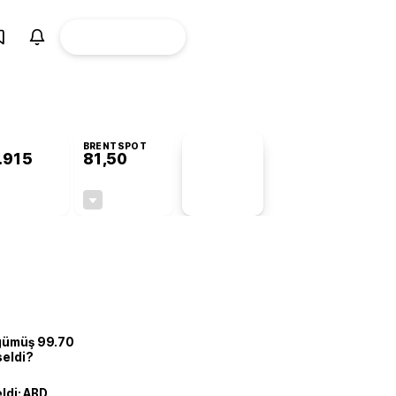
ÜYE
CANLI BORSA
Girişi
BRENTSPOT
.915
81,50
PİYASA
VERİLERİ
+0,95%
-1,55%
+0,00
-1,28
 gümüş 99.70
seldi?
eldi: ABD