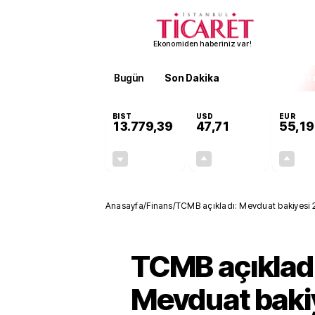
Ekonomiden haberiniz var!
Bugün
Son Dakika
Finans
EKST
BIST
USD
EUR
13.779,39
47,71
55,19
-0,14%
+0,18%
-19,42
0,09
Anasayfa
/
Finans
/
TCMB açıkladı: Mevduat bakiyesi 27 
TCMB açıkladı
Mevduat baki