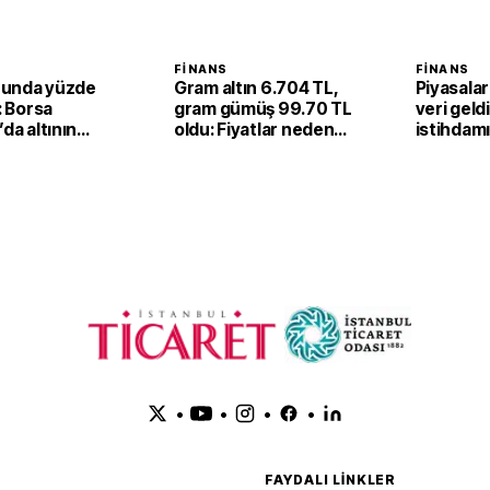
FINANS
FINANS
unda yüzde
Gram altın 6.704 TL,
Piyasalar
ı: Borsa
gram gümüş 99.70 TL
veri geld
’da altının
oldu: Fiyatlar neden
istihdam
 fiyatı 6,67
yükseldi?
düşüş
 yükseldi
•
•
•
•
FAYDALI LINKLER