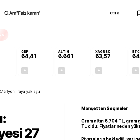
Ara
"
Faiz kararı
"
Ctrl K
RA
GBP
ALTIN
XAGUSD
BTC
64,41
6.661
63,57
64
+0,32%
+0,38%
+2,59%
+3,37%
0,18
0,24
167,96
2,07
trilyon liraya yaklaştı
Manşetten Seçmeler
:
Gram altın 6.704 TL, gram
TL oldu: Fiyatlar neden yük
yesi 27
Piyasaların beklediği veri g