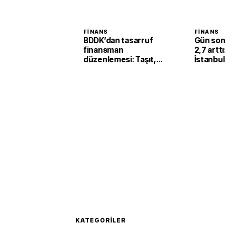
FINANS
FINANS
BDDK’dan tasarruf
Gün son
finansman
2,7 artt
düzenlemesi: Taşıt,
İstanbul
konut ve iş yerinde
kilogram
limitler değişti
milyona
KATEGORILER