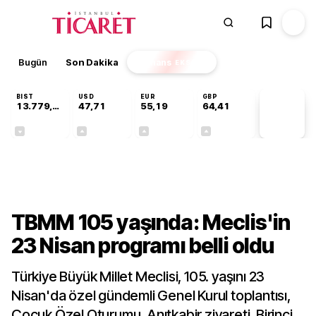
Bugün
Son Dakika
Finans
EKSTRA
BIST
USD
EUR
GBP
13.779,39
47,71
55,19
64,41
PİYASA
VERİLERİ
-0,14%
+0,18%
+0,32%
+0,38%
Gündem
TBMM 105 yaşında: Meclis'in
23 Nisan programı belli oldu
Türkiye Büyük Millet Meclisi, 105. yaşını 23
Nisan'da özel gündemli Genel Kurul toplantısı,
Çocuk Özel Oturumu, Anıtkabir ziyareti, Birinci