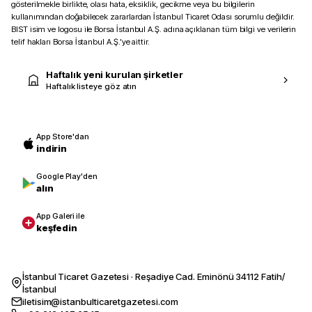
gösterilmekle birlikte, olası hata, eksiklik, gecikme veya bu bilgilerin
kullanımından doğabilecek zararlardan İstanbul Ticaret Odası sorumlu değildir.
BIST isim ve logosu ile Borsa İstanbul A.Ş. adına açıklanan tüm bilgi ve verilerin
telif hakları Borsa İstanbul A.Ş.’ye aittir.
Haftalık yeni kurulan şirketler
Haftalık listeye göz atın
App Store'dan
indirin
Google Play'den
alın
App Galeri ile
keşfedin
İstanbul Ticaret Gazetesi · Reşadiye Cad. Eminönü 34112 Fatih/
İstanbul
iletisim@istanbulticaretgazetesi.com