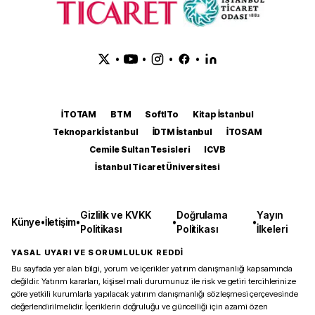
•
•
•
•
İTOTAM
BTM
SoftITo
Kitap İstanbul
Teknopark İstanbul
İDTM İstanbul
İTOSAM
Cemile Sultan Tesisleri
ICVB
İstanbul Ticaret Üniversitesi
Gizlilik ve KVKK
Doğrulama
Yayın
Künye
•
İletişim
•
•
•
Politikası
Politikası
İlkeleri
YASAL UYARI VE SORUMLULUK REDDİ
Bu sayfada yer alan bilgi, yorum ve içerikler yatırım danışmanlığı kapsamında
değildir. Yatırım kararları, kişisel mali durumunuz ile risk ve getiri tercihlerinize
göre yetkili kurumlarla yapılacak yatırım danışmanlığı sözleşmesi çerçevesinde
değerlendirilmelidir. İçeriklerin doğruluğu ve güncelliği için azami özen