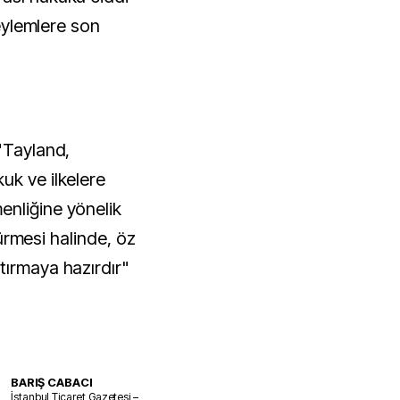
 eylemlere son
"Tayland,
uk ve ilkelere
enliğine yönelik
rdürmesi halinde, öz
tırmaya hazırdır"
BARIŞ CABACI
İstanbul Ticaret Gazetesi –