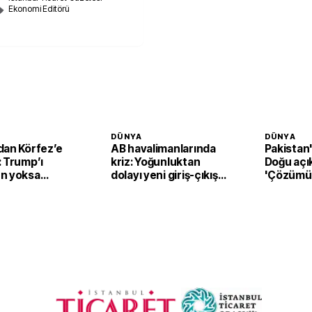
Ekonomi Editörü
DÜNYA
DÜNYA
dan Körfez’e
AB havalimanlarında
Pakistan
: Trump’ı
kriz: Yoğunluktan
Doğu açı
n yoksa
dolayı yeni giriş-çıkış
'Çözümü
sistemi devreden
destekli
çıkarılıyor