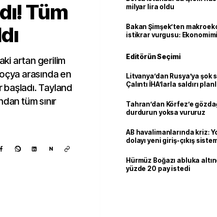
dı! Tüm
milyar lira oldu
ldı
Bakan Şimşek’ten makroek
istikrar vurgusu: Ekonomim
dayanıklılığını daha da güç
Editörün Seçimi
i artan gerilim
boçya arasında en
Litvanya’dan Rusya’ya şok 
Çalıntı İHA’larla saldırı plan
ar başladı. Tayland
ndan tüm sınır
Tahran’dan Körfez’e gözdağ
durdurun yoksa vururuz
AB havalimanlarında kriz: 
dolayı yeni giriş-çıkış sist
çıkarılıyor
N
Hürmüz Boğazı abluka altı
yüzde 20 pay istedi
Kaynak ekle