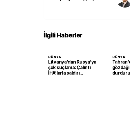
İlgili Haberler
DÜNYA
DÜNYA
Litvanya’dan Rusya’ya
Tahran’
şok suçlama: Çalıntı
gözdağı
İHA’larla saldırı
durduru
planlayabilir
vururuz