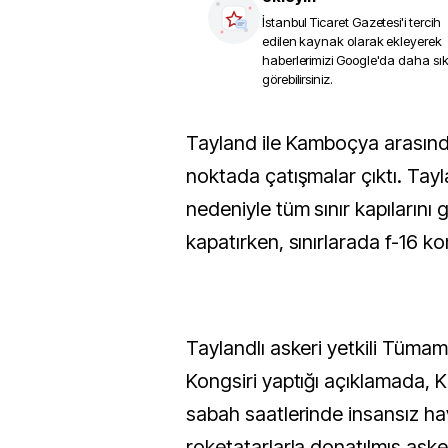
İstanbul Ticaret Gazetesi
'i tercih
edilen kaynak olarak ekleyerek
haberlerimizi Google'da daha sı
görebilirsiniz.
Tayland ile Kamboçya arasında en az altı farklı
noktada çatışmalar çıktı. Tayl
nedeniyle tüm sınır kapılarını 
kapatırken, sınırlarada f-16 ko
Taylandlı askeri yetkili Tümam
Kongsiri yaptığı açıklamada,
sabah saatlerinde insansız hav
roketatarlarla donatılmış asker