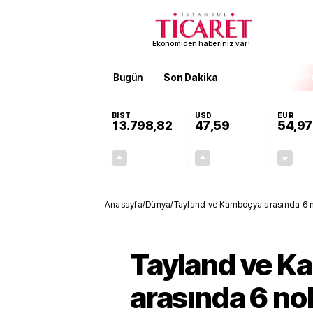
Ekonomiden haberiniz var!
Bugün
Son Dakika
Finans
EKST
BIST
USD
EUR
13.798,82
47,59
54,97
+0,70%
+0,06%
95,68
0,03
Anasayfa
/
Dünya
/
Tayland ve Kamboçya arasında 6 no
Tayland ve K
arasında 6 no