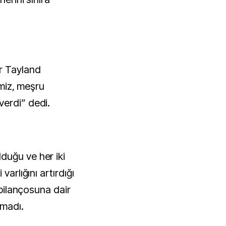
r Tayland
imiz, meşru
verdi” dedi.
duğu ve her iki
varlığını artırdığı
n bilançosuna dair
lmadı.