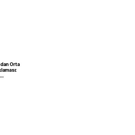
'dan Orta
klaması:
yoruz'