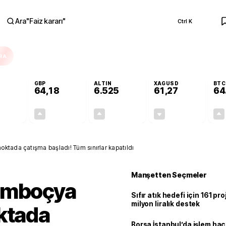
Ara
"
Faiz kararı
"
Ctrl K
RA
GBP
ALTIN
XAGUSD
BTC
64,18
6.525
61,27
64
-0,07%
+0,13%
+0,45%
-1,24%
-0,04
0,09
29,18
-0,77
ktada çatışma başladı! Tüm sınırlar kapatıldı
Manşetten Seçmeler
amboçya
Sıfır atık hedefi için 161 pr
milyon liralık destek
ktada
Borsa İstanbul’da işlem hac