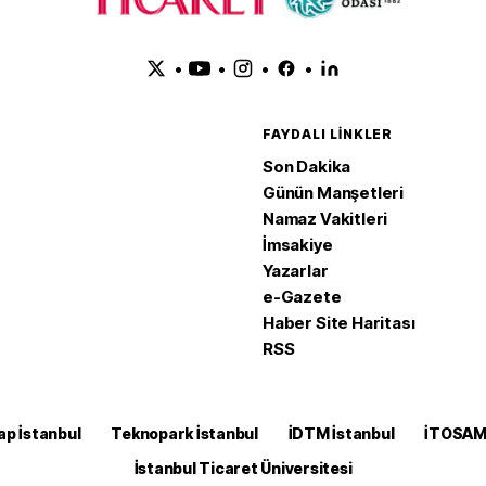
•
•
•
•
FAYDALI LINKLER
Son Dakika
Günün Manşetleri
Namaz Vakitleri
İmsakiye
Yazarlar
e-Gazete
Haber Site Haritası
RSS
ap İstanbul
Teknopark İstanbul
İDTM İstanbul
İTOSA
İstanbul Ticaret Üniversitesi