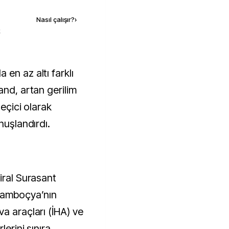
Nasıl çalışır?
›
k
and, artan gerilim
geçici olarak
nuşlandırdı.
iral Surasant
 Kamboçya’nın
a araçları (İHA) ve
lerini sınıra