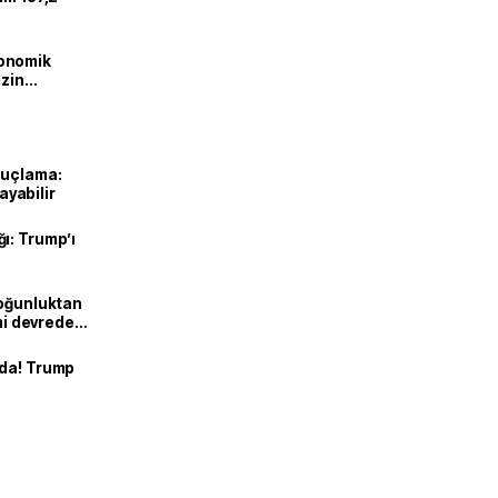
onomik
izin
lendirdik
suçlama:
layabilir
ı: Trump’ı
Yoğunluktan
emi devreden
nda! Trump