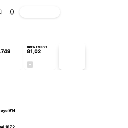
ÜYE
CANLI BORSA
Girişi
BRENTSPOT
.748
81,02
PİYASA
VERİLERİ
+0,25%
+2,67%
+0,00
2,11
ojeye 914
mi 187,2