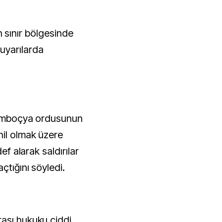
çin sınır bölgesinde
uyarılarda
 Kamboçya ordusunun
hil olmak üzere
def alarak saldırılar
çtığını söyledi.
ası hukuku ciddi