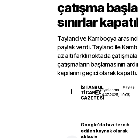
çatışma başla
sınırlar kapatı
Tayland ve Kamboçya arasındak
paylak verdi. Tayland ile Kam
az altı farklı noktada çatışmal
çatışmaların başlamasının ardı
kapılarını geçici olarak kapattı.
İSTANBUL
Paylaş
Yayınlanma
İ
TICARET
24.07.2025, 10:02
GAZETESI
Google'da bizi tercih
edilen kaynak olarak
ekleyin