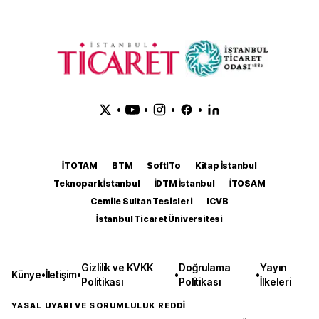
•
•
•
•
İTOTAM
BTM
SoftITo
Kitap İstanbul
Teknopark İstanbul
İDTM İstanbul
İTOSAM
Cemile Sultan Tesisleri
ICVB
İstanbul Ticaret Üniversitesi
Gizlilik ve KVKK
Doğrulama
Yayın
Künye
•
İletişim
•
•
•
Politikası
Politikası
İlkeleri
YASAL UYARI VE SORUMLULUK REDDİ