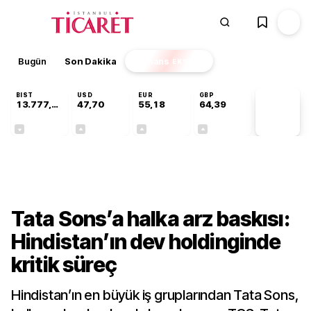
Bugün
Son Dakika
Finans
EKSTRA
BIST
USD
EUR
GBP
13.777,39
47,70
55,18
64,39
PİYASA
VERİLERİ
-0,16%
+0,17%
+0,30%
+0,34%
Finans
Tata Sons’a halka arz baskısı:
Hindistan’ın dev holdinginde
kritik süreç
Hindistan’ın en büyük iş gruplarından Tata Sons,