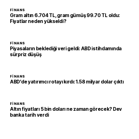
FINANS
Gram altın 6.704 TL, gram gümüş 99.70 TL oldu:
Fiyatlar neden yükseldi?
FINANS
Piyasaların beklediği veri geldi: ABD istihdamında
sürpriz düşüş
FINANS
ABD’de yatırımcı rotayı kırdı: 1.58 milyar dolar çıktı
FINANS
Altın fiyatları 5 bin doları ne zaman görecek? Dev
banka tarih verdi