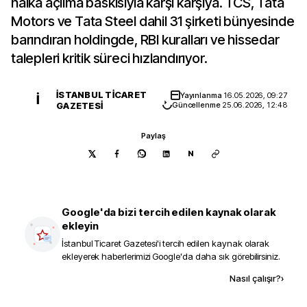
halka açılma baskısıyla karşı karşıya. TCS, Tata
Motors ve Tata Steel dahil 31 şirketi bünyesinde
barındıran holdingde, RBI kuralları ve hissedar
talepleri kritik süreci hızlandırıyor.
İSTANBUL TICARET
Yayınlanma
16.05.2026, 09:27
İ
GAZETESI
Güncellenme
25.06.2026, 12:48
Paylaş
N
Google'da bizi tercih edilen kaynak olarak
ekleyin
İstanbul Ticaret Gazetesi
'i tercih edilen kaynak olarak
ekleyerek haberlerimizi Google'da daha sık görebilirsiniz.
Kaynak ekle
Nasıl çalışır?
›