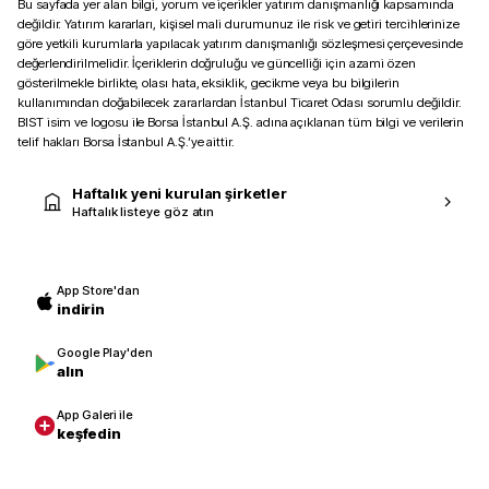
Bu sayfada yer alan bilgi, yorum ve içerikler yatırım danışmanlığı kapsamında
değildir. Yatırım kararları, kişisel mali durumunuz ile risk ve getiri tercihlerinize
göre yetkili kurumlarla yapılacak yatırım danışmanlığı sözleşmesi çerçevesinde
değerlendirilmelidir. İçeriklerin doğruluğu ve güncelliği için azami özen
gösterilmekle birlikte, olası hata, eksiklik, gecikme veya bu bilgilerin
kullanımından doğabilecek zararlardan İstanbul Ticaret Odası sorumlu değildir.
BIST isim ve logosu ile Borsa İstanbul A.Ş. adına açıklanan tüm bilgi ve verilerin
telif hakları Borsa İstanbul A.Ş.’ye aittir.
Haftalık yeni kurulan şirketler
Haftalık listeye göz atın
App Store'dan
indirin
Google Play'den
alın
App Galeri ile
keşfedin