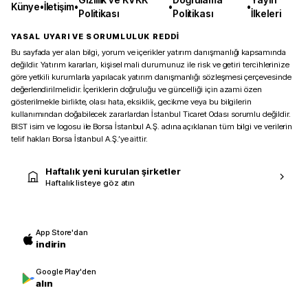
Künye
•
İletişim
•
•
•
Politikası
Politikası
İlkeleri
YASAL UYARI VE SORUMLULUK REDDİ
Bu sayfada yer alan bilgi, yorum ve içerikler yatırım danışmanlığı kapsamında
değildir. Yatırım kararları, kişisel mali durumunuz ile risk ve getiri tercihlerinize
göre yetkili kurumlarla yapılacak yatırım danışmanlığı sözleşmesi çerçevesinde
değerlendirilmelidir. İçeriklerin doğruluğu ve güncelliği için azami özen
gösterilmekle birlikte, olası hata, eksiklik, gecikme veya bu bilgilerin
kullanımından doğabilecek zararlardan İstanbul Ticaret Odası sorumlu değildir.
BIST isim ve logosu ile Borsa İstanbul A.Ş. adına açıklanan tüm bilgi ve verilerin
telif hakları Borsa İstanbul A.Ş.’ye aittir.
Haftalık yeni kurulan şirketler
Haftalık listeye göz atın
App Store'dan
indirin
Google Play'den
alın