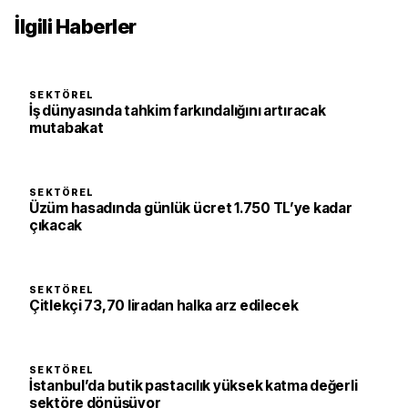
İlgili Haberler
SEKTÖREL
İş dünyasında tahkim farkındalığını artıracak
mutabakat
SEKTÖREL
Üzüm hasadında günlük ücret 1.750 TL’ye kadar
çıkacak
SEKTÖREL
Çitlekçi 73,70 liradan halka arz edilecek
SEKTÖREL
İstanbul’da butik pastacılık yüksek katma değerli
sektöre dönüşüyor