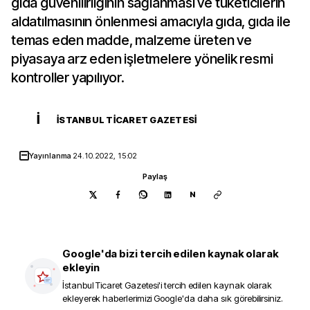
gıda güvenilirliğinin sağlanması ve tüketicilerin
aldatılmasının önlenmesi amacıyla gıda, gıda ile
temas eden madde, malzeme üreten ve
piyasaya arz eden işletmelere yönelik resmi
kontroller yapılıyor.
İ
İSTANBUL TICARET GAZETESI
Yayınlanma
24.10.2022, 15:02
Paylaş
N
Google'da bizi tercih edilen kaynak olarak
ekleyin
İstanbul Ticaret Gazetesi
'i tercih edilen kaynak olarak
ekleyerek haberlerimizi Google'da daha sık görebilirsiniz.