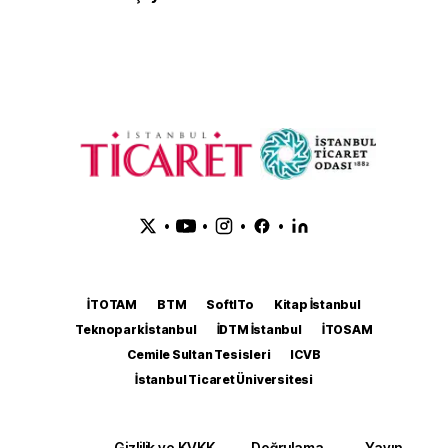
•
•
•
•
İTOTAM
BTM
SoftITo
Kitap İstanbul
Teknopark İstanbul
İDTM İstanbul
İTOSAM
Cemile Sultan Tesisleri
ICVB
İstanbul Ticaret Üniversitesi
Gizlilik ve KVKK
Doğrulama
Yayın