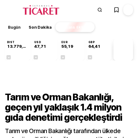
Bugün
Son Dakika
Finans
EKSTRA
BIST
USD
EUR
GBP
13.779,39
47,71
55,19
64,41
PİYASA
VERİLERİ
-0,14%
+0,18%
+0,32%
+0,38%
Sektörel
Tarım ve Orman Bakanlığı,
geçen yıl yaklaşık 1.4 milyon
gıda denetimi gerçekleştirdi
Tarım ve Orman Bakanlığı tarafından ülkede