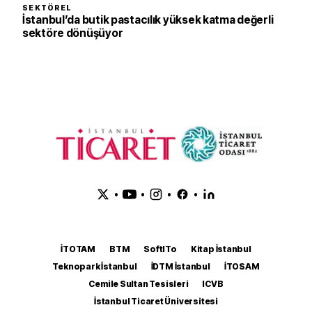
SEKTÖREL
İstanbul’da butik pastacılık yüksek katma değerli
sektöre dönüşüyor
•
•
•
•
İTOTAM
BTM
SoftITo
Kitap İstanbul
Teknopark İstanbul
İDTM İstanbul
İTOSAM
Cemile Sultan Tesisleri
ICVB
İstanbul Ticaret Üniversitesi