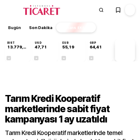
Bugün
Son Dakika
Finans
EKSTRA
BIST
USD
EUR
GBP
13.779,39
47,71
55,19
64,41
PİYASA
VERİLERİ
-0,14%
+0,18%
+0,32%
+0,38%
Sektörel
Tarım Kredi Kooperatif
marketlerinde sabit fiyat
kampanyası 1 ay uzatıldı
Tarım Kredi Kooperatif marketlerinde temel