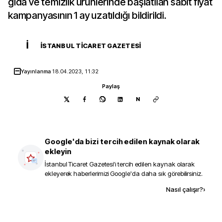
gıda ve temizlik ürünlerinde başlatılan sabit fiyat
kampanyasının 1 ay uzatıldığı bildirildi.
İ
İSTANBUL TICARET GAZETESI
Yayınlanma
18.04.2023, 11:32
Paylaş
N
Google'da bizi tercih edilen kaynak olarak
ekleyin
İstanbul Ticaret Gazetesi
'i tercih edilen kaynak olarak
ekleyerek haberlerimizi Google'da daha sık görebilirsiniz.
Kaynak ekle
Nasıl çalışır?
›