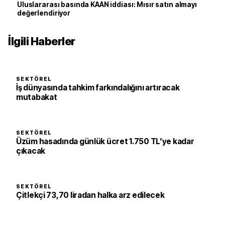
Uluslararası basında KAAN iddiası: Mısır satın almayı
değerlendiriyor
İlgili Haberler
SEKTÖREL
İş dünyasında tahkim farkındalığını artıracak
mutabakat
SEKTÖREL
Üzüm hasadında günlük ücret 1.750 TL’ye kadar
çıkacak
SEKTÖREL
Çitlekçi 73,70 liradan halka arz edilecek