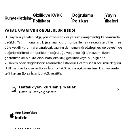
Gizlilik ve KVKK
Doğrulama
Yayın
Künye
•
İletişim
•
•
•
Politikası
Politikası
İlkeleri
YASAL UYARI VE SORUMLULUK REDDİ
Bu sayfada yer alan bilgi, yorum ve içerikler yatırım danışmanlığı kapsamında
değildir. Yatırım kararları, kişisel mali durumunuz ile risk ve getiri tercihlerinize
göre yetkili kurumlarla yapılacak yatırım danışmanlığı sözleşmesi çerçevesinde
değerlendirilmelidir. İçeriklerin doğruluğu ve güncelliği için azami özen
gösterilmekle birlikte, olası hata, eksiklik, gecikme veya bu bilgilerin
kullanımından doğabilecek zararlardan İstanbul Ticaret Odası sorumlu değildir.
BIST isim ve logosu ile Borsa İstanbul A.Ş. adına açıklanan tüm bilgi ve verilerin
telif hakları Borsa İstanbul A.Ş.’ye aittir.
Haftalık yeni kurulan şirketler
Haftalık listeye göz atın
App Store'dan
indirin