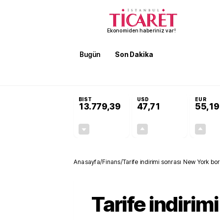
Ekonomiden haberiniz var!
Bugün
Son Dakika
Finans
EKST
SON DAKİKA
Terörsüz Türkiye Yasası teklifi 
BIST
USD
EUR
13.779,39
47,71
55,19
-0,14%
+0,18%
-19,42
0,09
Anasayfa
/
Finans
/
Tarife indirimi sonrası New York bor
Tarife indirim