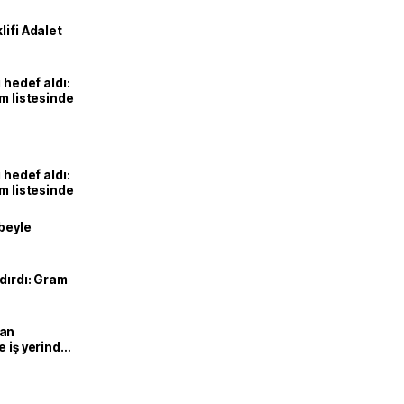
lifi Adalet
 hedef aldı:
ım listesinde
 hedef aldı:
ım listesinde
ibeyle
dırdı: Gram
man
e iş yerinde