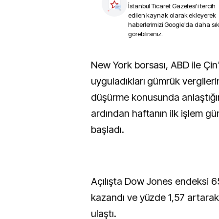
İstanbul Ticaret Gazetesi
'i tercih
edilen kaynak olarak ekleyerek
haberlerimizi Google'da daha sı
görebilirsiniz.
New York borsası, ABD ile Çin'in, karşılıklı
uyguladıkları gümrük vergileri
düşürme konusunda anlaştığını
ardından haftanın ilk işlem gü
başladı.
Açılışta Dow Jones endeksi 
kazandı ve yüzde 1,57 artara
ulaştı.