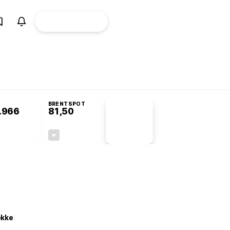
ÜYE
CANLI BORSA
Girişi
omisyonu’nda kabul edildi
BRENTSPOT
.966
81,50
PİYASA
VERİLERİ
+0,91%
-1,55%
+0,00
-1,28
ekke