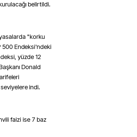
rulacağı belirtildi.
yasalarda "korku
P 500 Endeksi'ndeki
deksi, yüzde 12
 Başkanı Donald
rifeleri
eviyelere indi.
vili faizi ise 7 baz