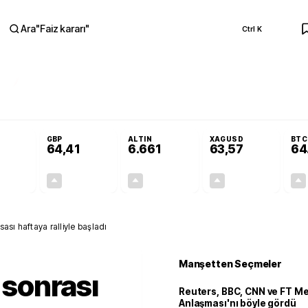
Ara
"
Faiz kararı
"
Ctrl K
RA
Adalet Komisyonu’nda kabul edildi
Terörsüz Türkiye Yasası teklifi Adalet K
GBP
ALTIN
XAGUSD
BTC
64,41
6.661
63,57
64
+0,32%
+0,38%
+2,59%
+3,37%
0,18
0,24
167,96
2,07
sası haftaya ralliyle başladı
Manşetten Seçmeler
i sonrası
Reuters, BBC, CNN ve FT M
Anlaşması'nı böyle gördü