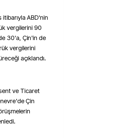
itibarıyla ABD'nin
k vergilerini 90
e 30'a, Çin'in de
ük vergilerini
receği açıklandı.
ent ve Ticaret
enevre'de Çin
görüşmelerin
nledi.