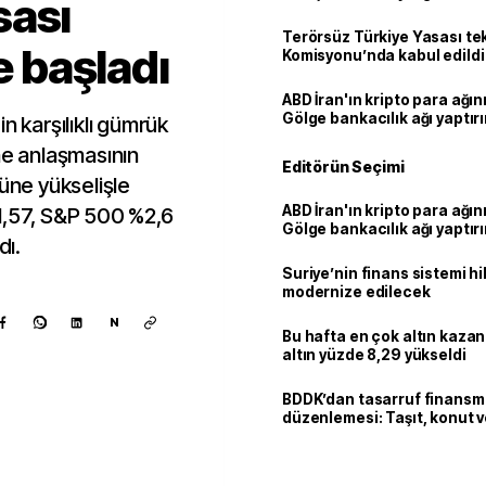
sası
Terörsüz Türkiye Yasası tek
e başladı
Komisyonu’nda kabul edildi
ABD İran'ın kripto para ağını
Gölge bankacılık ağı yaptır
n karşılıklı gümrük
me anlaşmasının
Editörün Seçimi
nüne yükselişle
ABD İran'ın kripto para ağını
1,57, S&P 500 %2,6
Gölge bankacılık ağı yaptır
dı.
Suriye’nin finans sistemi h
modernize edilecek
N
Bu hafta en çok altın kazan
altın yüzde 8,29 yükseldi
BDDK’dan tasarruf finans
düzenlemesi: Taşıt, konut v
limitler değişti
Kaynak ekle