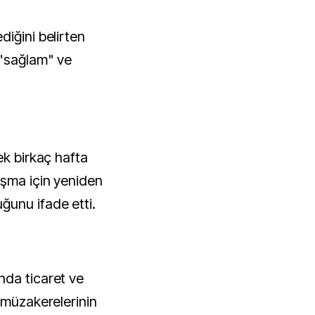
iğini belirten
 "sağlam" ve
ek birkaç hafta
aşma için yeniden
ğunu ifade etti.
nda ticaret ve
 müzakerelerinin