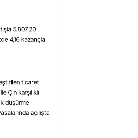
ışla 5.807,20
de 4,16 kazançla
ştirilen ticaret
e Çin karşılıklı
rak düşürme
asalarında açılışta