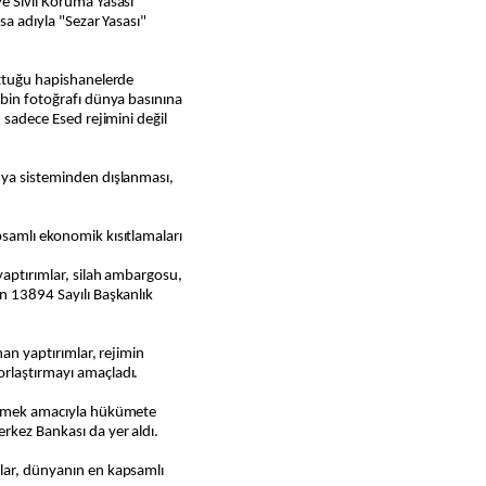
e Sivil Koruma Yasası"
ısa adıyla "Sezar Yasası"
uttuğu hapishanelerde
 bin fotoğrafı dünya basınına
, sadece Esed rejimini değil
nya sisteminden dışlanması,
psamlı ekonomik kısıtlamaları
yaptırımlar, silah ambargosu,
n 13894 Sayılı Başkanlık
nan yaptırımlar, rejimin
rlaştırmayı amaçladı.
llemek amacıyla hükümete
rkez Bankası da yer aldı.
lar, dünyanın en kapsamlı