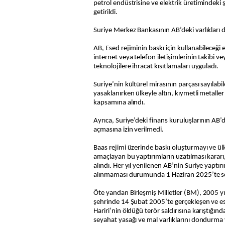
petrol endüstrisine ve elektrik üretimindeki ş
getirildi.
Suriye Merkez Bankasının AB’deki varlıkları
AB, Esed rejiminin baskı için kullanabileceği 
internet veya telefon iletişimlerinin takibi 
teknolojilere ihracat kısıtlamaları uyguladı.
Suriye’nin kültürel mirasının parçası sayılabil
yasaklanırken ülkeyle altın, kıymetli metaller
kapsamına alındı.
Ayrıca, Suriye’deki finans kuruluşlarının AB
açmasına izin verilmedi.
Baas rejimi üzerinde baskı oluşturmayı ve ül
amaçlayan bu yaptırımların uzatılması karar
alındı. Her yıl yenilenen AB’nin Suriye yaptırı
alınmaması durumunda 1 Haziran 2025’te so
Öte yandan Birleşmiş Milletler (BM), 2005 y
şehrinde 14 Şubat 2005’te gerçekleşen ve e
Hariri’nin öldüğü terör saldırısına karıştığınd
seyahat yasağı ve mal varlıklarını dondurma y