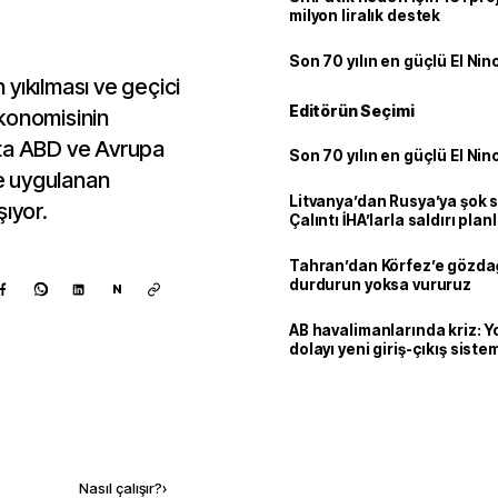
milyon liralık destek
Son 70 yılın en güçlü El Nin
n yıkılması ve geçici
Editörün Seçimi
konomisinin
şta ABD ve Avrupa
Son 70 yılın en güçlü El Nin
re uygulanan
Litvanya’dan Rusya’ya şok 
şıyor.
Çalıntı İHA’larla saldırı plan
Tahran’dan Körfez’e gözdağ
durdurun yoksa vururuz
N
AB havalimanlarında kriz: 
dolayı yeni giriş-çıkış sist
çıkarılıyor
Kaynak ekle
Nasıl çalışır?
›