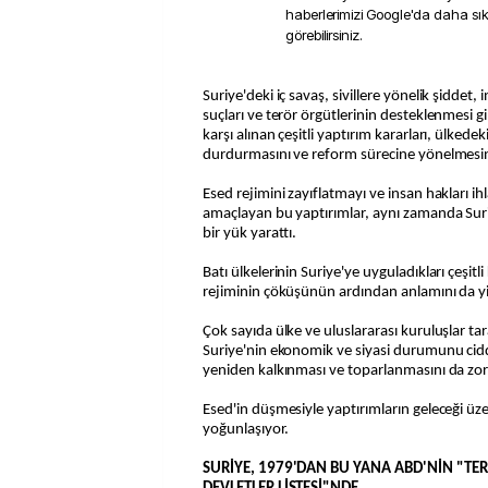
haberlerimizi Google'da daha sı
görebilirsiniz.
Suriye'deki iç savaş, sivillere yönelik şiddet, insan hakları ihlalleri, savaş
suçları ve terör örgütlerinin desteklenmesi g
karşı alınan çeşitli yaptırım kararları, ülkedek
durdurmasını ve reform sürecine yönelmesi
Esed rejimini zayıflatmayı ve insan hakları ih
amaçlayan bu yaptırımlar, aynı zamanda Sur
bir yük yarattı.
Batı ülkelerinin Suriye'ye uyguladıkları çeşitli 
rejiminin çöküşünün ardından anlamını da yi
Çok sayıda ülke ve uluslararası kuruluşlar tar
Suriye'nin ekonomik ve siyasi durumunu cidd
yeniden kalkınması ve toparlanmasını da zorl
Esed'in düşmesiyle yaptırımların geleceği üze
yoğunlaşıyor.
SURİYE, 1979'DAN BU YANA ABD'NİN "TE