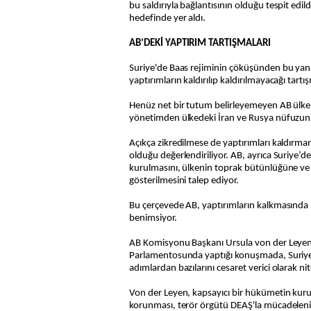
bu saldırıyla bağlantısının olduğu tespit edild
hedefinde yer aldı.
AB’DEKİ YAPTIRIM TARTIŞMALARI
Suriye'de Baas rejiminin çöküşünden bu yan
yaptırımların kaldırılıp kaldırılmayacağı tartış
Henüz net bir tutum belirleyemeyen AB ülkel
yönetimden ülkedeki İran ve Rusya nüfuzunu
Açıkça zikredilmese de yaptırımları kaldırma
olduğu değerlendiriliyor. AB, ayrıca Suriye’d
kurulmasını, ülkenin toprak bütünlüğüne ve a
gösterilmesini talep ediyor.
Bu çerçevede AB, yaptırımların kalkmasında 
benimsiyor.
AB Komisyonu Başkanı Ursula von der Leyen
Parlamentosunda yaptığı konuşmada, Suriye'de 
adımlardan bazılarını cesaret verici olarak ni
Von der Leyen, kapsayıcı bir hükümetin kurul
korunması, terör örgütü DEAŞ'la mücadelen