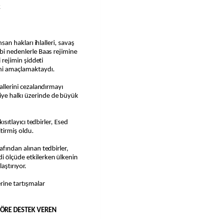
k
ibi nedenlerle Baas rejimine
i rejimin şiddeti
ni amaçlamaktaydı.
lallerini cezalandırmayı
iye halkı üzerinde de büyük
kısıtlayıcı tedbirler, Esed
tirmiş oldu.
afından alınan tedbirler,
i ölçüde etkilerken ülkenin
aştırıyor.
rine tartışmalar
RÖRE DESTEK VEREN