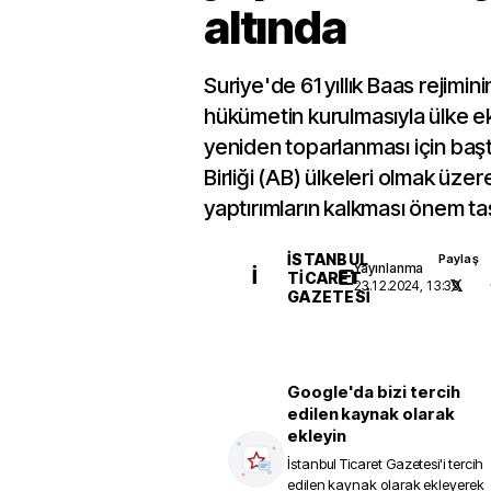
altında
Suriye'de 61 yıllık Baas rejimini
hükümetin kurulmasıyla ülke e
yeniden toparlanması için ba
Birliği (AB) ülkeleri olmak üze
yaptırımların kalkması önem ta
İSTANBUL
Paylaş
Yayınlanma
İ
TICARET
23.12.2024, 13:39
GAZETESI
Google'da bizi tercih
edilen kaynak olarak
ekleyin
İstanbul Ticaret Gazetesi
'i tercih
edilen kaynak olarak ekleyerek