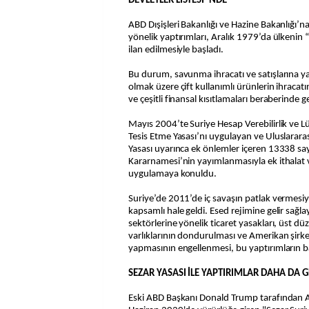
DEVLETLER LİSTESİ"NDE
ABD Dışişleri Bakanlığı ve Hazine Bakanlığı’n
yönelik yaptırımları, Aralık 1979’da ülkenin
ilan edilmesiyle başladı.
Bu durum, savunma ihracatı ve satışlarına ya
olmak üzere çift kullanımlı ürünlerin ihracatın
ve çeşitli finansal kısıtlamaları beraberinde ge
Mayıs 2004’te Suriye Hesap Verebilirlik ve 
Tesis Etme Yasası’nı uygulayan ve Uluslarara
Yasası uyarınca ek önlemler içeren 13338 say
Kararnamesi’nin yayımlanmasıyla ek ithalat v
uygulamaya konuldu.
Suriye’de 2011’de iç savaşın patlak vermesiy
kapsamlı hale geldi. Esed rejimine gelir sağla
sektörlerine yönelik ticaret yasakları, üst düz
varlıklarının dondurulması ve Amerikan şirketl
yapmasının engellenmesi, bu yaptırımların ba
SEZAR YASASI İLE YAPTIRIMLAR DAHA DA G
Eski ABD Başkanı Donald Trump tarafından A