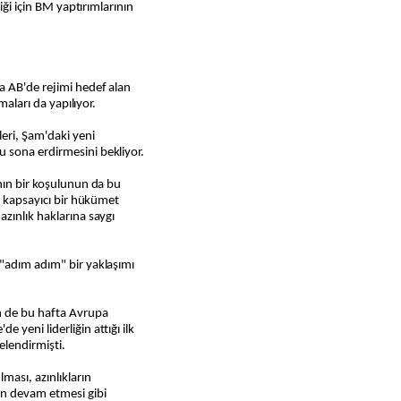
iği için BM yaptırımlarının
a AB'de rejimi hedef alan
maları da yapılıyor.
eri, Şam'daki yeni
 sona erdirmesini bekliyor.
nın bir koşulunun da bu
e kapsayıcı bir hükümet
zınlık haklarına saygı
"adım adım" bir yaklaşımı
 de bu hafta Avrupa
yeni liderliğin attığı ilk
telendirmişti.
ması, azınlıkların
in devam etmesi gibi