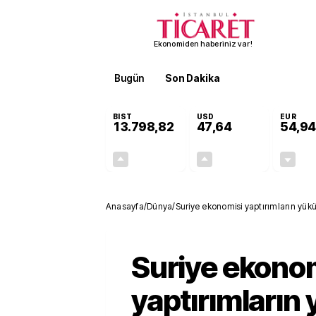
Ekonomiden haberiniz var!
Bugün
Son Dakika
Finans
EKST
BIST
USD
EUR
13.798,82
47,64
54,94
+0,70%
+0,04%
95,68
0,02
Anasayfa
/
Dünya
/
Suriye ekonomisi yaptırımların yükü
Suriye ekono
yaptırımların