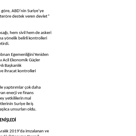
a göre, ABD’nin Suriye’ye
 “teröre destek veren devlet”
sağı, hem sivil hem de askeri
a yönelik belirli kontrolleri
tirdi.
Lübnan Egemenliğini Yeniden
sı Acil Ekonomik Güçler
ılı Başkanlık
e ihracat kontrolleri
le yaptırımlar çok daha
yan enerji ve finans
ey yetkililerin mal
erinin Suriye ile iş
şlıca unsurları oldu.
ENİŞLEDİ
ralık 2019'da imzalanan ve