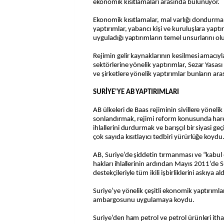
ekonomik kısıtlamaları arasında bulunuyor.
Ekonomik kısıtlamalar, mal varlığı dondurmal
yaptırımlar, yabancı kişi ve kuruluşlara yaptı
uyguladığı yaptırımların temel unsurlarını ol
Rejimin gelir kaynaklarının kesilmesi amacıyla
sektörlerine yönelik yaptırımlar, Sezar Yasa
ve şirketlere yönelik yaptırımlar bunların aras
SURİYE'YE AB YAPTIRIMLARI
AB ülkeleri de Baas rejiminin sivillere yöneli
sonlandırmak, rejimi reform konusunda hare
ihlallerini durdurmak ve barışçıl bir siyasi geç
çok sayıda kısıtlayıcı tedbiri yürürlüğe koydu
AB, Suriye’de şiddetin tırmanması ve “kabul
hakları ihlallerinin ardından Mayıs 2011’de
destekçileriyle tüm ikili işbirliklerini askıya a
Suriye’ye yönelik çeşitli ekonomik yaptırımla
ambargosunu uygulamaya koydu.
Suriye’den ham petrol ve petrol ürünleri itha