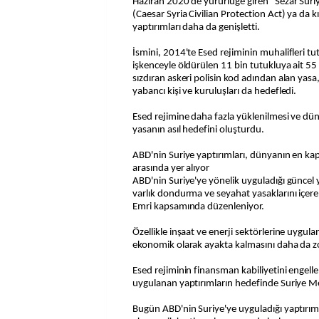
Haziran 2020'de yürürlüğe giren "Sezar Suriy
(Caesar Syria Civilian Protection Act) ya da k
yaptırımları daha da genişletti.
İsmini, 2014'te Esed rejiminin muhalifleri t
işkenceyle öldürülen 11 bin tutukluya ait 55
sızdıran askeri polisin kod adından alan yasa
yabancı kişi ve kuruluşları da hedefledi.
Esed rejimine daha fazla yüklenilmesi ve dü
yasanın asıl hedefini oluşturdu.
ABD'nin Suriye yaptırımları, dünyanın en ka
arasında yer alıyor
ABD'nin Suriye'ye yönelik uyguladığı güncel 
varlık dondurma ve seyahat yasaklarını içere
Emri kapsamında düzenleniyor.
Özellikle inşaat ve enerji sektörlerine uygula
ekonomik olarak ayakta kalmasını daha da zo
Esed rejiminin finansman kabiliyetini enge
uygulanan yaptırımların hedefinde Suriye Me
Bugün ABD'nin Suriye'ye uyguladığı yaptırım