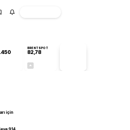
ÜYE
CANLI BORSA
Girişi
BRENTSPOT
.450
82,78
PİYASA
VERİLERİ
-0,32%
+4,90%
+0,00
3,87
rı için
ojeye 914