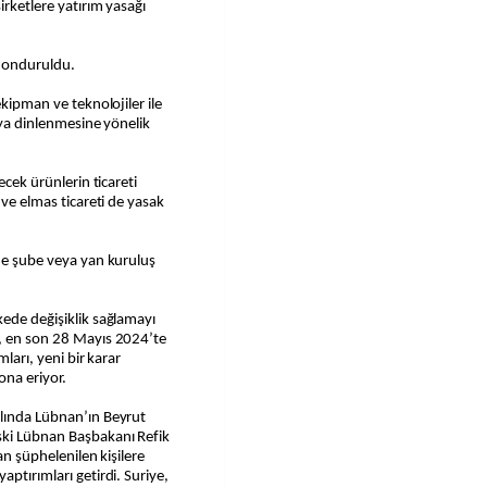
irketlere yatırım yasağı
 donduruldu.
ekipman ve teknolojiler ile
veya dinlenmesine yönelik
ecek ürünlerin ticareti
 ve elmas ticareti de yasak
’de şube veya yan kuruluş
kede değişiklik sağlamayı
ı, en son 28 Mayıs 2024’te
mları, yeni bir karar
na eriyor.
ılında Lübnan’ın Beyrut
ski Lübnan Başbakanı Refik
an şüphelenilen kişilere
aptırımları getirdi. Suriye,