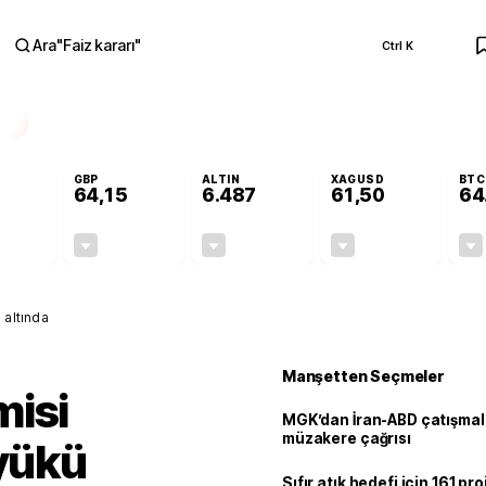
Ara
"
Faiz kararı
"
Ctrl K
RA
GBP
ALTIN
XAGUSD
BTC
64,15
6.487
61,50
64
-0,14%
-0,03%
-0,14%
-0,87%
-0,08
-0,02
-8,81
-0,54
 altında
Manşetten Seçmeler
misi
MGK’dan İran-ABD çatışmala
müzakere çağrısı
 yükü
Sıfır atık hedefi için 161 pr