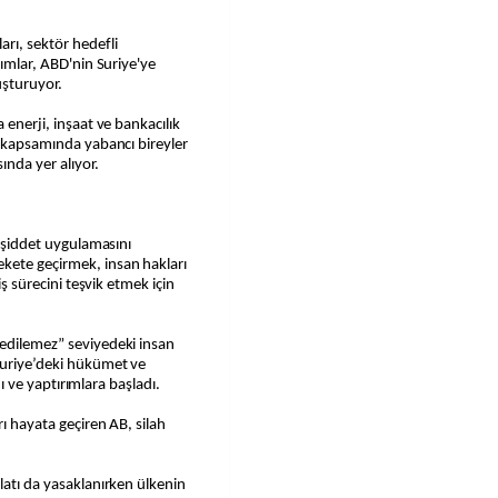
arı, sektör hedefli
rımlar, ABD'nin Suriye'ye
uşturuyor.
 enerji, inşaat ve bankacılık
sı kapsamında yabancı bireyler
ında yer alıyor.
k şiddet uygulamasını
kete geçirmek, insan hakları
iş sürecini teşvik etmek için
.
 edilemez” seviyedeki insan
 Suriye’deki hükümet ve
ldı ve yaptırımlara başladı.
rı hayata geçiren AB, silah
latı da yasaklanırken ülkenin