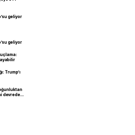
o’su geliyor
o’su geliyor
suçlama:
layabilir
ı: Trump’ı
Yoğunluktan
emi devreden