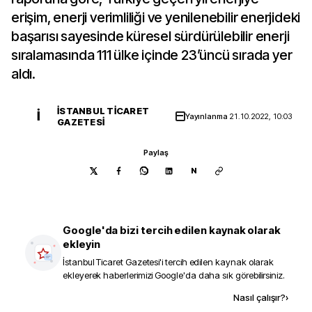
erişim, enerji verimliliği ve yenilenebilir enerjideki
başarısı sayesinde küresel sürdürülebilir enerji
sıralamasında 111 ülke içinde 23’üncü sırada yer
aldı.
İSTANBUL TICARET
İ
Yayınlanma
21.10.2022, 10:03
GAZETESI
Paylaş
N
Google'da bizi tercih edilen kaynak olarak
ekleyin
İstanbul Ticaret Gazetesi
'i tercih edilen kaynak olarak
ekleyerek haberlerimizi Google'da daha sık görebilirsiniz.
Kaynak ekle
Nasıl çalışır?
›