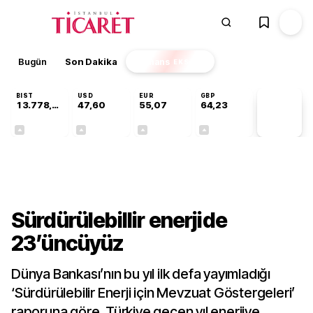
Bugün
Son Dakika
Finans
EKSTRA
BIST
USD
EUR
GBP
13.778,97
47,60
55,07
64,23
PİYASA
VERİLERİ
+0,55%
+0,06%
+0,11%
+0,21%
Gündem
Sürdürülebillir enerjide
23’üncüyüz
Dünya Bankası’nın bu yıl ilk defa yayımladığı
‘Sürdürülebilir Enerji için Mevzuat Göstergeleri’
raporuna göre, Türkiye geçen yıl enerjiye