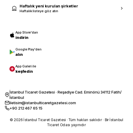
Haftalık yeni kurulan şirketler
Haftalık listeye göz atın
App Store'dan
indirin
Google Play'den
alın
App Galeri ile
keşfedin
İstanbul Ticaret Gazetesi · Reşadiye Cad. Eminönü 34112 Fatih/
İstanbul
iletisim@istanbulticaretgazetesi.com
+90 212 467 65 15
© 2026 İstanbul Ticaret Gazetesi · Tüm hakları saklıdır · Bir İstanbul
Ticaret Odası yayınıdır