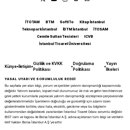
İTOTAM
BTM
SoftITo
Kitap İstanbul
Teknopark İstanbul
İDTM İstanbul
İTOSAM
Cemile Sultan Tesisleri
ICVB
İstanbul Ticaret Üniversitesi
Gizlilik ve KVKK
Doğrulama
Yayın
Künye
•
İletişim
•
•
•
Politikası
Politikası
İlkeleri
YASAL UYARI VE SORUMLULUK REDDİ
Bu sayfada yer alan bilgi, yorum ve içerikler yatırım danışmanlığı kapsamında
değildir. Yatırım kararları, kişisel mali durumunuz ile risk ve getiri tercihlerinize
göre yetkili kurumlarla yapılacak yatırım danışmanlığı sözleşmesi çerçevesinde
değerlendirilmelidir. İçeriklerin doğruluğu ve güncelliği için azami özen
gösterilmekle birlikte, olası hata, eksiklik, gecikme veya bu bilgilerin
kullanımından doğabilecek zararlardan İstanbul Ticaret Odası sorumlu değildir.
BIST isim ve logosu ile Borsa İstanbul A.Ş. adına açıklanan tüm bilgi ve verilerin
telif hakları Borsa İstanbul A.Ş.’ye aittir.