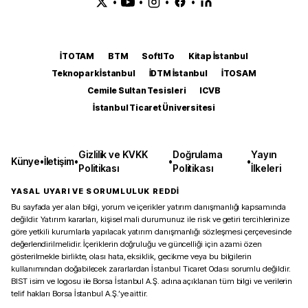
•
•
•
•
İTOTAM
BTM
SoftITo
Kitap İstanbul
Teknopark İstanbul
İDTM İstanbul
İTOSAM
Cemile Sultan Tesisleri
ICVB
İstanbul Ticaret Üniversitesi
Gizlilik ve KVKK
Doğrulama
Yayın
Künye
•
İletişim
•
•
•
Politikası
Politikası
İlkeleri
YASAL UYARI VE SORUMLULUK REDDİ
Bu sayfada yer alan bilgi, yorum ve içerikler yatırım danışmanlığı kapsamında
değildir. Yatırım kararları, kişisel mali durumunuz ile risk ve getiri tercihlerinize
göre yetkili kurumlarla yapılacak yatırım danışmanlığı sözleşmesi çerçevesinde
değerlendirilmelidir. İçeriklerin doğruluğu ve güncelliği için azami özen
gösterilmekle birlikte, olası hata, eksiklik, gecikme veya bu bilgilerin
kullanımından doğabilecek zararlardan İstanbul Ticaret Odası sorumlu değildir.
BIST isim ve logosu ile Borsa İstanbul A.Ş. adına açıklanan tüm bilgi ve verilerin
telif hakları Borsa İstanbul A.Ş.’ye aittir.