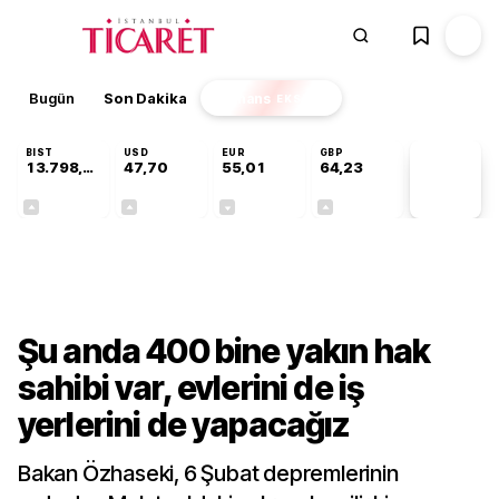
Bugün
Son Dakika
Finans
EKSTRA
BIST
USD
EUR
GBP
13.798,82
47,70
55,01
64,23
PİYASA
VERİLERİ
+0,70%
+0,17%
-0,01%
+0,09%
Kültür-Sanat
Şu anda 400 bine yakın hak
sahibi var, evlerini de iş
yerlerini de yapacağız
Bakan Özhaseki, 6 Şubat depremlerinin