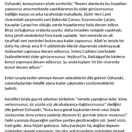
Özhaseki, konuşmasını şöyle sürdürdü: "Rezerv alanlarda bu inşaatları
yapıyoruz ama merkezde yaptıklarımızı da sizler görüyorsunuz.
Valiliğin karşısı ve arka tarafındaki mahallede, bizim Yeni Cami
civarındaki çarşımızda yani Bakırcılar Çarşısı, Kuyumcular Çarşısı,
Kasaplar Çarşısı'nın olduğu yerde inşaatlarımız hızla devam ediyor.
Biraz zorluğumuz oralarda şuydu; daha önceden rastgele yapılmıştı.
Ama şimdi zeminlerine fore kazık sapladık. Yani zeminde en alt
taraftaki sert zeminleri buluncaya kadar yapıyoruz. Allah'ın izniyle bir
daha hiç olmaz ama 8-9 şiddetinde bile bir depremde yıkılmayacak
dükkanları yapmaya devam ediyoruz. İnönü Caddesi üzerindeki
faaliyetlerimizi sizler görüyorsunuz. Yeşilyurt'ta, Battalgazi'de binlerce
konut yapmaya devam ediyoruz. Şu anda toplam 50 bin civarında
konut devam ediyor."
Evleri sırayla teslim etmeye devam edeceklerini dile getiren Özhaseki,
vatandaşlardan helallik alana kadar çalışmaları sürdüreceklerini
belirtti.
Kendileri böyle gayret ederken birilerinin "nerede yaptığınız evler, kime
veriyorsunuz, siz yüzde yüz akrabalarınıza dağıtıyorsunuz" dediğini
dile getiren Özhaseki, "Koca koca genel başkanları emin olun böyle
söylüyorlar. Ama onlara seslenip diyorum ki; görmek istiyor musunuz?
Gelin yanınıza düşeceğim şantiye şantiye gezdireceğim sizi. Şeref sözü,
hadi gelin. Ama hiçbiri gelmiyor. Yahu kardeşim hiç değilse deprem
üzerinden siyaset yapmayın. Ne olur acılı insanların üzerinden siyaset