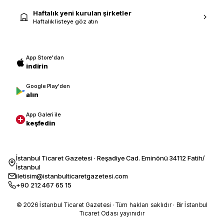
Haftalık yeni kurulan şirketler
Haftalık listeye göz atın
App Store'dan
indirin
Google Play'den
alın
App Galeri ile
keşfedin
İstanbul Ticaret Gazetesi · Reşadiye Cad. Eminönü 34112 Fatih/
İstanbul
iletisim@istanbulticaretgazetesi.com
+90 212 467 65 15
© 2026 İstanbul Ticaret Gazetesi · Tüm hakları saklıdır · Bir İstanbul
Ticaret Odası yayınıdır