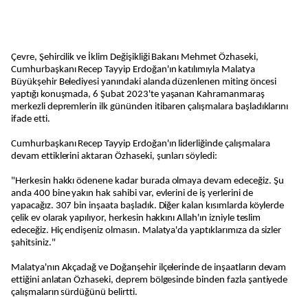
Çevre, Şehircilik ve İklim Değişikliği Bakanı Mehmet Özhaseki,
Cumhurbaşkanı Recep Tayyip Erdoğan'ın katılımıyla Malatya
Büyükşehir Belediyesi yanındaki alanda düzenlenen miting öncesi
yaptığı konuşmada, 6 Şubat 2023'te yaşanan Kahramanmaraş
merkezli depremlerin ilk gününden itibaren çalışmalara başladıklarını
ifade etti.
Cumhurbaşkanı Recep Tayyip Erdoğan'ın liderliğinde çalışmalara
devam ettiklerini aktaran Özhaseki, şunları söyledi:
"Herkesin hakkı ödenene kadar burada olmaya devam edeceğiz. Şu
anda 400 bine yakın hak sahibi var, evlerini de iş yerlerini de
yapacağız. 307 bin inşaata başladık. Diğer kalan kısımlarda köylerde
çelik ev olarak yapılıyor, herkesin hakkını Allah'ın izniyle teslim
edeceğiz. Hiç endişeniz olmasın. Malatya'da yaptıklarımıza da sizler
şahitsiniz."
Malatya'nın Akçadağ ve Doğanşehir ilçelerinde de inşaatların devam
ettiğini anlatan Özhaseki, deprem bölgesinde binden fazla şantiyede
çalışmaların sürdüğünü belirtti.