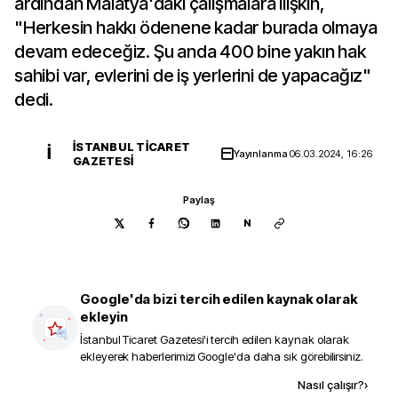
ardından Malatya'daki çalışmalara ilişkin,
"Herkesin hakkı ödenene kadar burada olmaya
devam edeceğiz. Şu anda 400 bine yakın hak
sahibi var, evlerini de iş yerlerini de yapacağız"
dedi.
İSTANBUL TICARET
İ
Yayınlanma
06.03.2024, 16:26
GAZETESI
Paylaş
N
Google'da bizi tercih edilen kaynak olarak
ekleyin
İstanbul Ticaret Gazetesi
'i tercih edilen kaynak olarak
ekleyerek haberlerimizi Google'da daha sık görebilirsiniz.
Kaynak ekle
Nasıl çalışır?
›