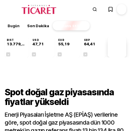
Bugün
Son Dakika
Finans
EKSTRA
BIST
USD
EUR
GBP
13.779,39
47,71
55,19
64,41
PİYASA
VERİLERİ
-0,14%
+0,18%
+0,32%
+0,38%
Finans
Spot doğal gaz piyasasında
fiyatlar yükseldi
Enerji Piyasaları İşletme AŞ (EPİAŞ) verilerine
göre, spot doğal gaz piyasasında dün 1000
metreküp gazın referans fiyatı 13 bin 134 lira 80