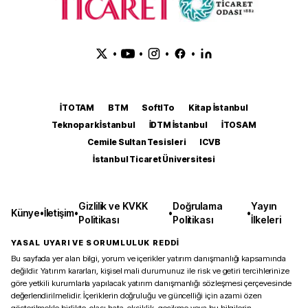
•
•
•
•
İTOTAM
BTM
SoftITo
Kitap İstanbul
Teknopark İstanbul
İDTM İstanbul
İTOSAM
Cemile Sultan Tesisleri
ICVB
İstanbul Ticaret Üniversitesi
Gizlilik ve KVKK
Doğrulama
Yayın
Künye
•
İletişim
•
•
•
Politikası
Politikası
İlkeleri
YASAL UYARI VE SORUMLULUK REDDİ
Bu sayfada yer alan bilgi, yorum ve içerikler yatırım danışmanlığı kapsamında
değildir. Yatırım kararları, kişisel mali durumunuz ile risk ve getiri tercihlerinize
göre yetkili kurumlarla yapılacak yatırım danışmanlığı sözleşmesi çerçevesinde
değerlendirilmelidir. İçeriklerin doğruluğu ve güncelliği için azami özen