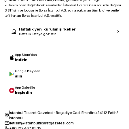
gösterilmekle birlikte, olası hata, eksiklik, gecikme veya bu bilgilerin
kullanımından doğabilecek zararlardan İstanbul Ticaret Odası sorumlu değildir.
BIST isim ve logosu ile Borsa İstanbul A.Ş. adına açıklanan tüm bilgi ve verilerin
telif hakları Borsa İstanbul A.Ş.’ye aittir.
Haftalık yeni kurulan şirketler
Haftalık listeye göz atın
App Store'dan
indirin
Google Play'den
alın
App Galeri ile
keşfedin
İstanbul Ticaret Gazetesi · Reşadiye Cad. Eminönü 34112 Fatih/
İstanbul
iletisim@istanbulticaretgazetesi.com
+90 212 467 65 15