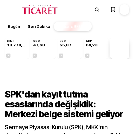
Bugün
Son Dakika
Finans
EKSTRA
BIST
USD
EUR
GBP
13.778,97
47,60
55,07
64,23
PİYASA
VERİLERİ
+0,55%
+0,06%
+0,11%
+0,21%
Finans
SPK'dan kayıt tutma
esaslarında değişiklik:
Merkezi belge sistemi geliyor
Sermaye Piyasası Kurulu (SPK), MKK'nın