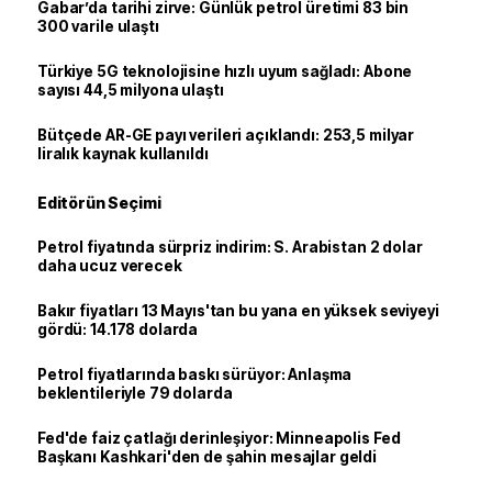
Gabar’da tarihi zirve: Günlük petrol üretimi 83 bin
300 varile ulaştı
Türkiye 5G teknolojisine hızlı uyum sağladı: Abone
sayısı 44,5 milyona ulaştı
Bütçede AR-GE payı verileri açıklandı: 253,5 milyar
liralık kaynak kullanıldı
Editörün Seçimi
Petrol fiyatında sürpriz indirim: S. Arabistan 2 dolar
daha ucuz verecek
Bakır fiyatları 13 Mayıs'tan bu yana en yüksek seviyeyi
gördü: 14.178 dolarda
Petrol fiyatlarında baskı sürüyor: Anlaşma
beklentileriyle 79 dolarda
Fed'de faiz çatlağı derinleşiyor: Minneapolis Fed
Başkanı Kashkari'den de şahin mesajlar geldi