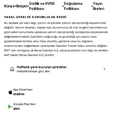
Gizlilik ve KVKK
Doğrulama
Yayın
Künye
•
İletişim
•
•
•
Politikası
Politikası
İlkeleri
YASAL UYARI VE SORUMLULUK REDDİ
Bu sayfada yer alan bilgi, yorum ve içerikler yatırım danışmanlığı kapsamında
değildir. Yatırım kararları, kişisel mali durumunuz ile risk ve getiri tercihlerinize
göre yetkili kurumlarla yapılacak yatırım danışmanlığı sözleşmesi çerçevesinde
değerlendirilmelidir. İçeriklerin doğruluğu ve güncelliği için azami özen
gösterilmekle birlikte, olası hata, eksiklik, gecikme veya bu bilgilerin
kullanımından doğabilecek zararlardan İstanbul Ticaret Odası sorumlu değildir.
BIST isim ve logosu ile Borsa İstanbul A.Ş. adına açıklanan tüm bilgi ve verilerin
telif hakları Borsa İstanbul A.Ş.’ye aittir.
Haftalık yeni kurulan şirketler
Haftalık listeye göz atın
App Store'dan
indirin
Google Play'den
alın