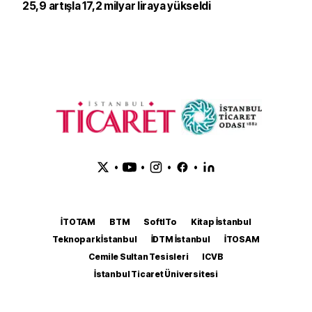
25,9 artışla 17,2 milyar liraya yükseldi
•
•
•
•
İTOTAM
BTM
SoftITo
Kitap İstanbul
Teknopark İstanbul
İDTM İstanbul
İTOSAM
Cemile Sultan Tesisleri
ICVB
İstanbul Ticaret Üniversitesi