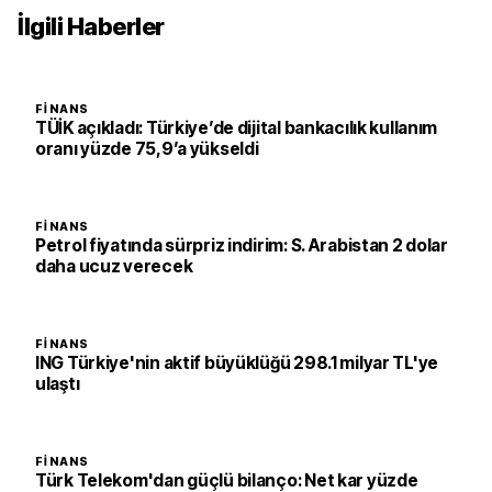
İlgili Haberler
FINANS
TÜİK açıkladı: Türkiye’de dijital bankacılık kullanım
oranı yüzde 75,9’a yükseldi
FINANS
Petrol fiyatında sürpriz indirim: S. Arabistan 2 dolar
daha ucuz verecek
FINANS
ING Türkiye'nin aktif büyüklüğü 298.1 milyar TL'ye
ulaştı
FINANS
Türk Telekom'dan güçlü bilanço: Net kar yüzde