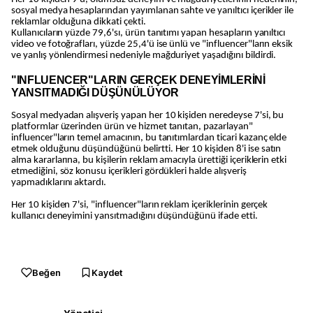
sosyal medya hesaplarından yayımlanan sahte ve yanıltıcı içerikler ile
reklamlar olduğuna dikkati çekti.
Kullanıcıların yüzde 79,6'sı, ürün tanıtımı yapan hesapların yanıltıcı
video ve fotoğrafları, yüzde 25,4'ü ise ünlü ve "influencer"ların eksik
ve yanlış yönlendirmesi nedeniyle mağduriyet yaşadığını bildirdi.
"INFLUENCER"LARIN GERÇEK DENEYİMLERİNİ
YANSITMADIĞI DÜŞÜNÜLÜYOR
Sosyal medyadan alışveriş yapan her 10 kişiden neredeyse 7'si, bu
platformlar üzerinden ürün ve hizmet tanıtan, pazarlayan"
influencer"ların temel amacının, bu tanıtımlardan ticari kazanç elde
etmek olduğunu düşündüğünü belirtti. Her 10 kişiden 8'i ise satın
alma kararlarına, bu kişilerin reklam amacıyla ürettiği içeriklerin etki
etmediğini, söz konusu içerikleri gördükleri halde alışveriş
yapmadıklarını aktardı.
Her 10 kişiden 7'si, "influencer"ların reklam içeriklerinin gerçek
kullanıcı deneyimini yansıtmadığını düşündüğünü ifade etti.
Beğen
Kaydet
Yönetici