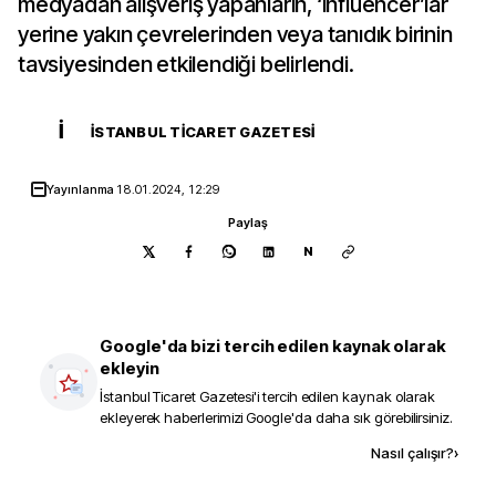
medyadan alışveriş yapanların, ‘influencer’lar
yerine yakın çevrelerinden veya tanıdık birinin
tavsiyesinden etkilendiği belirlendi.
İ
İSTANBUL TICARET GAZETESI
Yayınlanma
18.01.2024, 12:29
Paylaş
N
Google'da bizi tercih edilen kaynak olarak
ekleyin
İstanbul Ticaret Gazetesi
'i tercih edilen kaynak olarak
ekleyerek haberlerimizi Google'da daha sık görebilirsiniz.
Kaynak ekle
Nasıl çalışır?
›