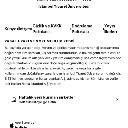
İstanbul Ticaret Üniversitesi
Gizlilik ve KVKK
Doğrulama
Yayın
Künye
•
İletişim
•
•
•
Politikası
Politikası
İlkeleri
YASAL UYARI VE SORUMLULUK REDDİ
Bu sayfada yer alan bilgi, yorum ve içerikler yatırım danışmanlığı kapsamında
değildir. Yatırım kararları, kişisel mali durumunuz ile risk ve getiri tercihlerinize
göre yetkili kurumlarla yapılacak yatırım danışmanlığı sözleşmesi çerçevesinde
değerlendirilmelidir. İçeriklerin doğruluğu ve güncelliği için azami özen
gösterilmekle birlikte, olası hata, eksiklik, gecikme veya bu bilgilerin
kullanımından doğabilecek zararlardan İstanbul Ticaret Odası sorumlu değildir.
BIST isim ve logosu ile Borsa İstanbul A.Ş. adına açıklanan tüm bilgi ve verilerin
telif hakları Borsa İstanbul A.Ş.’ye aittir.
Haftalık yeni kurulan şirketler
Haftalık listeye göz atın
App Store'dan
indirin