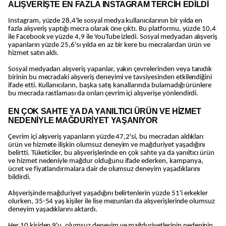
ALIŞVERİŞTE EN FAZLA INSTAGRAM TERCİH EDİLDİ
Instagram, yüzde 28,4'le sosyal medya kullanıcılarının bir yılda en
fazla alışveriş yaptığı mecra olarak öne çıktı. Bu platformu, yüzde 10,4
ile Facebook ve yüzde 4,9 ile YouTube izledi. Sosyal medyadan alışveriş
yapanların yüzde 25,6'sı yılda en az bir kere bu mecralardan ürün ve
hizmet satın aldı.
Sosyal medyadan alışveriş yapanlar, yakın çevrelerinden veya tanıdık
birinin bu mecradaki alışveriş deneyimi ve tavsiyesinden etkilendiğini
ifade etti. Kullanıcıların, başka satış kanallarında bulamadığı ürünlere
bu mecrada rastlaması da onları çevrim içi alışverişe yönlendirdi.
EN ÇOK SAHTE YA DA YANILTICI ÜRÜN VE HİZMET
NEDENİYLE MAĞDURİYET YAŞANIYOR
Çevrim içi alışveriş yapanların yüzde 47,2'si, bu mecradan aldıkları
ürün ve hizmete ilişkin olumsuz deneyim ve mağduriyet yaşadığını
belirtti. Tüketiciler, bu alışverişlerinde en çok sahte ya da yanıltıcı ürün
ve hizmet nedeniyle mağdur olduğunu ifade ederken, kampanya,
ücret ve fiyatlandırmalara dair de olumsuz deneyim yaşadıklarını
bildirdi.
Alışverişinde mağduriyet yaşadığını belirtenlerin yüzde 51'i erkekler
olurken, 35-54 yaş kişiler ile lise mezunları da alışverişlerinde olumsuz
deneyim yaşadıklarını aktardı.
Her 10 kişiden 9'u, olumsuz deneyim ve mağduriyetlerinin nedeninin,