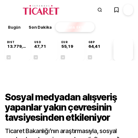
Bugün
Son Dakika
Finans
EKSTRA
BIST
USD
EUR
GBP
13.779,39
47,71
55,19
64,41
PİYASA
VERİLERİ
-0,14%
+0,18%
+0,32%
+0,38%
Gündem
Sosyal medyadan alışveriş
yapanlar yakın çevresinin
tavsiyesinden etkileniyor
Ticaret Bakanlığı’nın araştırmasıyla, sosyal