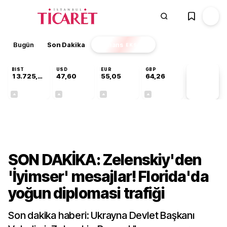
Bugün
Son Dakika
Finans
EKSTRA
BIST
USD
EUR
GBP
13.725,19
47,60
55,05
64,26
PİYASA
VERİLERİ
+0,16%
+0,06%
+0,07%
+0,25%
Dünya
SON DAKİKA: Zelenskiy'den
'İyimser' mesajlar! Florida'da
yoğun diplomasi trafiği
Son dakika haberi: Ukrayna Devlet Başkanı