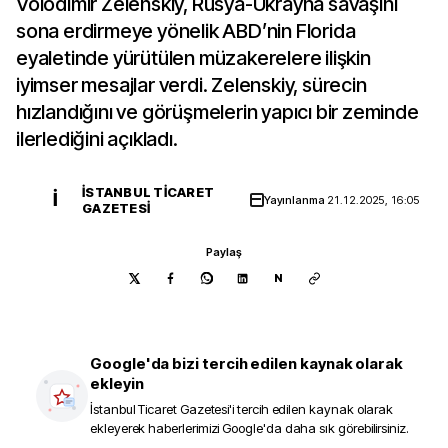
Volodimir Zelenskiy, Rusya-Ukrayna savaşını
sona erdirmeye yönelik ABD’nin Florida
eyaletinde yürütülen müzakerelere ilişkin
iyimser mesajlar verdi. Zelenskiy, sürecin
hızlandığını ve görüşmelerin yapıcı bir zeminde
ilerlediğini açıkladı.
İSTANBUL TICARET
İ
Yayınlanma
21.12.2025, 16:05
GAZETESI
Paylaş
N
Google'da bizi tercih edilen kaynak olarak
ekleyin
İstanbul Ticaret Gazetesi
'i tercih edilen kaynak olarak
ekleyerek haberlerimizi Google'da daha sık görebilirsiniz.