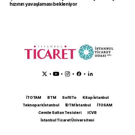
hızının yavaşlaması bekleniyor
•
•
•
•
İTOTAM
BTM
SoftITo
Kitap İstanbul
Teknopark İstanbul
İDTM İstanbul
İTOSAM
Cemile Sultan Tesisleri
ICVB
İstanbul Ticaret Üniversitesi