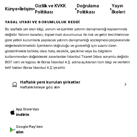
Gizlilik ve KVKK
Doğrulama
Yayın
Künye
•
İletişim
•
•
•
Politikası
Politikası
İlkeleri
YASAL UYARI VE SORUMLULUK REDDİ
Bu sayfada yer alan bilgi, yorum ve içerikler yatırım danışmanlığı kapsamında
değildir. Yatırım kararları, kişisel mali durumunuz ile risk ve getiri tercihlerinize
göre yetkili kurumlarla yapılacak yatırım danışmanlığı sözleşmesi çerçevesinde
değerlendirilmelidir. İçeriklerin doğruluğu ve güncelliği için azami özen
gösterilmekle birlikte, olası hata, eksiklik, gecikme veya bu bilgilerin
kullanımından doğabilecek zararlardan İstanbul Ticaret Odası sorumlu değildir.
BIST isim ve logosu ile Borsa İstanbul A.Ş. adına açıklanan tüm bilgi ve verilerin
telif hakları Borsa İstanbul A.Ş.’ye aittir.
Haftalık yeni kurulan şirketler
Haftalık listeye göz atın
App Store'dan
indirin
Google Play'den
alın