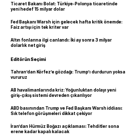
Ticaret Bakanı Bolat: Türkiye-Polonya ticaretinde
yeni hedef 15 milyar dolar
Fed Başkanı Warsh için gelecek hafta kritik önemde:
Faiz artışı için tek kriter var
Altın fonlarına ilgi canlandı: İki ay sonra 3 milyar
dolarlık net giriş
Editörün Seçimi
Tahran’dan Körfez’e gözdağı: Trump’ı durdurun yoksa
vururuz
AB havalimanlarında kriz: Yoğunluktan dolayı yeni
giriş-çıkış sistemi devreden çıkarılıyor
ABD basınından Trump ve Fed Başkanı Warsh iddiası:
Sık telefon görüşmeleri dikkat çekiyor
İran’dan Hürmüz Boğazı açıklaması: Tehditler sona
erene kadar kapalı kalacak