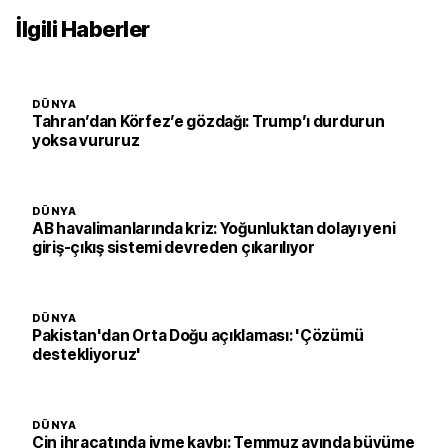
İlgili Haberler
DÜNYA
Tahran’dan Körfez’e gözdağı: Trump’ı durdurun
yoksa vururuz
DÜNYA
AB havalimanlarında kriz: Yoğunluktan dolayı yeni
giriş-çıkış sistemi devreden çıkarılıyor
DÜNYA
Pakistan'dan Orta Doğu açıklaması: 'Çözümü
destekliyoruz'
DÜNYA
Çin ihracatında ivme kaybı: Temmuz ayında büyüme